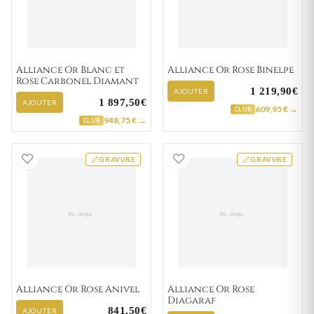
Alliance Or Blanc et
Alliance Or Rose Binelpe
Rose Carbonel Diamant
1 219,90€
AJOUTER
1 897,50€
AJOUTER
609,95 € →
CLUB
948,75 € →
CLUB
Alliance Or Rose Anivel
Alliance Or Rose
GRAVURE
GRAVURE
Alliance Or Rose Anivel
Alliance Or Rose
Diagaraf
841,50€
AJOUTER