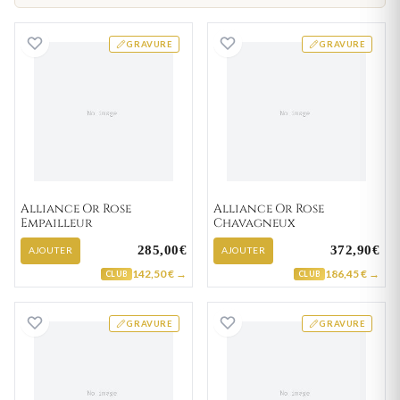
Alliance Or Rose Empailleur
Alliance Or Ros
GRAVURE
GRAVURE
Alliance Or Rose
Alliance Or Rose
Empailleur
Chavagneux
285,00€
372,90€
AJOUTER
AJOUTER
142,50 € →
186,45 € →
CLUB
CLUB
Alliance Or Blanc et Rose Carbonel Diamant
Alliance Or Rose
GRAVURE
GRAVURE