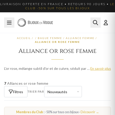
LIVRAISON OFFERTE EN FRANCE • RETOURS 90 JOURS •
LE
CLUB -50% SUR TOUS LES BIJOUX
ACCUEIL
/
/
BAGUE FEMME
/
ALLIANCE FEMME
/
ALLIANCE OR ROSE FEMME
Alliance or rose femme
L'or rose, mélange subtil d'or et de cuivre, séduit par sa teinte romantique et contemporaine. Ce métal tendance apporte une touche de douceur et de féminité à chaque bijou. Nos alliances en or rose femme sont travaillés avec le savoir-faire de la joaillerie française. Découvrez plus de 271 modèles et trouvez le bijou qui correspond à votre style. Livraison offerte en France métropolitaine.
En savoir plus
7
Alliances or rose femme
Filtres
TRIER PAR
Membres du Club
: -50% sur tous ces bijoux ·
Découvrir →