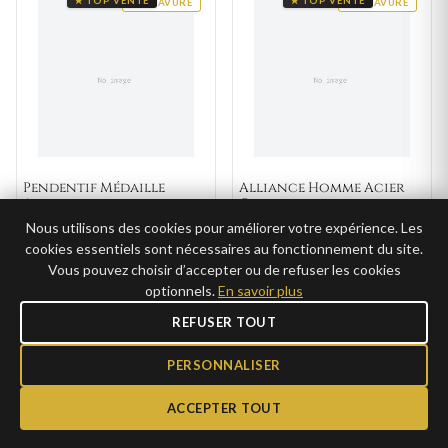
★ TOP VENTE
★ TOP VENTE
GRAVURE
GRAVURE
Pendentif Médaille
Alliance Homme Acier
Argent
Cero
Nous utilisons des cookies pour améliorer votre expérience. Les
39,00€
19€
AJOUTER
AJOUTER
cookies essentiels sont nécessaires au fonctionnement du site.
9,50€ →
CLUB
Expédié 24-48h
Vous pouvez choisir d’accepter ou de refuser les cookies
19,50€ →
CLUB
optionnels.
En savoir plus
REFUSER TOUT
★ TOP VENTE
GRAVURE
GRAVURE
PERSONNALISER
ACCEPTER TOUT