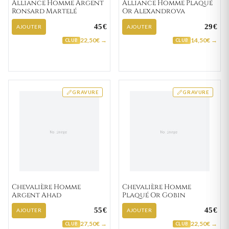
Alliance Homme Argent
Alliance Homme Plaqué
Ronsard Martelé
Or Alexandrova
45€
29€
AJOUTER
AJOUTER
22,50€ →
14,50€ →
CLUB
CLUB
GRAVURE
GRAVURE
Chevalière Homme
Chevalière Homme
Argent Ahad
Plaqué Or Gobin
55€
45€
AJOUTER
AJOUTER
27,50€ →
22,50€ →
CLUB
CLUB