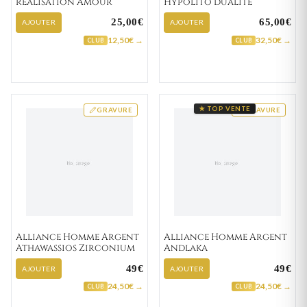
réalisation Amour
Hypolito dualite
25,00€
65,00€
AJOUTER
AJOUTER
12,50€ →
32,50€ →
CLUB
CLUB
★ TOP VENTE
GRAVURE
GRAVURE
Alliance Homme Argent
Alliance Homme Argent
Athawassios Zirconium
Andlaka
49€
49€
AJOUTER
AJOUTER
24,50€ →
24,50€ →
CLUB
CLUB