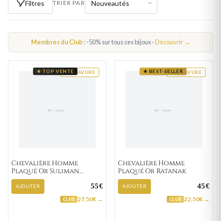
Filtres
TRIER PAR
Membres du Club
: -50% sur tous ces bijoux ·
Découvrir →
★ TOP VENTE
★ BEST-SELLER
GRAVURE
GRAVURE
Chevalière Homme
Chevalière Homme
Plaqué Or Suliman
Plaqué Or Ratanak
Zirconium
55€
45€
AJOUTER
AJOUTER
27,50€ →
22,50€ →
CLUB
CLUB