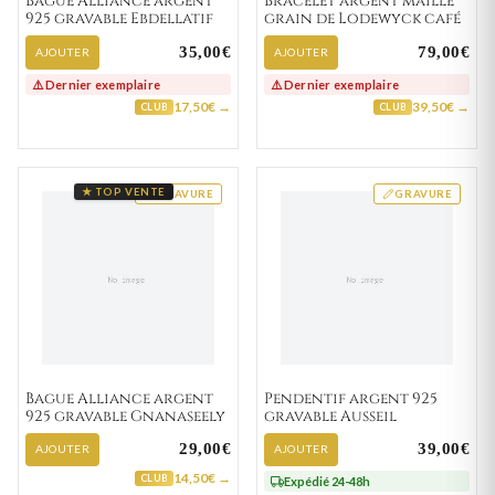
Bague Alliance argent
Bracelet argent maille
925 gravable Ebdellatif
grain de Lodewyck café
35,00€
79,00€
AJOUTER
AJOUTER
⚠️ Dernier exemplaire
⚠️ Dernier exemplaire
17,50€ →
39,50€ →
CLUB
CLUB
★ TOP VENTE
GRAVURE
GRAVURE
Bague Alliance argent
Pendentif argent 925
925 gravable Gnanaseely
gravable Ausseil
29,00€
39,00€
AJOUTER
AJOUTER
14,50€ →
CLUB
Expédié 24-48h