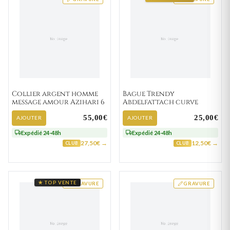
Collier argent homme
Bague Trendy
message amour Azihari 6
Abdelfattach curve
55,00€
25,00€
AJOUTER
AJOUTER
Expédié 24-48h
Expédié 24-48h
27,50€ →
12,50€ →
CLUB
CLUB
★ TOP VENTE
GRAVURE
GRAVURE