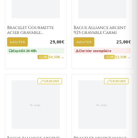
Bracelet Gourmette
Bague Alliance argent
acier gravable
925 gravable Carmi
Andrejoseph
29,00€
25,00€
AJOUTER
AJOUTER
Expédié 24-48h
⚠️ Dernier exemplaire
14,50€ →
12,50€ →
CLUB
CLUB
GRAVURE
GRAVURE