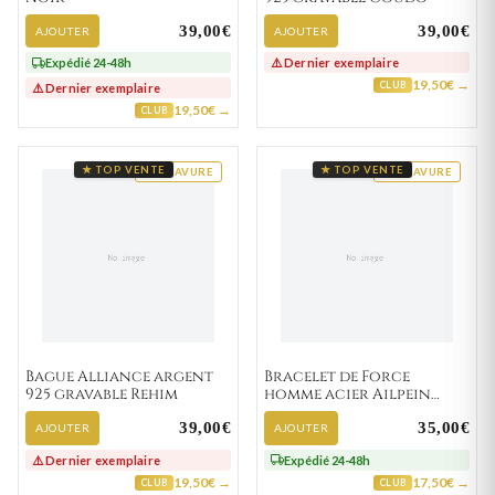
39,00€
39,00€
AJOUTER
AJOUTER
Expédié 24-48h
⚠️ Dernier exemplaire
19,50€ →
CLUB
⚠️ Dernier exemplaire
19,50€ →
CLUB
★ TOP VENTE
★ TOP VENTE
GRAVURE
GRAVURE
Bague Alliance argent
Bracelet de Force
925 gravable Rehim
homme acier Ailpein
Gulglielmo marron
39,00€
35,00€
AJOUTER
AJOUTER
⚠️ Dernier exemplaire
Expédié 24-48h
19,50€ →
17,50€ →
CLUB
CLUB