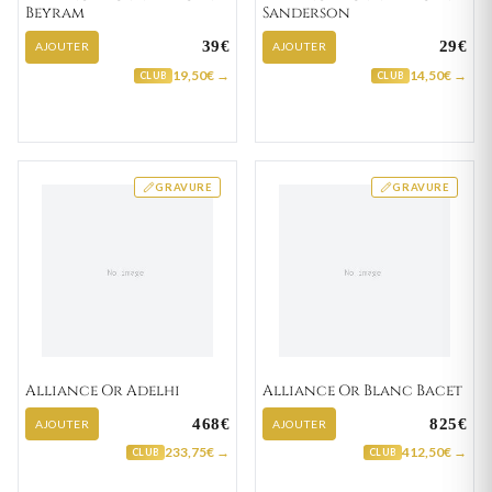
Beyram
Sanderson
39€
29€
AJOUTER
AJOUTER
19,50€ →
14,50€ →
CLUB
CLUB
GRAVURE
GRAVURE
Alliance Or Adelhi
Alliance Or Blanc Bacet
468€
825€
AJOUTER
AJOUTER
233,75€ →
412,50€ →
CLUB
CLUB