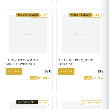
★ BEST-SELLER
★ BEST-SELLER
GRAVURE
GRAVURE
Chevalière Homme
Alliance Plaqué Or
Argent Wiltord
Durteste
69€
19€
AJOUTER
AJOUTER
34,50€ →
9,50€ →
CLUB
CLUB
★ TOP VENTE
GRAVURE
GRAVURE