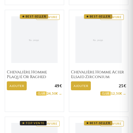
★ BEST-SELLER
★ BEST-SELLER
GRAVURE
GRAVURE
Chevalière Homme
Chevalière Homme Acier
Plaqué Or Raghed
Elsaid Zirconium
49€
25€
AJOUTER
AJOUTER
24,50€ →
12,50€ →
CLUB
CLUB
★ TOP VENTE
★ BEST-SELLER
GRAVURE
GRAVURE