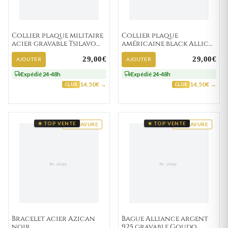
Collier plaque militaire
Collier plaque
acier gravable Tsilavo
américaine black Allick
Strass
vierge
29,00€
29,00€
AJOUTER
AJOUTER
Expédié 24-48h
Expédié 24-48h
14,50€ →
14,50€ →
CLUB
CLUB
★ TOP VENTE
★ TOP VENTE
GRAVURE
GRAVURE
Bracelet acier Azican
Bague Alliance argent
noir
925 gravable Goudo