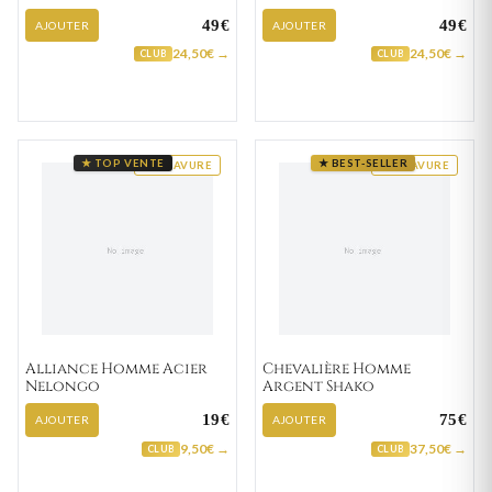
49€
49€
AJOUTER
AJOUTER
24,50€ →
24,50€ →
CLUB
CLUB
★ TOP VENTE
★ BEST-SELLER
GRAVURE
GRAVURE
Alliance Homme Acier
Chevalière Homme
Nelongo
Argent Shako
19€
75€
AJOUTER
AJOUTER
9,50€ →
37,50€ →
CLUB
CLUB