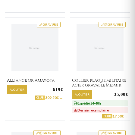
GRAVURE
GRAVURE
Alliance Or Amayota
Collier plaque militaire
acier gravable Mesmir
619€
AJOUTER
35,00€
AJOUTER
309,50€ →
CLUB
Expédié 24-48h
⚠️ Dernier exemplaire
17,50€ →
CLUB
GRAVURE
GRAVURE