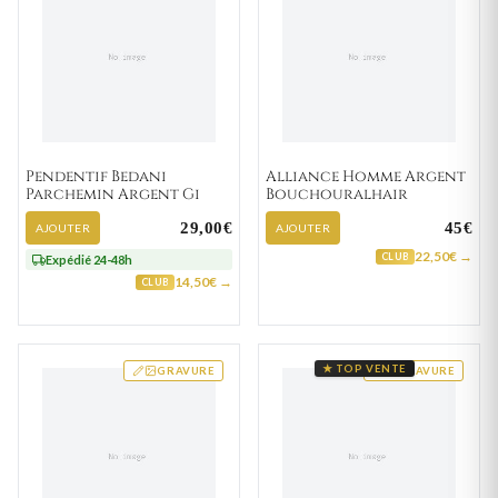
Pendentif Bedani
Alliance Homme Argent
Parchemin Argent Gi
Bouchouralhair
29,00€
45€
AJOUTER
AJOUTER
22,50€ →
CLUB
Expédié 24-48h
14,50€ →
CLUB
★ TOP VENTE
GRAVURE
GRAVURE