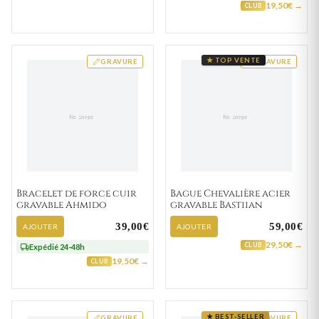
19,50€ →
CLUB
★ TOP VENTE
GRAVURE
GRAVURE
Bracelet de force cuir
Bague Chevalière acier
gravable Ahmido
gravable Bastiian
39,00€
59,00€
AJOUTER
AJOUTER
29,50€ →
CLUB
Expédié 24-48h
19,50€ →
CLUB
★ BEST-SELLER
GRAVURE
GRAVURE