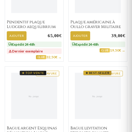
Pendentif plaque
Plaque américaine à
Ludgero aequilibrium
Oullo graver Militaire
65,00€
39,00€
AJOUTER
AJOUTER
Expédié 24-48h
Expédié 24-48h
19,50€ →
CLUB
⚠️ Dernier exemplaire
32,50€ →
CLUB
★ TOP VENTE
★ BEST-SELLER
GRAVURE
GRAVURE
Bague argent Esquinas
Bague levitation