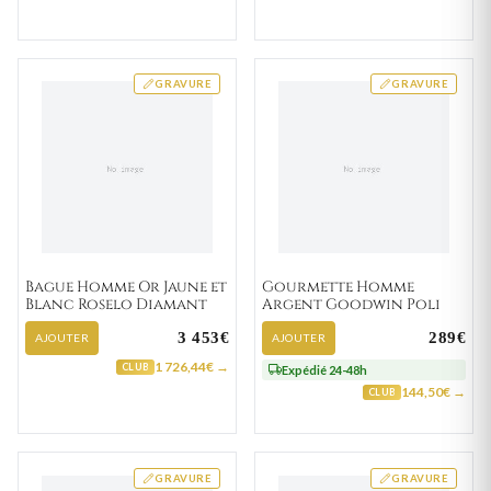
GRAVURE
GRAVURE
Bague Homme Or Jaune et
Gourmette Homme
Blanc Roselo Diamant
Argent Goodwin Poli
3 453€
289€
AJOUTER
AJOUTER
1 726,44€ →
CLUB
Expédié 24-48h
144,50€ →
CLUB
GRAVURE
GRAVURE