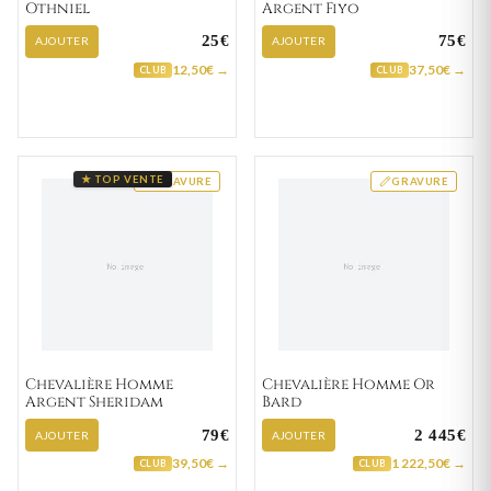
Othniel
Argent Fiyo
25€
75€
AJOUTER
AJOUTER
12,50€ →
37,50€ →
CLUB
CLUB
★ TOP VENTE
GRAVURE
GRAVURE
Chevalière Homme
Chevalière Homme Or
Argent Sheridam
Bard
79€
2 445€
AJOUTER
AJOUTER
39,50€ →
1 222,50€ →
CLUB
CLUB