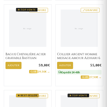
★ TOP VENTE
GRAVURE
GRAVURE
Bague Chevalière acier
Collier argent homme
gravable Bastiian
message amour Azihari 6
59,00€
55,00€
AJOUTER
AJOUTER
29,50€ →
CLUB
Expédié 24-48h
27,50€ →
CLUB
★ BEST-SELLER
★ TOP VENTE
GRAVURE
GRAVURE