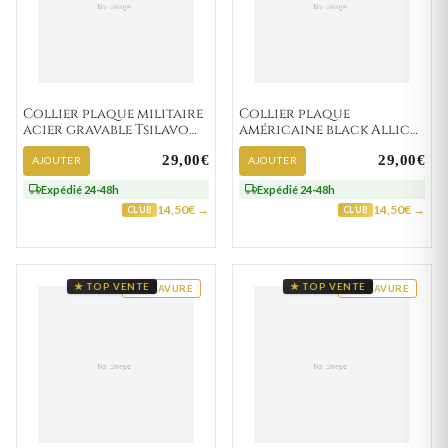
Collier plaque militaire
Collier plaque
acier gravable Tsilavo
américaine black Allick
Strass
vierge
29,00€
29,00€
AJOUTER
AJOUTER
Expédié 24-48h
Expédié 24-48h
14,50€ →
14,50€ →
CLUB
CLUB
★ TOP VENTE
★ TOP VENTE
GRAVURE
GRAVURE