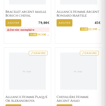
Bracelet argent maille
Alliance Homme Argent
Borich cheval
Ronsard Martelé
79,00€
45€
AJOUTER
AJOUTER
22,50€ →
CLUB
⚠️ Dernier exemplaire
39,50€ →
CLUB
GRAVURE
GRAVURE
Alliance Homme Plaqué
Chevalière Homme
Or Alexandrova
Argent Ahad