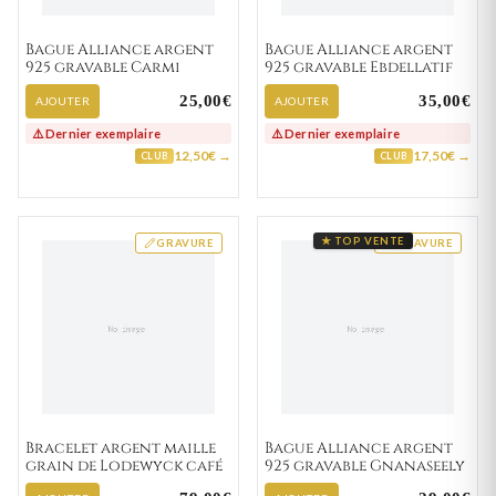
Bague Alliance argent
Bague Alliance argent
925 gravable Carmi
925 gravable Ebdellatif
25,00€
35,00€
AJOUTER
AJOUTER
⚠️ Dernier exemplaire
⚠️ Dernier exemplaire
12,50€ →
17,50€ →
CLUB
CLUB
★ TOP VENTE
GRAVURE
GRAVURE
Bracelet argent maille
Bague Alliance argent
grain de Lodewyck café
925 gravable Gnanaseely