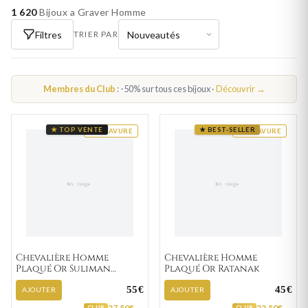
1 620
Bijoux a Graver Homme
Filtres
TRIER PAR
Membres du Club
: -50% sur tous ces bijoux ·
Découvrir →
★ TOP VENTE
★ BEST-SELLER
GRAVURE
GRAVURE
Chevalière Homme
Chevalière Homme
Plaqué Or Suliman
Plaqué Or Ratanak
Zirconium
55€
45€
AJOUTER
AJOUTER
27,50€ →
22,50€ →
CLUB
CLUB