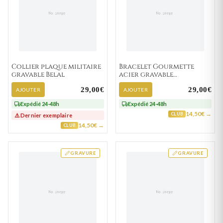
Collier plaque militaire
Bracelet Gourmette
gravable Belal
acier gravable
Andrejoseph
29,00€
29,00€
AJOUTER
AJOUTER
Expédié 24-48h
Expédié 24-48h
14,50€ →
CLUB
⚠️ Dernier exemplaire
14,50€ →
CLUB
GRAVURE
GRAVURE