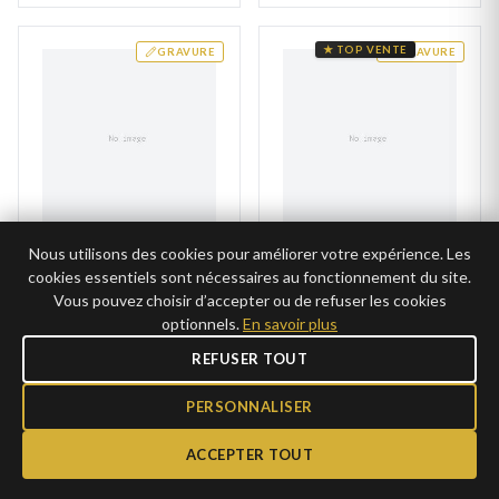
★ TOP VENTE
GRAVURE
GRAVURE
Nous utilisons des cookies pour améliorer votre expérience. Les
Chevalière Homme
Pendentif Médaille
Plaqué Or Aboulgasim
Argent
cookies essentiels sont nécessaires au fonctionnement du site.
Vous pouvez choisir d’accepter ou de refuser les cookies
49€
39,00€
AJOUTER
AJOUTER
optionnels.
En savoir plus
24,50€ →
CLUB
Expédié 24-48h
REFUSER TOUT
19,50€ →
CLUB
PERSONNALISER
★ TOP VENTE
ACCEPTER TOUT
GRAVURE
GRAVURE