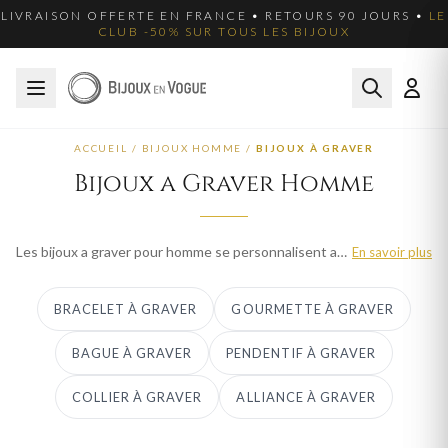
LIVRAISON OFFERTE EN FRANCE • RETOURS 90 JOURS •
LE
CLUB -50% SUR TOUS LES BIJOUX
ACCUEIL
/
BIJOUX HOMME
/
BIJOUX À GRAVER
Bijoux a Graver Homme
Les bijoux a graver pour homme se personnalisent avec un prenom, une date ou un symbole pour un cadeau masculin unique. Bijoux en Vogue propose bracelets, gourmettes, bagues, pendentifs et boucles d'oreilles gravables en or, argent 925 et acier. Chaque gravure artisanale realisee en France garantit un rendu net et durable. Livraison offerte et ecrin prestige inclus.
En savoir plus
BRACELET À GRAVER
GOURMETTE À GRAVER
BAGUE À GRAVER
PENDENTIF À GRAVER
COLLIER À GRAVER
ALLIANCE À GRAVER