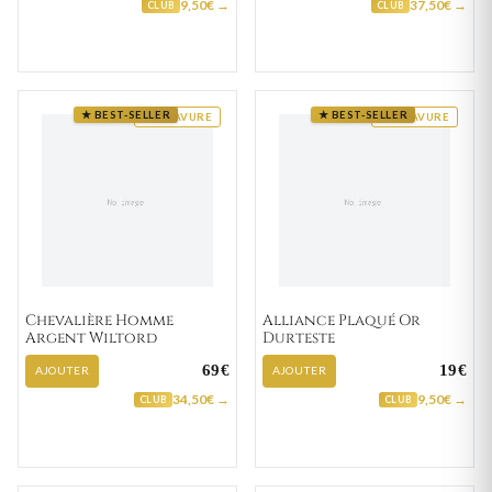
9,50€ →
37,50€ →
CLUB
CLUB
★ BEST-SELLER
★ BEST-SELLER
GRAVURE
GRAVURE
Chevalière Homme
Alliance Plaqué Or
Argent Wiltord
Durteste
69€
19€
AJOUTER
AJOUTER
34,50€ →
9,50€ →
CLUB
CLUB