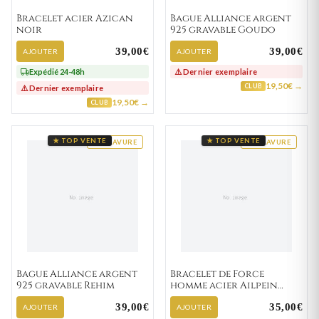
Bracelet acier Azican
Bague Alliance argent
noir
925 gravable Goudo
39,00€
39,00€
AJOUTER
AJOUTER
Expédié 24-48h
⚠️ Dernier exemplaire
19,50€ →
CLUB
⚠️ Dernier exemplaire
19,50€ →
CLUB
★ TOP VENTE
★ TOP VENTE
GRAVURE
GRAVURE
Bague Alliance argent
Bracelet de Force
925 gravable Rehim
homme acier Ailpein
Gulglielmo marron
39,00€
35,00€
AJOUTER
AJOUTER