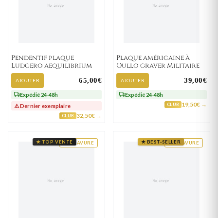
Pendentif plaque
Plaque américaine à
Ludgero aequilibrium
Oullo graver Militaire
65,00€
39,00€
AJOUTER
AJOUTER
Expédié 24-48h
Expédié 24-48h
19,50€ →
CLUB
⚠️ Dernier exemplaire
32,50€ →
CLUB
★ TOP VENTE
★ BEST-SELLER
GRAVURE
GRAVURE