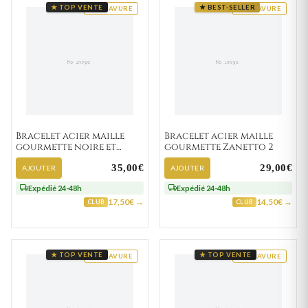
★ TOP VENTE
★ BEST-SELLER
GRAVURE
GRAVURE
Bracelet acier maille
Bracelet acier maille
gourmette noire et
gourmette Zanetto 2
Roukos strass
35,00€
29,00€
AJOUTER
AJOUTER
Expédié 24-48h
Expédié 24-48h
17,50€ →
14,50€ →
CLUB
CLUB
★ TOP VENTE
★ TOP VENTE
GRAVURE
GRAVURE