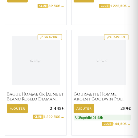
39,50€ →
1 222,50€ →
CLUB
CLUB
GRAVURE
GRAVURE
Bague Homme Or Jaune et
Gourmette Homme
Blanc Roselo Diamant
Argent Goodwin Poli
2 445€
289€
AJOUTER
AJOUTER
1 222,50€ →
CLUB
Expédié 24-48h
144,50€ →
CLUB