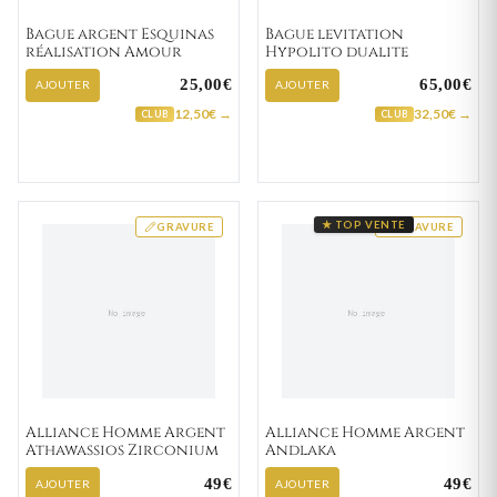
Bague argent Esquinas
Bague levitation
réalisation Amour
Hypolito dualite
25,00€
65,00€
AJOUTER
AJOUTER
12,50€ →
32,50€ →
CLUB
CLUB
★ TOP VENTE
GRAVURE
GRAVURE
Alliance Homme Argent
Alliance Homme Argent
Athawassios Zirconium
Andlaka
49€
49€
AJOUTER
AJOUTER