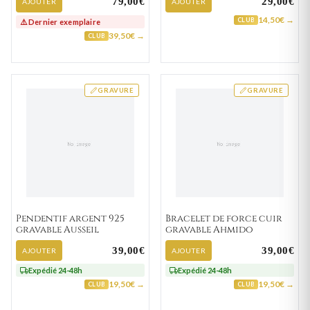
79,00€
29,00€
AJOUTER
AJOUTER
14,50€ →
CLUB
⚠️ Dernier exemplaire
39,50€ →
CLUB
GRAVURE
GRAVURE
Pendentif argent 925
Bracelet de force cuir
gravable Ausseil
gravable Ahmido
39,00€
39,00€
AJOUTER
AJOUTER
Expédié 24-48h
Expédié 24-48h
19,50€ →
19,50€ →
CLUB
CLUB