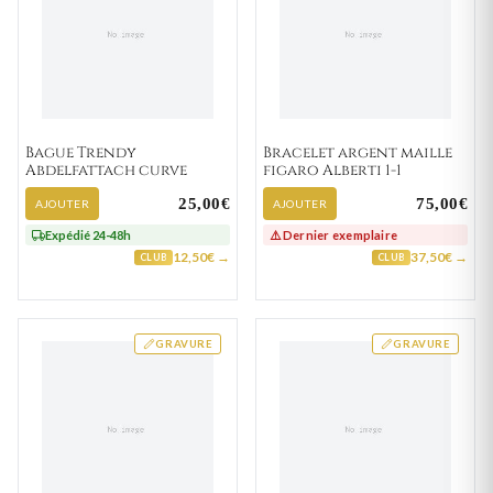
Bague Trendy
Bracelet argent maille
Abdelfattach curve
figaro Alberti 1-1
25,00€
75,00€
AJOUTER
AJOUTER
Expédié 24-48h
⚠️ Dernier exemplaire
12,50€ →
37,50€ →
CLUB
CLUB
GRAVURE
GRAVURE