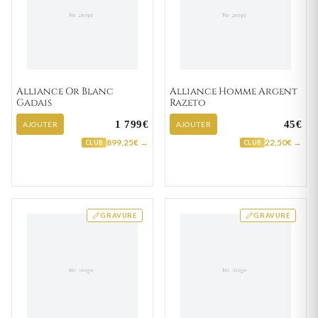
Alliance Or Blanc
Alliance Homme Argent
Gadais
Razeto
1 799€
45€
AJOUTER
AJOUTER
899,25€ →
22,50€ →
CLUB
CLUB
GRAVURE
GRAVURE