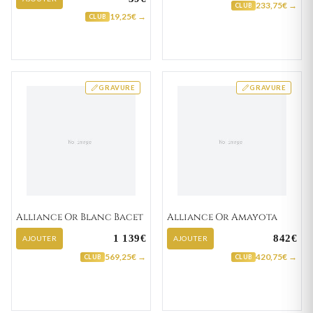
233,75€ →
CLUB
19,25€ →
CLUB
GRAVURE
GRAVURE
Alliance Or Blanc Bacet
Alliance Or Amayota
1 139€
842€
AJOUTER
AJOUTER
569,25€ →
420,75€ →
CLUB
CLUB