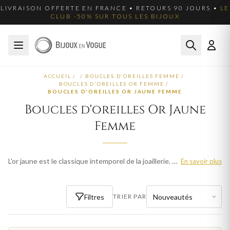
LIVRAISON OFFERTE EN FRANCE • RETOURS 90 JOURS •
LE
CLUB -50% SUR TOUS LES BIJOUX
ACCUEIL
/
/
BOUCLES D'OREILLES FEMME
/
BOUCLES D'OREILLES OR FEMME
/
BOUCLES D'OREILLES OR JAUNE FEMME
Boucles d'oreilles Or Jaune
Femme
L'or jaune est le classique intemporel de la joaillerie. Nos boucles d'oreilles en or jaune femme sont fabriquées avec le savoir-faire français. Livraison offerte en France métropolitaine.
En savoir plus
Filtres
TRIER PAR