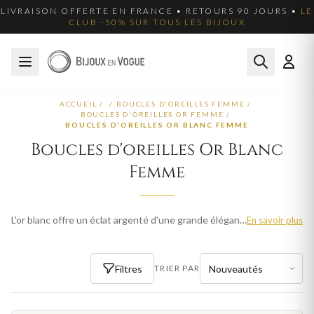
LIVRAISON OFFERTE EN FRANCE • RETOURS 90 JOURS •
LE
CLUB -50% SUR TOUS LES BIJOUX
ACCUEIL
/
/
BOUCLES D'OREILLES FEMME
/
BOUCLES D'OREILLES OR FEMME
/
BOUCLES D'OREILLES OR BLANC FEMME
Boucles d'oreilles Or Blanc
Femme
L'or blanc offre un éclat argenté d'une grande élégance. Nos boucles d'oreilles en or blanc femme mettent en valeur les pierres précieuses. Livraison offerte en France métropolitaine.
En savoir plus
Filtres
TRIER PAR