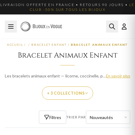
LIVRAISON OFFERTE EN FRANCE • RETOURS 90 JOURS •
LE
CLUB -50% SUR TOUS LES BIJOUX
ACCUEIL
/
/
BRACELET ENFANT
/
BRACELET ANIMAUX ENFANT
Bracelet Animaux Enfant
Les bracelets animaux enfant — licorne, coccinelle, papillon — sont des cadeaux féeriques et joyeux. Livraison offerte en France.
En savoir plus
+ 3 COLLECTIONS
PAR THÈME
Filtres
TRIER PAR
BOUCLES D'OREILLES ANIMAUX FEMME