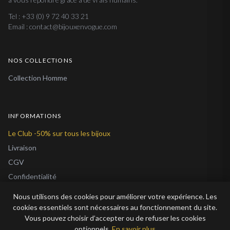
Tel : +33 (0) 9 72 40 33 21
Email : contact@bijouxenvogue.com
NOS COLLECTIONS
Collection Homme
INFORMATIONS
Le Club -50% sur tous les bijoux
Livraison
CGV
Confidentialité
Cookies
Nous utilisons des cookies pour améliorer votre expérience. Les
À Propos
cookies essentiels sont nécessaires au fonctionnement du site.
Vous pouvez choisir d’accepter ou de refuser les cookies
Blog
optionnels.
En savoir plus