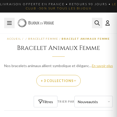
LIVRAISON OFFERTE EN FRANCE • RETOURS 90 JOURS •
LE
CLUB -50% SUR TOUS LES BIJOUX
ACCUEIL
/
/
BRACELET FEMME
/
BRACELET ANIMAUX FEMME
Bracelet Animaux Femme
Nos bracelets animaux allient symbolique et élégance. Papillon, coccinelle, tortue et plus. Livraison offerte en France.
En savoir plus
+ 3 COLLECTIONS
PAR THÈME
Filtres
TRIER PAR
BOUCLES D'OREILLES ANIMAUX FEMME