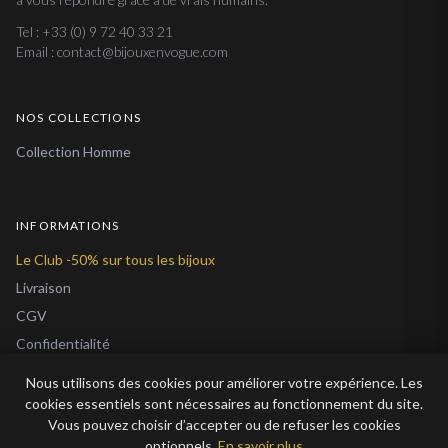
Tel : +33 (0) 9 72 40 33 21
Email : contact@bijouxenvogue.com
NOS COLLECTIONS
Collection Homme
INFORMATIONS
Le Club -50% sur tous les bijoux
Livraison
CGV
Confidentialité
Cookies
Nous utilisons des cookies pour améliorer votre expérience. Les
À Propos
cookies essentiels sont nécessaires au fonctionnement du site.
Vous pouvez choisir d’accepter ou de refuser les cookies
Blog
optionnels.
En savoir plus