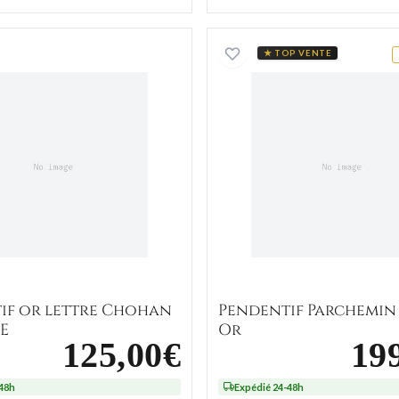
X
Pendentif or lettre Chohan E Lettre E
Pendenti
★ TOP VENTE
if or lettre Chohan
Pendentif Parchemin
 E
Or
125,00€
19
-48h
Expédié 24-48h