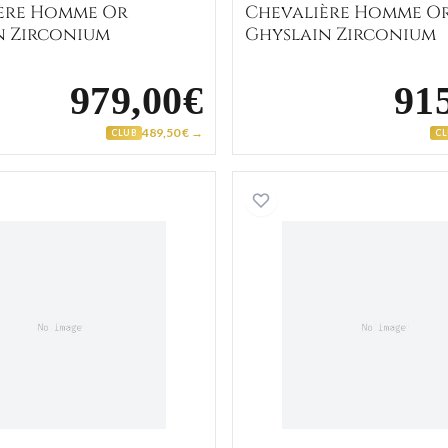
ère Homme Or
Chevalière Homme O
 Zirconium
Ghyslain Zirconium
979,00€
91
489,50 € →
CLUB
C
Astier
Bague Homme Or Jaune et Blanc Diamant
Chevali