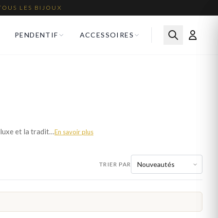
TOUS LES BIJOUX
PENDENTIF
ACCESSOIRES
L'or jaune est le classique intemporel de la joaillerie. Sa teinte chaleureuse et lumineuse évoque le luxe et la tradition. Notre collection de bijoux en or jaune réunit bagues, bracelets, colliers et boucles d'oreilles. Livraison offerte en France métropolitaine.
En savoir plus
TRIER PAR