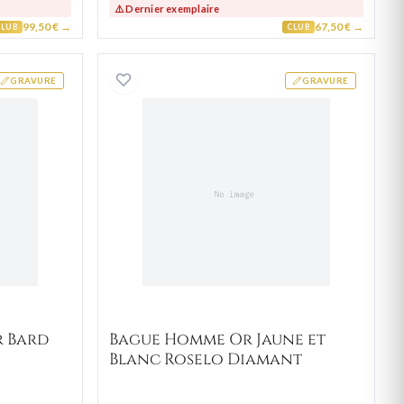
⚠️ Dernier exemplaire
99,50 € →
67,50 € →
CLUB
CLUB
ère Homme Or Bard
Bague Homme Or Jaune et 
GRAVURE
GRAVURE
r Bard
Bague Homme Or Jaune et
Blanc Roselo Diamant