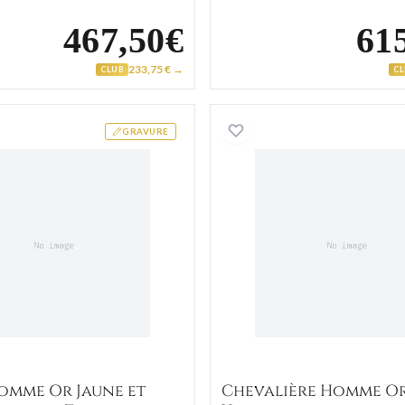
467,50€
61
233,75 € →
CLUB
C
yx
Bague Homme Or Jaune et Blanc Boguson Zirconium
Chevali
GRAVURE
omme Or Jaune et
Chevalière Homme O