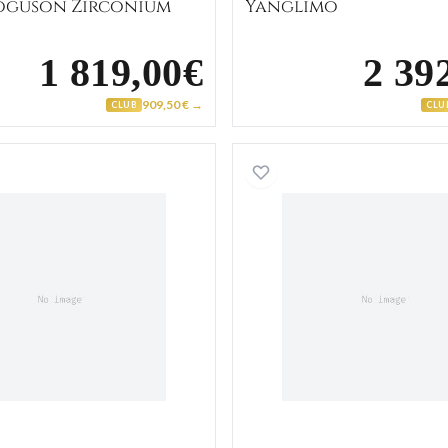
oguson Zirconium
Yanglimo
1 819,00€
2 39
909,50 € →
CLUB
CLU
ant Onyx
Chevalière Homme Or Mariwan Zirconium
Chevaliè