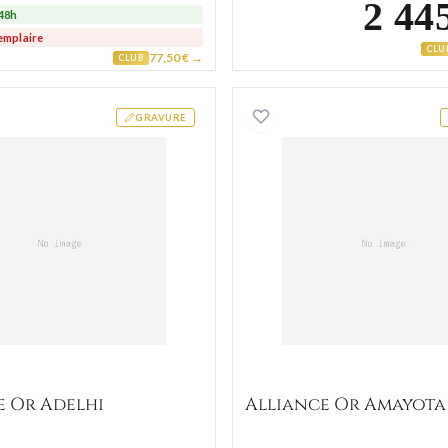
2 44
-48h
emplaire
CLU
77,50 € →
CLUB
Alliance Or Adelhi
Alliance
GRAVURE
e Or Adelhi
Alliance Or Amayota