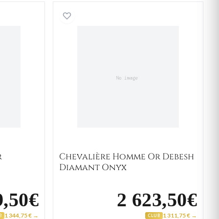
re Homme Or Capitolino Onyx
Chevalière Homme Or Deb
r
Chevalière Homme Or Debesh
Diamant Onyx
9,50€
2 623,50€
1 344,75 € →
1 311,75 € →
B
CLUB