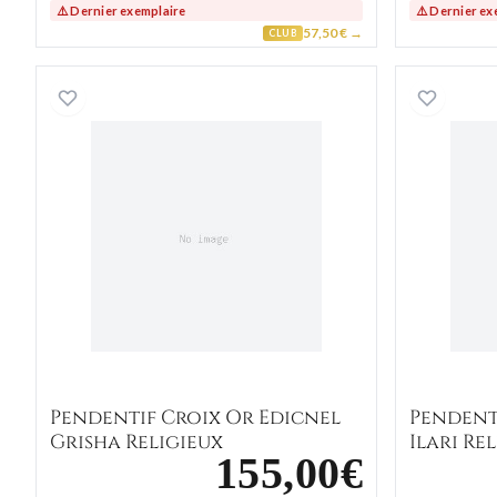
⚠️ Dernier exemplaire
⚠️ Dernier ex
57,50 € →
CLUB
Pendentif Croix Or Edicnel Grisha Reli
Pendentif Croix Or Edicnel
Pendent
Grisha Religieux
Ilari Re
155,00€