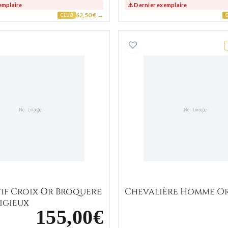
emplaire
⚠️ Dernier exemplaire
62,50 € →
CLUB
gieux
Pendentif Croix Or Broquere Ilari Religieux
Chevali
if Croix Or Broquere
Chevalière Homme O
ligieux
155,00€