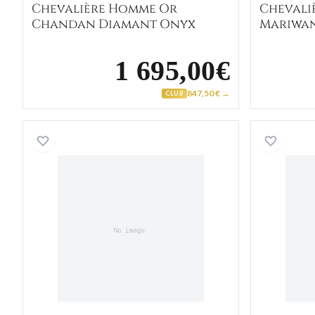
Chevalière Homme Or
Chevali
Chandan Diamant Onyx
Mariwan
1 695,00€
847,50 € →
CLUB
Chevalière Homme Or Jaune et Blanc 