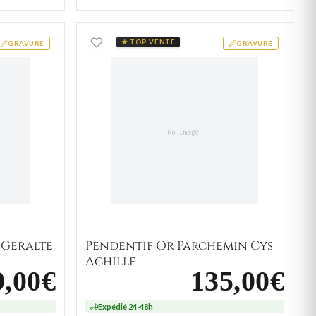
f Parchemin Geralte Or
Pendentif Or Parchemin Cys
★ TOP VENTE
GRAVURE
GRAVURE
 Geralte
Pendentif Or Parchemin Cys
Achille
9,00€
135,00€
Expédié 24-48h