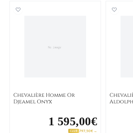
Chevalière Homme Or Djeamel Onyx
Chevalière Homme Or
Chevali
Djeamel Onyx
Aldolph
1 595,00€
797,50 € →
CLUB