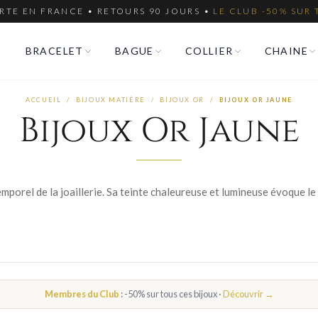
RTE EN FRANCE • RETOURS 90 JOURS •
LE CLUB -50% SUR 
BRACELET
BAGUE
COLLIER
CHAINE
ACCUEIL
/
BIJOUX MATIÈRE
/
BIJOUX OR
/
BIJOUX OR JAUNE
Bijoux Or Jaune
Membres du Club
: -50% sur tous ces bijoux ·
Découvrir →