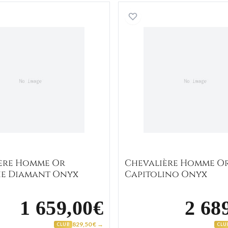
Chevalière Homme Or Aldolphe Diamant Onyx
Chevaliè
ère Homme Or
Chevalière Homme O
e Diamant Onyx
Capitolino Onyx
1 659,00€
2 68
829,50 € →
CLUB
CLU