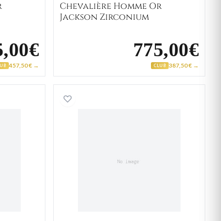
r
Chevalière Homme Or
Jackson Zirconium
5,00€
775,00€
457,50 € →
387,50 € →
LUB
CLUB
ère Homme Or Abdelamid
Chevalière Homme Or Seba