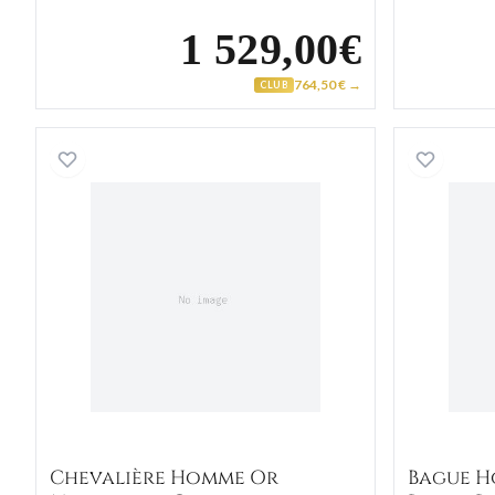
1 529,00€
764,50 € →
CLUB
Chevalière Homme Or Moussadak On
Chevalière Homme Or
Bague H