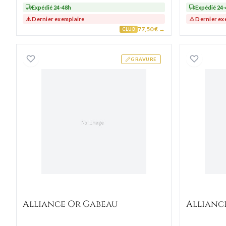
Expédié 24-48h
Expédié 24
⚠️ Dernier exemplaire
⚠️ Dernier ex
77,50 € →
CLUB
Alliance Or Gabeau
GRAVURE
Alliance Or Gabeau
Allianc