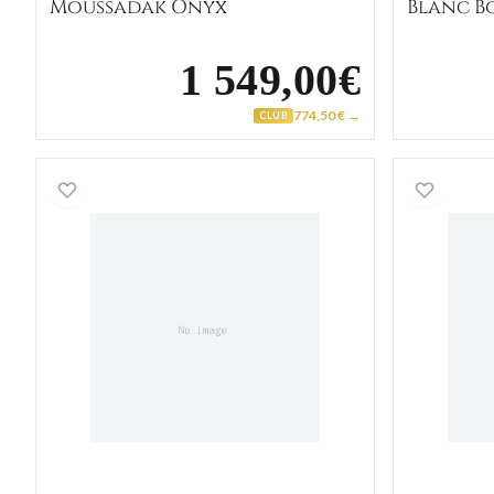
Moussadak Onyx
Blanc B
1 549,00€
774,50 € →
CLUB
Chevalière Homme Or Chandan Diam