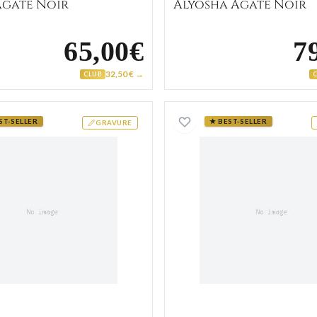
Agate Noir
Alyosha Agate Noir
65,00€
7
32,50 € →
CLUB
Chevalière Homme Argent Shako
Chevaliè
ST-SELLER
★ BEST-SELLER
GRAVURE