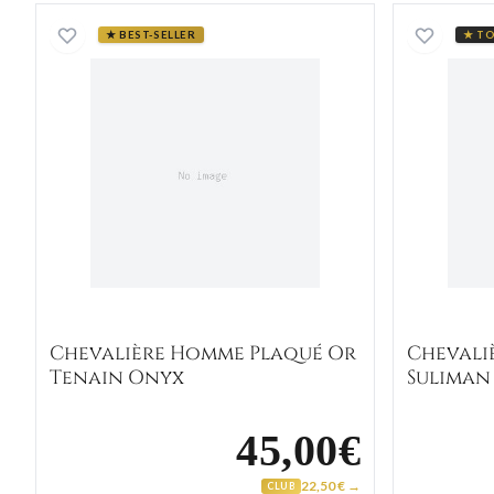
Chevalière Homme Plaqué Or Tenain 
★ BEST-SELLER
★ TO
Chevalière Homme Plaqué Or
Chevali
Tenain Onyx
Suliman
45,00€
22,50 € →
CLUB