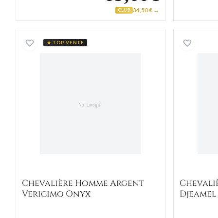
34,50 € →
CLUB
Chevalière Homme Argent Vericimo 
★ TOP VENTE
Chevalière Homme Argent
Chevali
Vericimo Onyx
Djeamel