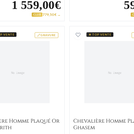
1 559,00€
5
779,50 € →
CLUB
d
Chevalière Homme Plaqué Or Channarith
Chevali
P VENTE
★ TOP VENTE
GRAVURE
ère Homme Plaqué Or
Chevalière Homme P
rith
Ghasem