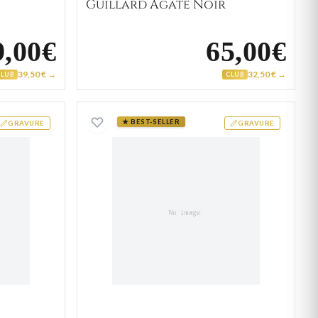
Guillard Agate Noir
9,00€
65,00€
39,50 € →
32,50 € →
CLUB
CLUB
re Homme Argent Wiltord
Alliance Plaqué Or Durtest
★ BEST-SELLER
GRAVURE
GRAVURE