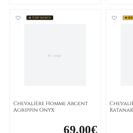
Chevalière Homme Argent Agrippin O
★ TOP VENTE
★ BE
Chevalière Homme Argent
Chevali
Agrippin Onyx
Ratana
69,00€