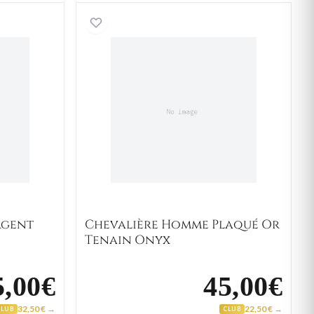
re Homme Argent Yerrasimos Onyx
Chevalière Homme Plaqué 
rgent
Chevalière Homme Plaqué Or
Tenain Onyx
5,00€
45,00€
32,50 € →
22,50 € →
CLUB
CLUB