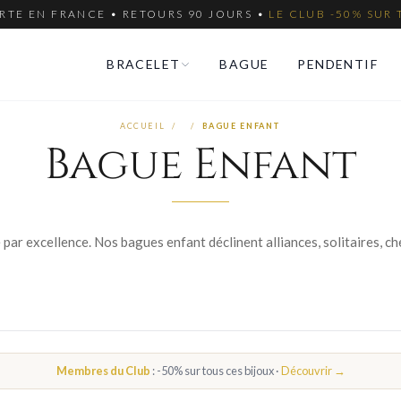
RTE EN FRANCE • RETOURS 90 JOURS •
LE CLUB -50% SUR 
BRACELET
BAGUE
PENDENTIF
ACCUEIL
/
/
BAGUE ENFANT
Bague Enfant
Membres du Club
: -50% sur tous ces bijoux ·
Découvrir →