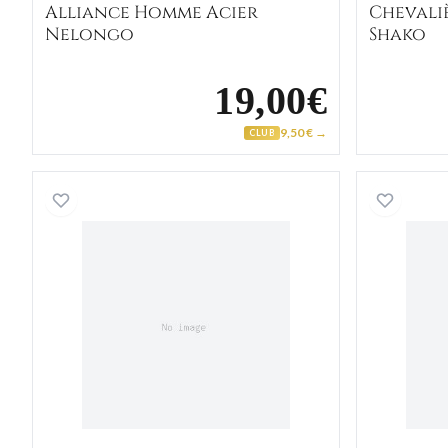
Alliance Homme Acier
Chevali
Nelongo
Shako
19,00€
9,50 € →
CLUB
Chevalière Homme Or Aldolphe Diam