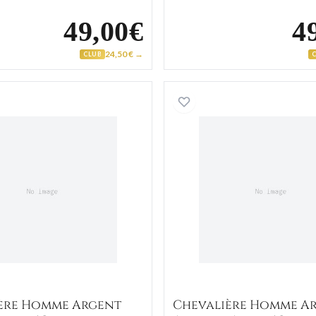
49,00€
4
24,50 € →
CLUB
ate Noir
Chevalière Homme Argent Hattus Agate Noir
Chevaliè
ère Homme Argent
Chevalière Homme A