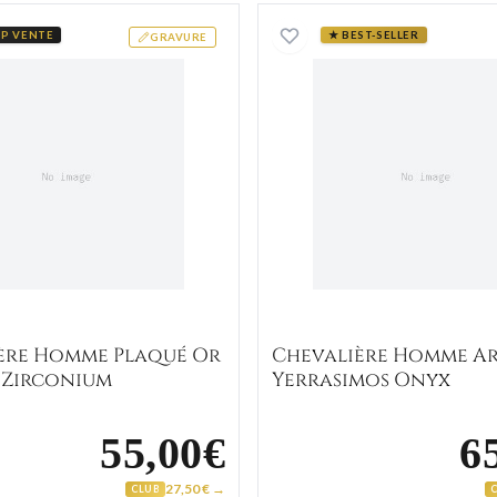
Onyx
Chevalière Homme Plaqué Or Suliman Zirconium
Chevaliè
P VENTE
★ BEST-SELLER
GRAVURE
ère Homme Plaqué Or
Chevalière Homme A
 Zirconium
Yerrasimos Onyx
55,00€
6
27,50 € →
CLUB