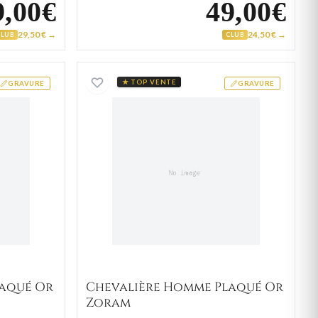
9,00€
49,00€
29,50 € →
24,50 € →
CLUB
CLUB
ère Homme Plaqué Or Ghasem
Chevalière Homme Plaqué
★ TOP VENTE
GRAVURE
GRAVURE
laqué Or
Chevalière Homme Plaqué Or
Zoram