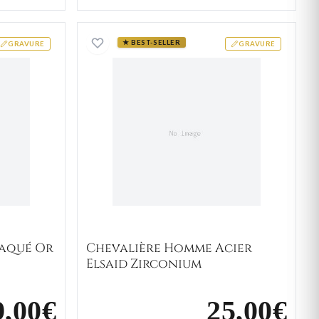
re Homme Plaqué Or Raghed
Chevalière Homme Acier El
★ BEST-SELLER
GRAVURE
GRAVURE
laqué Or
Chevalière Homme Acier
Elsaid Zirconium
9,00€
25,00€