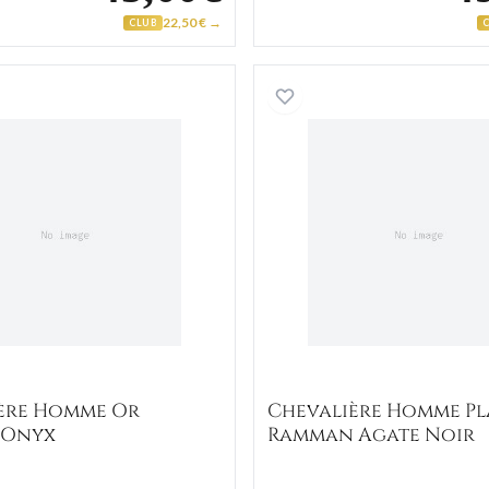
22,50 € →
CLUB
Onyx
Chevalière Homme Or Djeamel Onyx
Chevali
ère Homme Or
Chevalière Homme P
 Onyx
Ramman Agate Noir