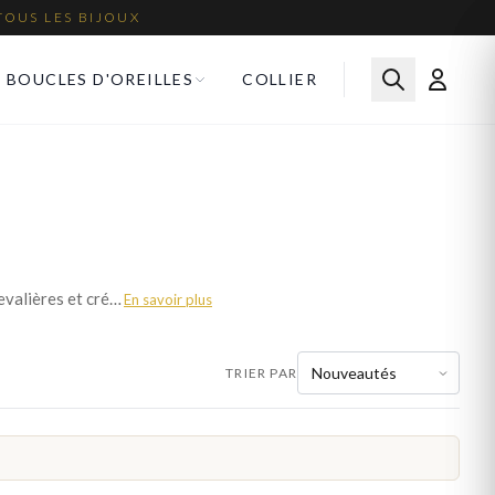
TOUS LES BIJOUX
BOUCLES D'OREILLES
COLLIER
La bague est le bijou symbole par excellence. Nos bagues enfant déclinent alliances, solitaires, chevalières et créations fantaisie dans toutes les matières. Parcourez plus de 3 modèles et trouvez le bijou idéal. Livraison offerte en France métropolitaine.
En savoir plus
TRIER PAR