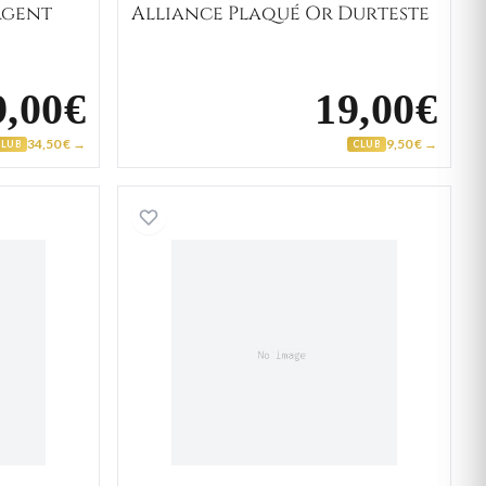
rgent
Alliance Plaqué Or Durteste
9,00€
19,00€
34,50 € →
9,50 € →
CLUB
CLUB
ère Homme Or Debesh Diamant Onyx
Chevalière Homme Acier N