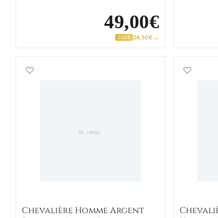
49,00€
24,50 € →
CLUB
Chevalière Homme Argent Radojco Ag
Chevalière Homme Argent
Chevali