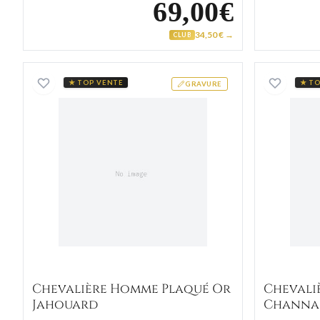
69,00€
34,50 € →
CLUB
Chevalière Homme Plaqué Or Jahouar
★ TOP VENTE
★ TO
GRAVURE
Chevalière Homme Plaqué Or
Chevali
Jahouard
Channa