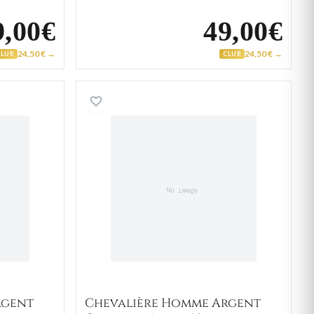
9,00€
49,00€
24,50 € →
24,50 € →
CLUB
CLUB
re Homme Argent Alyosha Agate Noir
Chevalière Homme Argent G
rgent
Chevalière Homme Argent