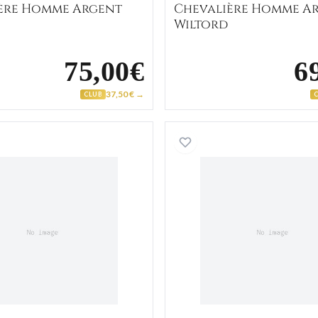
ère Homme Argent
Chevalière Homme A
Wiltord
75,00€
6
37,50 € →
CLUB
ant Onyx
Chevalière Homme Or Capitolino Onyx
Chevali