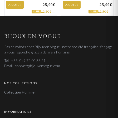
25,00€
25,00€
AJOUTER
AJOUTER
12,50 € →
12,50 € →
CLUB
CLUB
BIJOUX EN VOGUE
Pas de robots chez Bijoux en Vogue : notre société française s'engage
à vous répondre grâce à de vrais humains.
Tel : +33 (0) 9 72 40 33 21
Email : contact@bijouxenvogue.com
NOS COLLECTIONS
Collection Homme
INFORMATIONS