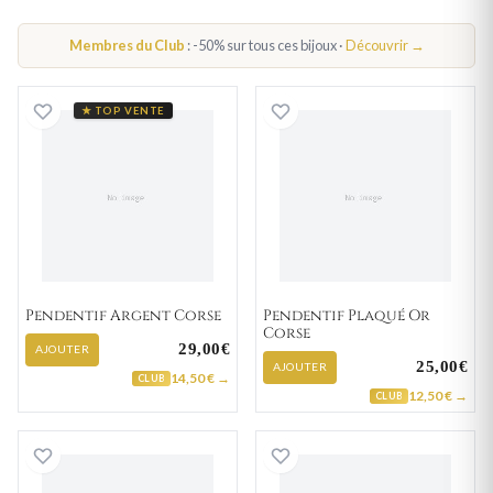
PENDENTIF REUNION
Membres du Club
: -50% sur tous ces bijoux ·
Découvrir →
PENDENTIF GUADELOUPE
PENDENTIF GUYANE
Pendentif Argent Corse
Pendentif Plaqu
★ TOP VENTE
Pendentif Argent Corse
Pendentif Plaqué Or
Corse
29,00€
AJOUTER
25,00€
AJOUTER
14,50 € →
CLUB
12,50 € →
CLUB
Pendentif Argent Dynam Guadeloupe
Pendentif Argent