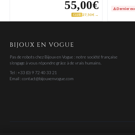
55,00€
⚠️ Dernier ex
27,50 € →
CLUB
BIJOUX EN VOGUE
Pas de robots chez Bijoux en Vogue : notre société française
s'engage à vous répondre grâce à de vrais humains.
Tel : +33 (0) 9 72 40 33 21
Email : contact@bijouxenvogue.com