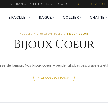
RTE EN FRANCE • RETOURS 90 JOURS •
LE CLUB -50% SUR 
BRACELET
BAGUE
COLLIER
CHAINE
ACCUEIL
/
BIJOUX SYMBOLES
/
BIJOUX COEUR
Bijoux Coeur
+ 12 COLLECTIONS
UR ARGENT