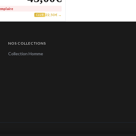
emplaire
22,50 € →
CLUB
NOS COLLECTIONS
Collection Homme
© 2026 Bijoux en Vogue. Tous droits réservés.