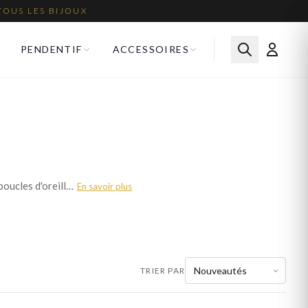
TOUS LES BIJOUX
PENDENTIF
ACCESSOIRES
Le coeur est le symbole universel de l'amour. Nos bijoux coeur — pendentifs, bagues, bracelets et boucles d'oreilles — sont parfaits pour déclarer votre amour ou offrir un cadeau sentimental. Plus de 780 modèles en or, argent et plaqué or. Livraison offerte en France.
En savoir plus
TRIER PAR