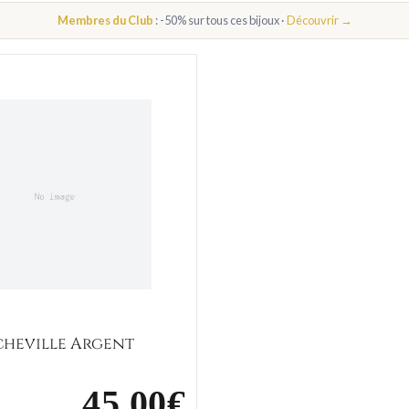
Membres du Club
: -50% sur tous ces bijoux ·
Découvrir →
E
COLLIER COEUR FEMME
BOUCLES D'OREILLES COEUR ENT
Chaîne cheville Argent Coeur
BRACELET COEUR ENFANT
CHAÎNE DE CHEVILLE COEUR
cheville Argent
45,00€