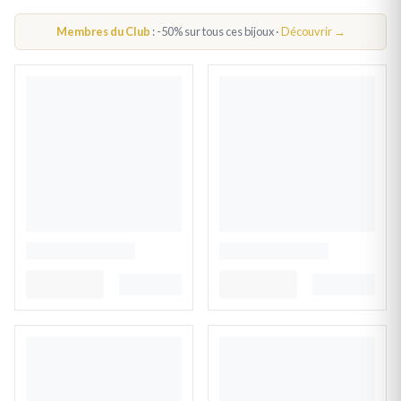
PENDENTIF COEUR ARGENT
Membres du Club
: -50% sur tous ces bijoux ·
Découvrir →
PAR THÈME
PENDENTIF COEUR
COLLIER COEUR ENTRELACÉ FEMME
COLLIER COEUR FEMME
BOUCLES D'OREILLES COEUR ENTRELACÉ
BOUCLES D'OREILLES COEUR FEMME
BRACELET COEUR FEMME
BAGUE COEUR FEMME
BRACELET COEUR ENFANT