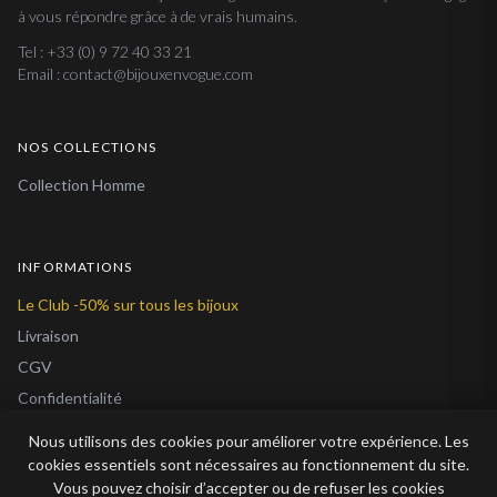
à vous répondre grâce à de vrais humains.
Tel : +33 (0) 9 72 40 33 21
Email : contact@bijouxenvogue.com
NOS COLLECTIONS
Collection Homme
INFORMATIONS
Le Club -50% sur tous les bijoux
Livraison
CGV
Confidentialité
Cookies
Nous utilisons des cookies pour améliorer votre expérience. Les
À Propos
cookies essentiels sont nécessaires au fonctionnement du site.
Vous pouvez choisir d’accepter ou de refuser les cookies
Blog