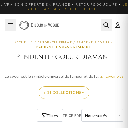
LIVRAISON OFFERTE EN FRANCE • RETOURS 90 JOURS •
LE
CLUB -50% SUR TOUS LES BIJOUX
ACCUEIL
/
/
PENDENTIF FEMME
/
PENDENTIF COEUR
/
PENDENTIF COEUR DIAMANT
Pendentif coeur diamant
Le coeur est le symbole universel de l'amour et de l'affection. Nos pendentifs coeur en diamant sont parfaits pour déclarer votre amour ou offrir un bijou sentimental. Des designs classiques aux créations modernes, chaque pièce exprime une émotion. Explorez plus de 15 créations pour femme et trouvez le bijou qui vous ressemble. Livraison offerte en France métropolitaine.
En savoir plus
+ 11 COLLECTIONS
PAR MATIÈRE
Filtres
TRIER PAR
PENDENTIF COEUR OR