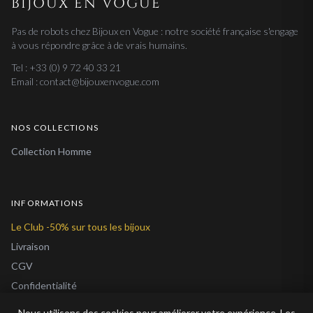
BIJOUX EN VOGUE
CHAÎNE DE CHEVILLE COEUR
Pas de robots chez Bijoux en Vogue : notre société française s'engage
à vous répondre grâce à de vrais humains.
Tel : +33 (0) 9 72 40 33 21
Email : contact@bijouxenvogue.com
NOS COLLECTIONS
Collection Homme
INFORMATIONS
Le Club -50% sur tous les bijoux
Livraison
CGV
Confidentialité
Cookies
Nous utilisons des cookies pour améliorer votre expérience. Les