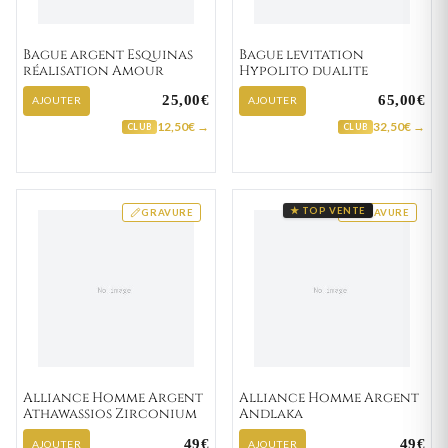
Bague argent Esquinas
Bague levitation
réalisation Amour
Hypolito dualite
25,00€
65,00€
AJOUTER
AJOUTER
12,50€ →
32,50€ →
CLUB
CLUB
★ TOP VENTE
GRAVURE
GRAVURE
Alliance Homme Argent
Alliance Homme Argent
Athawassios Zirconium
Andlaka
49€
49€
AJOUTER
AJOUTER