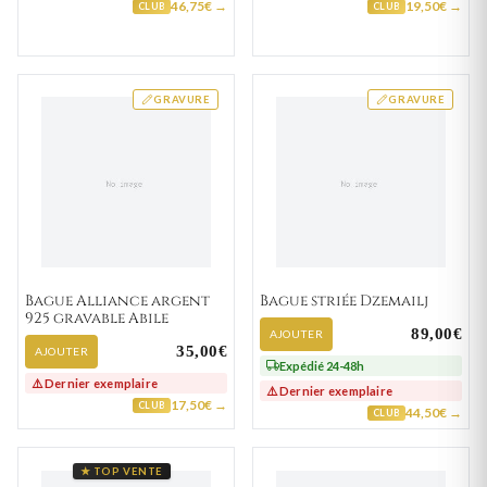
46,75€ →
19,50€ →
CLUB
CLUB
GRAVURE
GRAVURE
Bague Alliance argent
Bague striée Dzemailj
925 gravable Abile
89,00€
AJOUTER
35,00€
AJOUTER
Expédié 24-48h
⚠️ Dernier exemplaire
⚠️ Dernier exemplaire
17,50€ →
CLUB
44,50€ →
CLUB
★ TOP VENTE