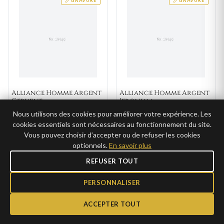
GRAVURE
GRAVURE
Alliance Homme Argent
Alliance Homme Argent
Gerwine
Jeronima
Nous utilisons des cookies pour améliorer votre expérience. Les
39€
39€
AJOUTER
AJOUTER
cookies essentiels sont nécessaires au fonctionnement du site.
19,50€ →
19,50€ →
CLUB
CLUB
Vous pouvez choisir d’accepter ou de refuser les cookies
optionnels.
En savoir plus
REFUSER TOUT
GRAVURE
GRAVURE
PERSONNALISER
ACCEPTER TOUT