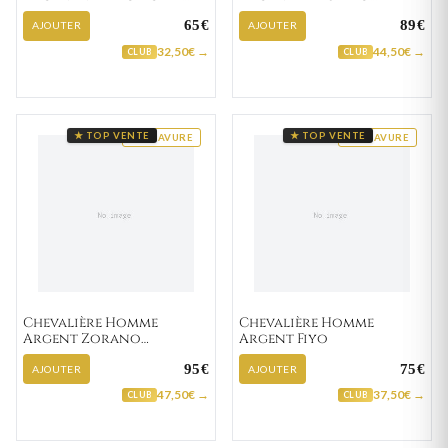
Noir
Zirconium
65€
89€
AJOUTER
AJOUTER
32,50€ →
44,50€ →
CLUB
CLUB
★ TOP VENTE
★ TOP VENTE
GRAVURE
GRAVURE
Chevalière Homme
Chevalière Homme
Argent Zorano
Argent Fiyo
Zirconium
95€
75€
AJOUTER
AJOUTER
47,50€ →
37,50€ →
CLUB
CLUB