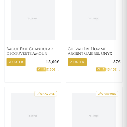
Bague Fine Chandular
Chevalière Homme
decouverte Amour
Argent Gabirel Onyx
15,00€
87€
AJOUTER
AJOUTER
7,50€ →
43,45€ →
CLUB
CLUB
GRAVURE
GRAVURE