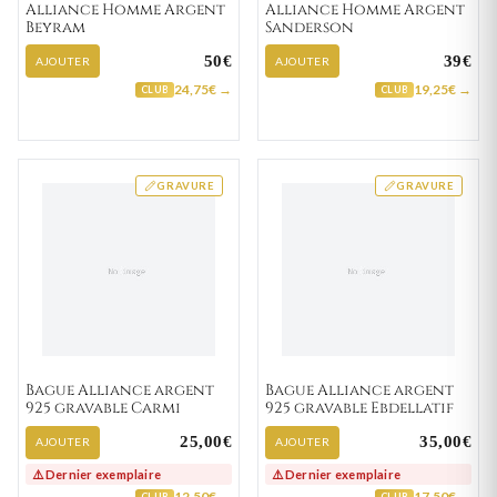
Alliance Homme Argent
Alliance Homme Argent
Beyram
Sanderson
50€
39€
AJOUTER
AJOUTER
24,75€ →
19,25€ →
CLUB
CLUB
GRAVURE
GRAVURE
Bague Alliance argent
Bague Alliance argent
925 gravable Carmi
925 gravable Ebdellatif
25,00€
35,00€
AJOUTER
AJOUTER
⚠️ Dernier exemplaire
⚠️ Dernier exemplaire
12,50€ →
17,50€ →
CLUB
CLUB