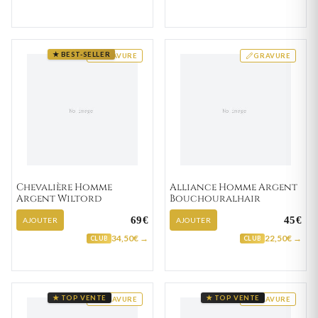
★ BEST-SELLER
GRAVURE
GRAVURE
Chevalière Homme
Alliance Homme Argent
Argent Wiltord
Bouchouralhair
69€
45€
AJOUTER
AJOUTER
34,50€ →
22,50€ →
CLUB
CLUB
★ TOP VENTE
★ TOP VENTE
GRAVURE
GRAVURE