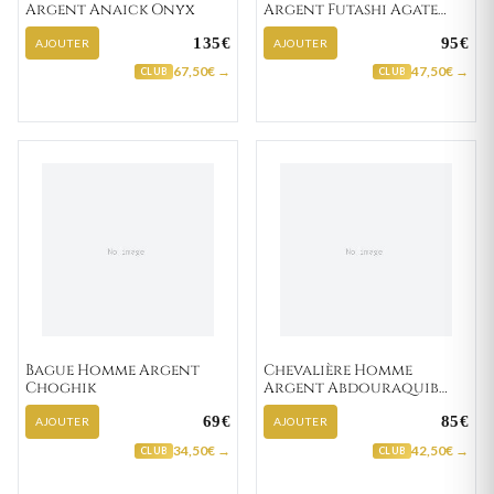
Argent Anaick Onyx
Argent Futashi Agate
Noir
135€
95€
AJOUTER
AJOUTER
67,50€ →
47,50€ →
CLUB
CLUB
Bague Homme Argent
Chevalière Homme
Choghik
Argent Abdouraquib
Agate Noir
69€
85€
AJOUTER
AJOUTER
34,50€ →
42,50€ →
CLUB
CLUB