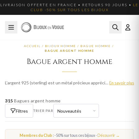
LIVRAISON OFFERTE EN FRANCE • RETOURS 90 JOURS •
LE
CLUB -50% SUR TOUS LES BIJOUX
ACCUEIL
/
BIJOUX HOMME
/
BAGUE HOMME
/
BAGUE ARGENT HOMME
Bague argent homme
L'argent 925 (sterling) est un métal précieux apprécié pour son éclat blanc et sa polyvalence. Nos bagues en argent homme allient élégance classique et modernité, à des prix accessibles. Parcourez plus de 147 modèles pour homme et trouvez votre bijou idéal. Livraison offerte en France métropolitaine.
En savoir plus
315
Bagues argent homme
Filtres
TRIER PAR
Membres du Club
: -50% sur tous ces bijoux ·
Découvrir →