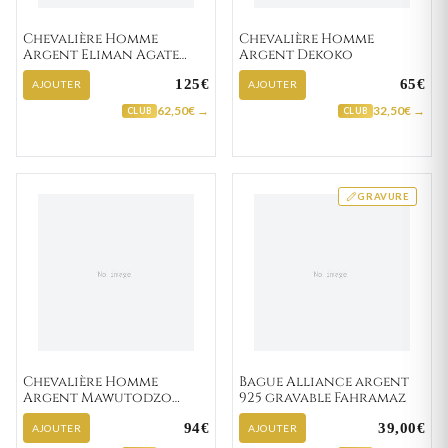
Chevalière Homme
Chevalière Homme
Argent Eliman Agate
Argent Dekoko
Noir
125€
65€
AJOUTER
AJOUTER
62,50€ →
32,50€ →
CLUB
CLUB
GRAVURE
Chevalière Homme
Bague Alliance argent
Argent Mawutodzo
925 gravable Fahramaz
Lapidé Brossé
94€
39,00€
AJOUTER
AJOUTER