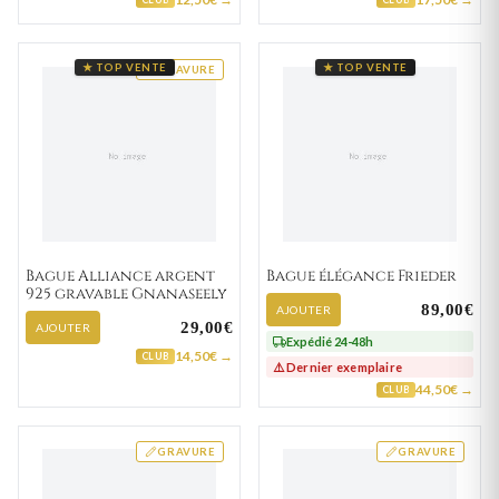
★ TOP VENTE
★ TOP VENTE
GRAVURE
Bague Alliance argent
Bague élégance Frieder
925 gravable Gnanaseely
89,00€
AJOUTER
29,00€
AJOUTER
Expédié 24-48h
14,50€ →
CLUB
⚠️ Dernier exemplaire
44,50€ →
CLUB
GRAVURE
GRAVURE