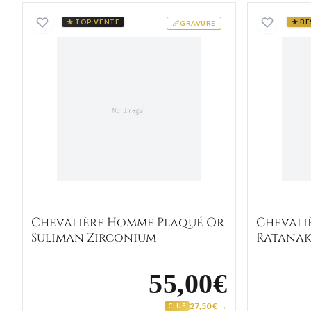
Chevalière Homme Plaqué Or Suliman
★ TOP VENTE
★ BE
GRAVURE
Chevalière Homme Plaqué Or
Chevali
Suliman Zirconium
Ratana
55,00€
27,50 € →
CLUB