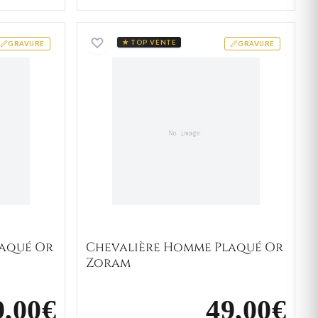
ère Homme Plaqué Or Ghasem
Chevalière Homme Plaqué
★ TOP VENTE
GRAVURE
GRAVURE
laqué Or
Chevalière Homme Plaqué Or
Zoram
9,00€
49,00€