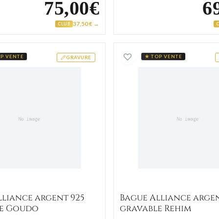
75,00€
6
37,50 € →
CLUB
ir
Bague Alliance argent 925 gravable Goudo
Bague Al
P VENTE
★ TOP VENTE
GRAVURE
lliance argent 925
Bague Alliance argen
e Goudo
gravable Rehim