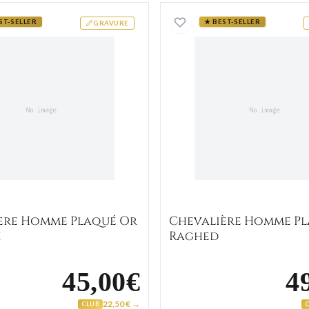
 Zirconium
Chevalière Homme Plaqué Or Ratanak
Chevaliè
ST-SELLER
★ BEST-SELLER
GRAVURE
ère Homme Plaqué Or
Chevalière Homme P
k
Raghed
45,00€
4
22,50 € →
CLUB