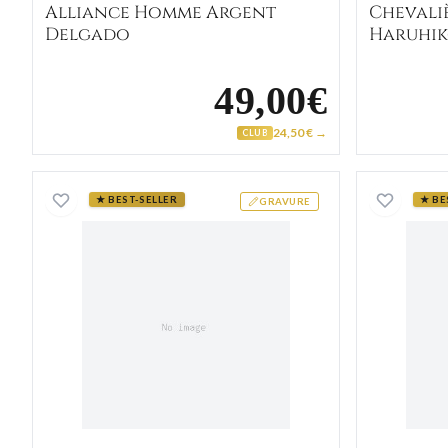
Alliance Homme Argent
Chevali
Delgado
Haruhik
49,00€
24,50 € →
CLUB
Chevalière Homme Acier Bedhsain
★ BEST-SELLER
★ BE
GRAVURE