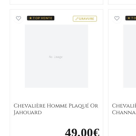
Chevalière Homme Plaqué Or Jahouar
★ TOP VENTE
★ TO
GRAVURE
Chevalière Homme Plaqué Or
Chevali
Jahouard
Channa
49,00€