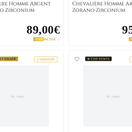
ère Homme Argent
Chevalière Homme A
o Zirconium
Zorano Zirconium
89,00€
9
44,50 € →
CLUB
Chevalière Homme Acier Othniel
Chevaliè
ST-SELLER
★ TOP VENTE
GRAVURE