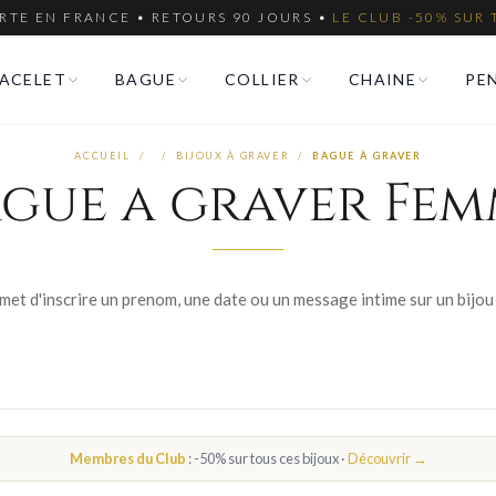
RTE EN FRANCE • RETOURS 90 JOURS •
LE CLUB -50% SUR 
ACELET
BAGUE
COLLIER
CHAINE
PE
ACCUEIL
/
/
BIJOUX À GRAVER
/
BAGUE À GRAVER
gue a graver Fe
Membres du Club
: -50% sur tous ces bijoux ·
Découvrir →