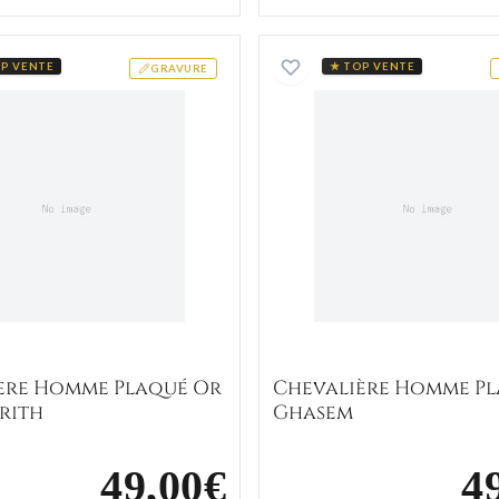
d
Chevalière Homme Plaqué Or Channarith
Chevali
P VENTE
★ TOP VENTE
GRAVURE
ère Homme Plaqué Or
Chevalière Homme P
rith
Ghasem
49,00€
4