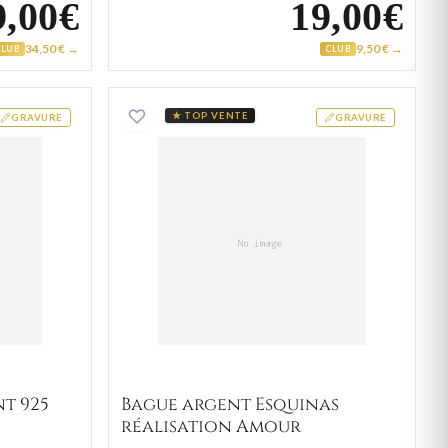
9,00€
19,00€
34,50 € →
9,50 € →
CLUB
CLUB
liance argent 925 gravable Rehim
Bague argent Esquinas réal
★ TOP VENTE
GRAVURE
GRAVURE
t 925
Bague argent Esquinas
réalisation Amour