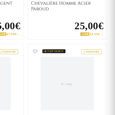
rgent
Chevalière Homme Acier
Paroud
5,00€
25,00€
47,50 € →
12,50 € →
CLUB
CLUB
re Homme Argent Fiyo
Chevalière Homme Argent
★ TOP VENTE
GRAVURE
GRAVURE