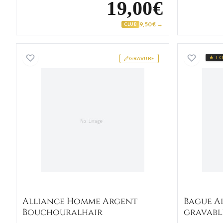
19,00€
9,50 € →
CLUB
Alliance Homme Argent Bouchouralha
★ TO
GRAVURE
Alliance Homme Argent
Bague A
Bouchouralhair
gravabl