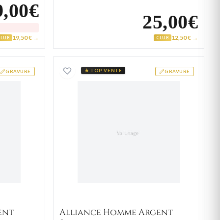
9,00€
25,00€
19,50 € →
12,50 € →
CLUB
CLUB
 Homme Argent Andlaka
Alliance Homme Argent Sis
★ TOP VENTE
GRAVURE
GRAVURE
ent
Alliance Homme Argent