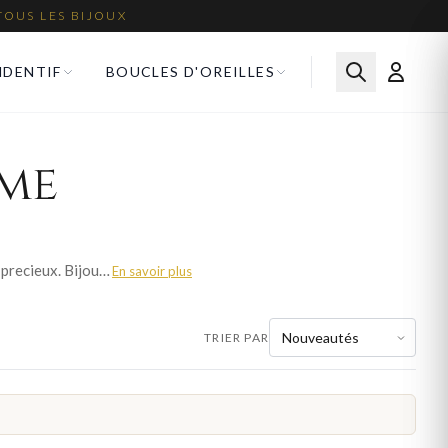
TOUS LES BIJOUX
NDENTIF
BOUCLES D'OREILLES
mme
La bague a graver femme permet d'inscrire un prenom, une date ou un message intime sur un bijou precieux. Bijoux en Vogue decline ses bagues gravables en or massif, argent 925 et plaque or, dans des formes classiques ou contemporaines. Ce bijou personnalise devient un cadeau unique charge d'emotion. Gravure soignee realisee en France, livraison offerte et ecrin cadeau inclus.
En savoir plus
TRIER PAR