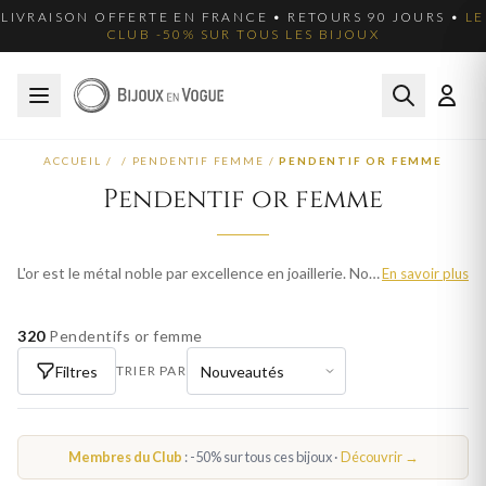
LIVRAISON OFFERTE EN FRANCE • RETOURS 90 JOURS •
LE
CLUB -50% SUR TOUS LES BIJOUX
ACCUEIL
/
/
PENDENTIF FEMME
/
PENDENTIF OR FEMME
Pendentif or femme
L'or est le métal noble par excellence en joaillerie. Nos pendentifs en or femme sont disponibles en or jaune, or blanc et or rose, en 9 et 18 carats. Chaque pièce est fabriquée avec le savoir-faire de l'orfèvrerie française. Parcourez plus de 1454 modèles pour femme et trouvez votre bijou idéal. Livraison offerte en France métropolitaine.
En savoir plus
320
Pendentifs or femme
Filtres
TRIER PAR
Membres du Club
: -50% sur tous ces bijoux ·
Découvrir →