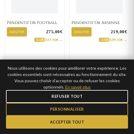
Pendentif Or Football
Pendentif Or Arsenne
275,00€
219,00€
AJOUTER
AJOUTER
137,50€ →
109,50€ →
CLUB
CLUB
Nous utilisons des cookies pour améliorer votre expérience. Les
cookies essentiels sont nécessaires au fonctionnement du site.
Vous pouvez choisir d’accepter ou de refuser les cookies
optionnels.
En savoir plus
REFUSER TOUT
PERSONNALISER
ACCEPTER TOUT
Pendentif Or Croix
Pendentif Or Croix