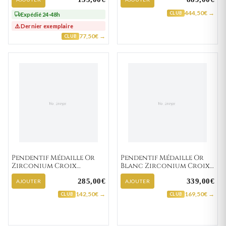
444,50€ →
CLUB
Expédié 24-48h
⚠️ Dernier exemplaire
77,50€ →
CLUB
Pendentif Médaille Or
Pendentif Médaille Or
Zirconium Croix
Blanc Zirconium Croix
Chrétienne
Chrétienne
285,00€
339,00€
AJOUTER
AJOUTER
142,50€ →
169,50€ →
CLUB
CLUB