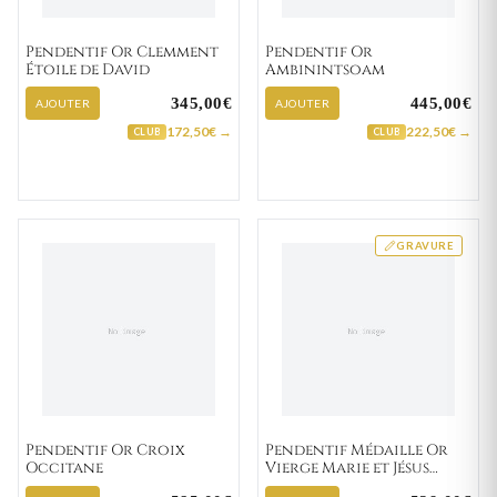
Pendentif Or Clemment
Pendentif Or
Étoile de David
Ambinintsoam
345,00€
445,00€
AJOUTER
AJOUTER
172,50€ →
222,50€ →
CLUB
CLUB
GRAVURE
Pendentif Or Croix
Pendentif Médaille Or
Occitane
Vierge Marie et Jésus
Christ