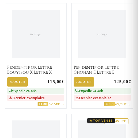
Pendentif or lettre
Pendentif or lettre
Bouyssou X Lettre X
Chohan E Lettre E
115,00€
125,00€
AJOUTER
AJOUTER
Expédié 24-48h
Expédié 24-48h
⚠️ Dernier exemplaire
⚠️ Dernier exemplaire
57,50€ →
62,50€ →
CLUB
CLUB
★ TOP VENTE
GRAVURE