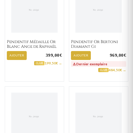
Pendentif Médaille Or
Pendentif Or Bertoni
Blanc Ange de Raphaël
Diamant Gi
399,00€
969,00€
AJOUTER
AJOUTER
199,50€ →
CLUB
⚠️ Dernier exemplaire
484,50€ →
CLUB