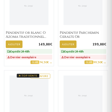
Pendentif or blanc O
Pendentif Parchemin
Azoma traditionnel
Geralte Or
Lettre O
149,00€
199,00€
AJOUTER
AJOUTER
Expédié 24-48h
Expédié 24-48h
⚠️ Dernier exemplaire
⚠️ Dernier exemplaire
74,50€ →
99,50€ →
CLUB
CLUB
★ TOP VENTE
GRAVURE