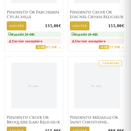
Pendentif Or Parchemin
Pendentif Croix Or
Cys Achille
Edicnel Grisha Religieux
135,00€
155,00€
AJOUTER
AJOUTER
Expédié 24-48h
Expédié 24-48h
⚠️ Dernier exemplaire
⚠️ Dernier exemplaire
67,50€ →
77,50€ →
CLUB
CLUB
GRAVURE
Pendentif Croix Or
Pendentif Médaille Or
Broquere Ilari Religieux
Saint Christophe
portant Jésus
155,00€
889,00€
AJOUTER
AJOUTER