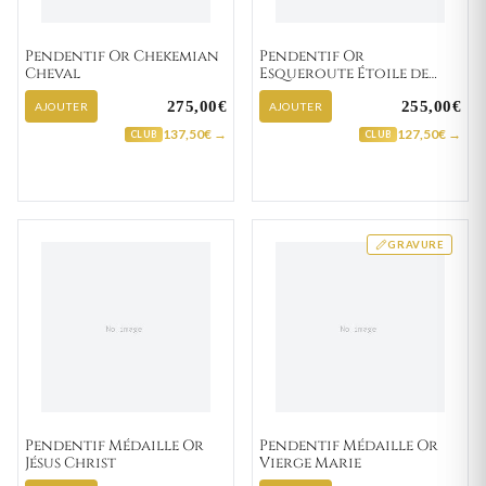
Pendentif Or Chekemian
Pendentif Or
Cheval
Esqueroute Étoile de
David
275,00€
255,00€
AJOUTER
AJOUTER
137,50€ →
127,50€ →
CLUB
CLUB
GRAVURE
Pendentif Médaille Or
Pendentif Médaille Or
Jésus Christ
Vierge Marie