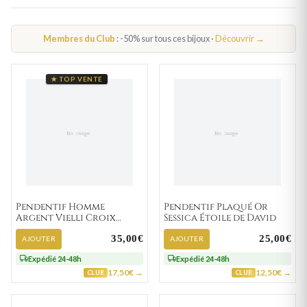
PENDENTIF SAINT CHRISTOPHE
Membres du Club
: -50% sur tous ces bijoux ·
Découvrir →
★ TOP VENTE
Pendentif Homme
Pendentif Plaqué Or
Argent Vielli Croix
Sessica Étoile de David
Chrétienne
35,00€
25,00€
AJOUTER
AJOUTER
Expédié 24-48h
Expédié 24-48h
17,50€ →
12,50€ →
CLUB
CLUB