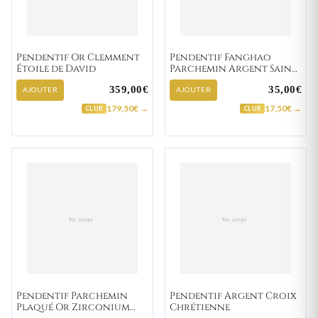
Pendentif Or Clemment
Pendentif Fanghao
Étoile de David
Parchemin Argent Saint
Christophe portant Jésus
359,00€
35,00€
AJOUTER
AJOUTER
179,50€ →
17,50€ →
CLUB
CLUB
Pendentif Parchemin
Pendentif Argent Croix
Plaqué Or Zirconium
Chrétienne