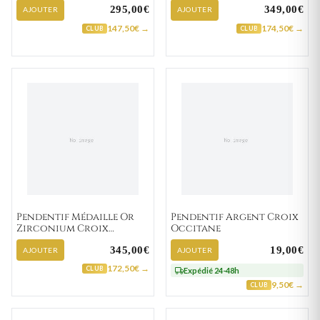
295,00€
349,00€
AJOUTER
AJOUTER
147,50€ →
174,50€ →
CLUB
CLUB
Pendentif Médaille Or
Pendentif Argent Croix
Zirconium Croix
Occitane
Chrétienne
345,00€
19,00€
AJOUTER
AJOUTER
172,50€ →
CLUB
Expédié 24-48h
9,50€ →
CLUB