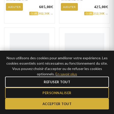
605,00€
425,00€
AJOUTER
AJOUTER
302,50€ →
212,50€ →
CLUB
CLUB
Nous utilisons des cookies pour améliorer votre expérience. Les
cookies essentiels sont nécessaires au fonctionnement du site.
Vous pouvez choisir d’accepter ou de refuser les cookies
optionnels.
En savoir plus
Pendentif Or Croix
Pendentif Or Croix
REFUSER TOUT
Chrétienne
Chrétienne
305,00€
1 285,00€
PERSONNALISER
AJOUTER
AJOUTER
152,50€ →
642,50€ →
CLUB
CLUB
ACCEPTER TOUT