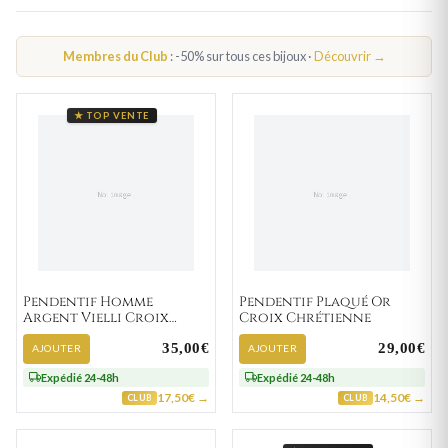
Membres du Club
: -50% sur tous ces bijoux ·
Découvrir →
★ TOP VENTE
Pendentif Homme
Pendentif Plaqué Or
Argent Vielli Croix
Croix Chrétienne
Chrétienne
35,00€
29,00€
AJOUTER
AJOUTER
Expédié 24-48h
Expédié 24-48h
17,50€ →
14,50€ →
CLUB
CLUB