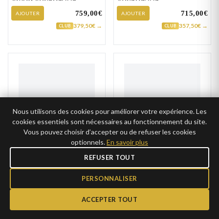
759,00€
715,00€
AJOUTER
AJOUTER
379,50€ →
357,50€ →
CLUB
CLUB
Nous utilisons des cookies pour améliorer votre expérience. Les
cookies essentiels sont nécessaires au fonctionnement du site.
Vous pouvez choisir d’accepter ou de refuser les cookies
optionnels.
En savoir plus
Pendentif Or Croix
Pendentif Or Blanc
REFUSER TOUT
Chrétienne
Croix Chrétienne
505,00€
359,00€
PERSONNALISER
AJOUTER
AJOUTER
252,50€ →
179,50€ →
CLUB
CLUB
ACCEPTER TOUT