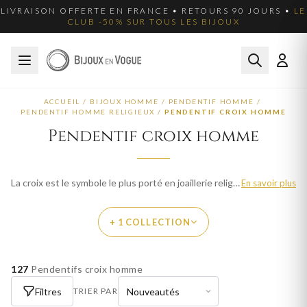
LIVRAISON OFFERTE EN FRANCE • RETOURS 90 JOURS •
LE
CLUB -50% SUR TOUS LES BIJOUX
ACCUEIL
/
BIJOUX HOMME
/
PENDENTIF HOMME
/
PENDENTIF HOMME RELIGIEUX
/
PENDENTIF CROIX HOMME
Pendentif croix homme
La croix est le symbole le plus porté en joaillerie religieuse. Symbole de foi et de protection, nos pendentifs croix sont disponibles en or, argent et plaqué or. Des croix classiques aux designs modernes, chaque modèle est travaillé avec finesse. Explorez plus de 80 créations pour homme et trouvez le bijou qui vous ressemble. Livraison offerte en France métropolitaine.
En savoir plus
+ 1 COLLECTION
127
Pendentifs croix homme
PAR THÈME
Filtres
TRIER PAR
PENDENTIF CROIX FEMME