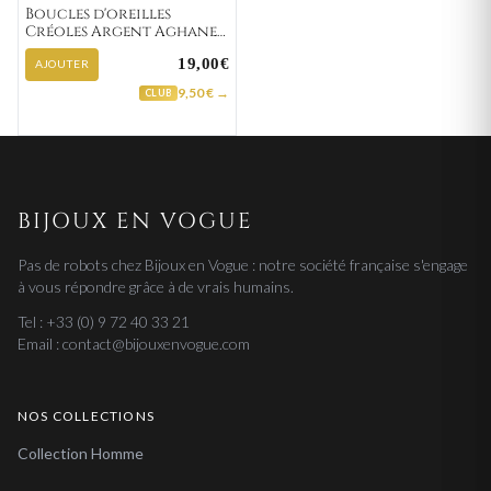
Boucles d'oreilles
Créoles Argent Aghane
Minimaliste
19,00€
AJOUTER
9,50 € →
CLUB
BIJOUX EN VOGUE
Pas de robots chez Bijoux en Vogue : notre société française s'engage
à vous répondre grâce à de vrais humains.
Tel : +33 (0) 9 72 40 33 21
Email : contact@bijouxenvogue.com
NOS COLLECTIONS
Collection Homme