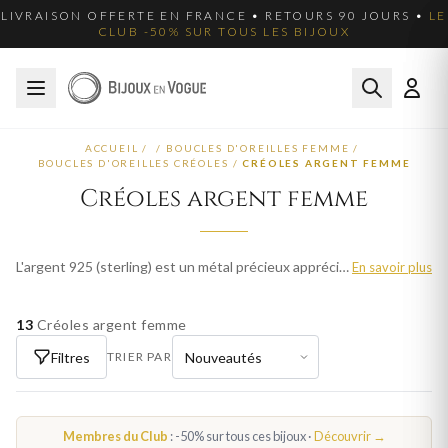
LIVRAISON OFFERTE EN FRANCE • RETOURS 90 JOURS •
LE
CLUB -50% SUR TOUS LES BIJOUX
ACCUEIL
/
/
BOUCLES D'OREILLES FEMME
/
BOUCLES D'OREILLES CRÉOLES
/
CRÉOLES ARGENT FEMME
Créoles argent femme
L'argent 925 (sterling) est un métal précieux apprécié pour son éclat blanc et sa polyvalence. Nos créoles en argent femme allient élégance classique et modernité, à des prix accessibles. Parcourez plus de 263 modèles pour femme et trouvez votre bijou idéal. Livraison offerte en France métropolitaine.
En savoir plus
13
Créoles argent femme
Filtres
TRIER PAR
Membres du Club
: -50% sur tous ces bijoux ·
Découvrir →