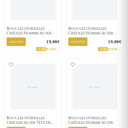
Boucles d'oreilles
Boucles d'oreilles
Créoles Homme Acier
Créoles Homme Acier
Antonietto IP noir
noir Tête de Mort Ø
19,00€
19,00€
Diamètre 13mm
14mm
AJOUTER
AJOUTER
9,50 € →
9,50 € →
CLUB
CLUB
Boucles d'oreilles Créoles Acier Tête de Mort 
Boucles d'oreil
Boucles d'oreilles
Boucles d'oreilles
Créoles Acier Tête de
Créoles Homme Acier
Mort Ø 14mm
Etton Diamètre 13mm