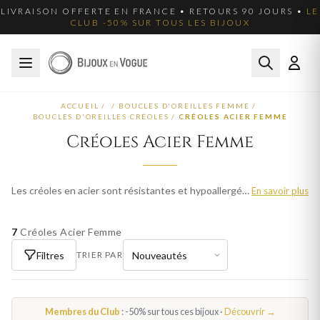
LIVRAISON OFFERTE EN FRANCE • RETOURS 90 JOURS •
LE
CLUB -50% SUR TOUS LES BIJOUX
ACCUEIL
/
/
BOUCLES D'OREILLES FEMME
/
BOUCLES D'OREILLES CRÉOLES
/
CRÉOLES ACIER FEMME
Créoles Acier Femme
Les créoles en acier sont résistantes et hypoallergéniques. Nos créoles acier femme sont disponibles en différentes tailles pour un style moderne. Livraison offerte en France.
En savoir plus
7
Créoles Acier Femme
Filtres
TRIER PAR
Membres du Club
: -50% sur tous ces bijoux ·
Découvrir →