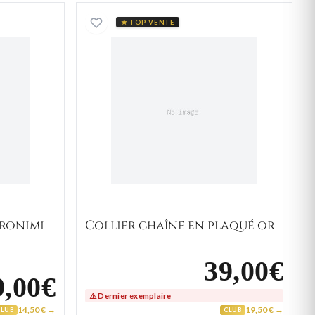
Plaqué Or Geronimi
Collier chaîne en plaqué or
★ TOP VENTE
eronimi
Collier chaîne en plaqué or
39,00€
9,00€
⚠️ Dernier exemplaire
14,50 € →
19,50 € →
CLUB
CLUB