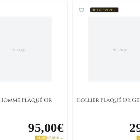
Collier Homme Plaqué Or figaro
Collier 
★ TOP VENTE
 Homme Plaqué Or
Collier Plaqué Or G
95,00€
2
47,50 € →
CLUB