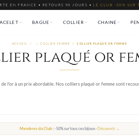
RTE EN FRANCE • RETOURS 90 JOURS •
LE CLUB -50% SUR 
ACELET
BAGUE
COLLIER
CHAINE
PE
ACCUEIL
/
/
COLLIER FEMME
/
COLLIER PLAQUÉ OR FEMME
lier plaqué or f
Membres du Club
: -50% sur tous ces bijoux ·
Découvrir →