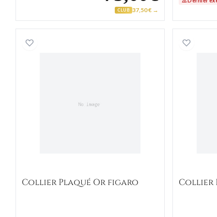
⚠️ Dernier ex
37,50 € →
CLUB
Collier Plaqué Or figaro
Collier Plaqué Or figaro
Collier