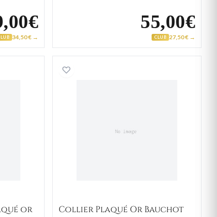
9,00€
55,00€
34,50 € →
27,50 € →
CLUB
CLUB
haîne en plaqué or
Collier Plaqué Or Bauchot
aqué or
Collier Plaqué Or Bauchot