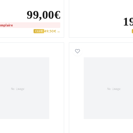
99,00€
1
emplaire
49,50 € →
CLUB
Collier Plaqué Or figaro
Collier P