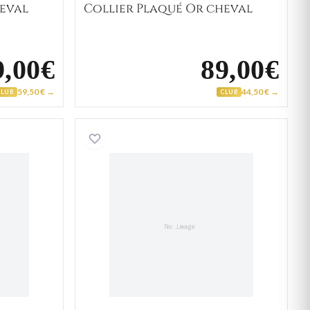
heval
Collier Plaqué Or cheval
9,00€
89,00€
59,50 € →
44,50 € →
CLUB
CLUB
laqué Or figaro
Collier Plaqué Or Croix Ch