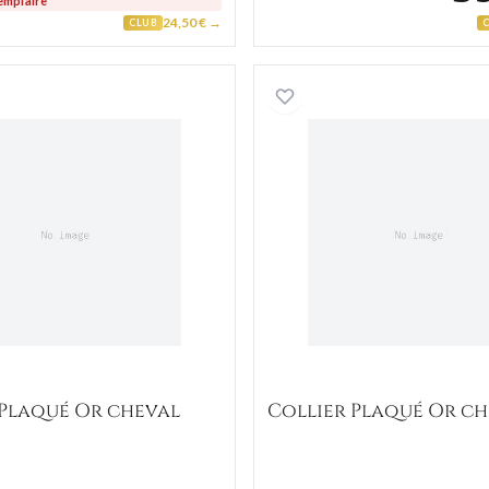
emplaire
24,50 € →
CLUB
Collier Plaqué Or cheval
Collier P
 Plaqué Or cheval
Collier Plaqué Or c