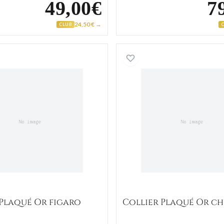
49,00€
7
24,50 € →
CLUB
Collier Plaqué Or figaro
Collier P
 Plaqué Or figaro
Collier Plaqué Or c