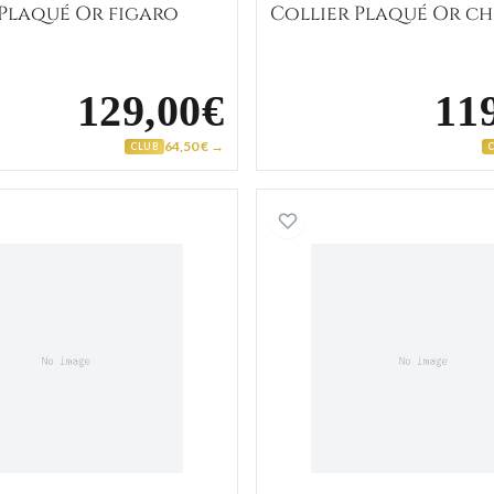
 Plaqué Or figaro
Collier Plaqué Or c
129,00€
11
64,50 € →
CLUB
Collier Plaqué Or figaro
Collier P