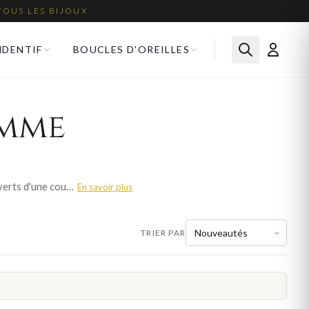
TOUS LES BIJOUX
NDENTIF
BOUCLES D'OREILLES
emme
Le plaqué or offre le prestige de l'or à un prix abordable. Nos colliers plaqué or femme sont recouverts d'une couche d'or véritable pour un rendu luxueux et une belle durabilité. Parcourez plus de 587 modèles pour femme et trouvez votre bijou idéal. Livraison offerte en France métropolitaine.
En savoir plus
TRIER PAR