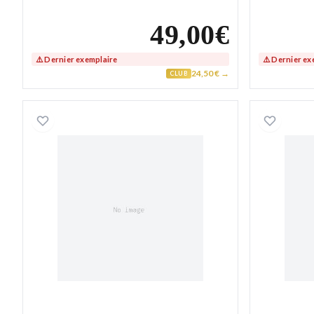
49,00€
⚠️ Dernier exemplaire
⚠️ Dernier ex
24,50 € →
CLUB
Collier Plaqué Or Ajnadi