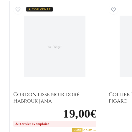
Cordon lisse noir doré Habrouk Jana
★ TOP VENTE
Cordon lisse noir doré
Collier
Habrouk Jana
figaro
19,00€
⚠️ Dernier exemplaire
9,50 € →
CLUB