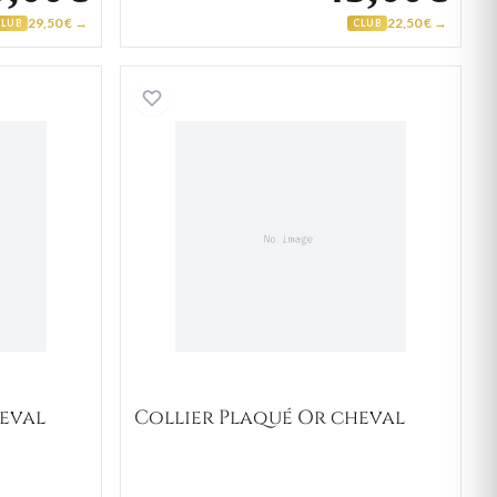
29,50 € →
22,50 € →
CLUB
CLUB
laqué Or cheval
Collier Plaqué Or cheval
heval
Collier Plaqué Or cheval