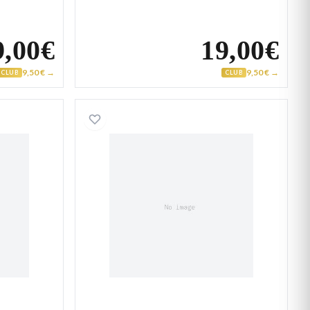
9,00€
19,00€
9,50 € →
9,50 € →
CLUB
CLUB
laqué Or cheval
Collier Plaqué Or cheval