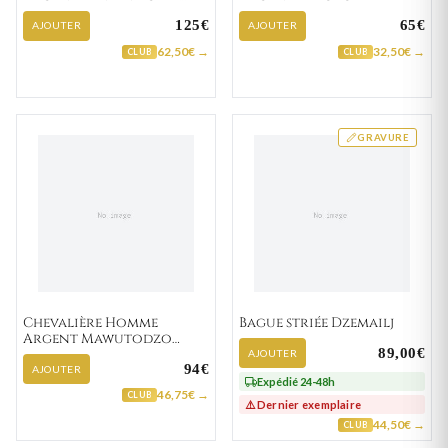
Noir
125€
65€
AJOUTER
AJOUTER
62,50€ →
32,50€ →
CLUB
CLUB
GRAVURE
Chevalière Homme
Bague striée Dzemailj
Argent Mawutodzo
89,00€
Lapidé Brossé
AJOUTER
94€
AJOUTER
Expédié 24-48h
46,75€ →
CLUB
⚠️ Dernier exemplaire
44,50€ →
CLUB