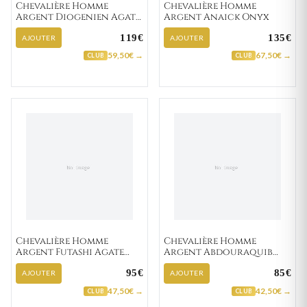
Chevalière Homme
Chevalière Homme
Argent Diogenien Agate
Argent Anaick Onyx
Noir
119€
135€
AJOUTER
AJOUTER
59,50€ →
67,50€ →
CLUB
CLUB
Chevalière Homme
Chevalière Homme
Argent Futashi Agate
Argent Abdouraquib
Noir
Agate Noir
95€
85€
AJOUTER
AJOUTER
47,50€ →
42,50€ →
CLUB
CLUB