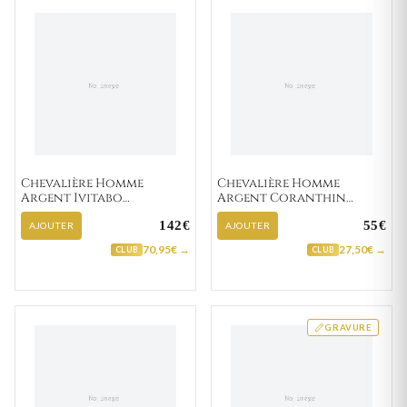
Chevalière Homme
Chevalière Homme
Argent Ivitabo
Argent Coranthin
Zirconium
Lapidé Brossé
142€
55€
AJOUTER
AJOUTER
70,95€ →
27,50€ →
CLUB
CLUB
GRAVURE