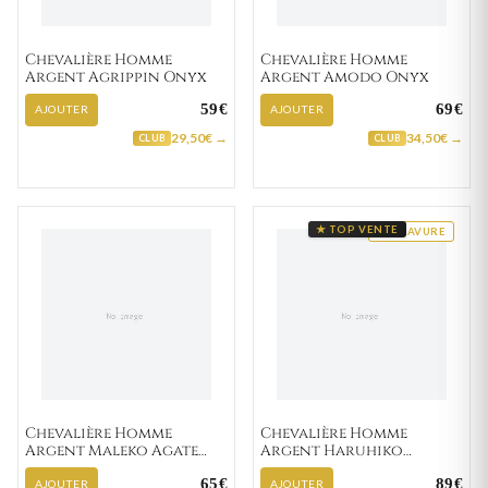
Chevalière Homme
Chevalière Homme
Argent Agrippin Onyx
Argent Amodo Onyx
59€
69€
AJOUTER
AJOUTER
29,50€ →
34,50€ →
CLUB
CLUB
★ TOP VENTE
GRAVURE
Chevalière Homme
Chevalière Homme
Argent Maleko Agate
Argent Haruhiko
Noir
Zirconium
65€
89€
AJOUTER
AJOUTER