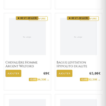
★ BEST-SELLER
★ BEST-SELLER
GRAVURE
GRAVURE
Chevalière Homme
Bague levitation
Argent Wiltord
Hypolito dualite
69€
65,00€
AJOUTER
AJOUTER
34,50€ →
32,50€ →
CLUB
CLUB