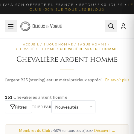
LIVRAISON OFFERTE EN FRANCE • RETOURS 90 JOURS •
LE
CLUB -50% SUR TOUS LES BIJOUX
ACCUEIL
/
BIJOUX HOMME
/
BAGUE HOMME
/
CHEVALIÈRE HOMME
/
CHEVALIÈRE ARGENT HOMME
Chevalière argent homme
L'argent 925 (sterling) est un métal précieux apprécié pour son éclat blanc et sa polyvalence. Nos chevalières en argent homme allient élégance classique et modernité, à des prix accessibles. Parcourez plus de 78 modèles pour homme et trouvez votre bijou idéal. Livraison offerte en France métropolitaine.
En savoir plus
151
Chevalières argent homme
Filtres
TRIER PAR
Membres du Club
: -50% sur tous ces bijoux ·
Découvrir →