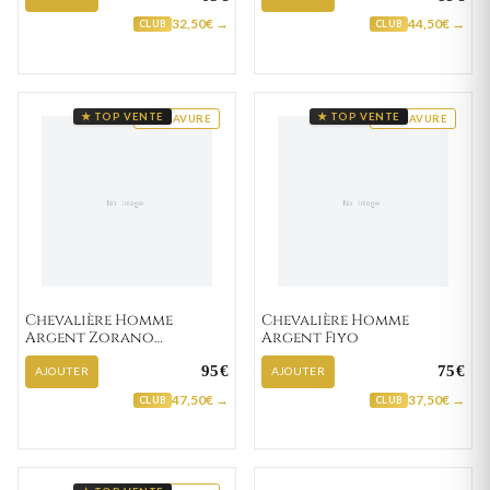
32,50€ →
44,50€ →
CLUB
CLUB
★ TOP VENTE
★ TOP VENTE
GRAVURE
GRAVURE
Chevalière Homme
Chevalière Homme
Argent Zorano
Argent Fiyo
Zirconium
95€
75€
AJOUTER
AJOUTER
47,50€ →
37,50€ →
CLUB
CLUB