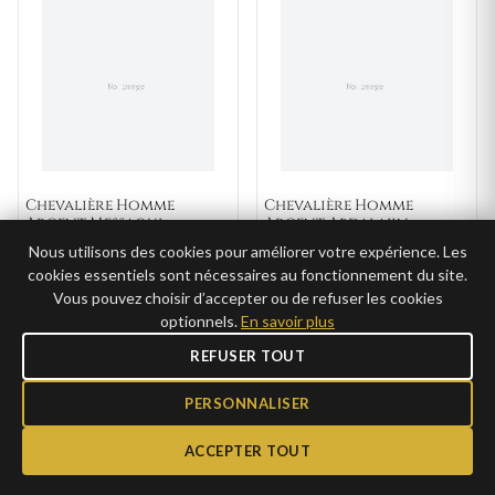
Chevalière Homme
Chevalière Homme
Argent Messaoul
Argent Abdalajin
Nous utilisons des cookies pour améliorer votre expérience. Les
79€
116€
AJOUTER
AJOUTER
cookies essentiels sont nécessaires au fonctionnement du site.
39,50€ →
57,75€ →
CLUB
CLUB
Vous pouvez choisir d’accepter ou de refuser les cookies
optionnels.
En savoir plus
REFUSER TOUT
PERSONNALISER
ACCEPTER TOUT