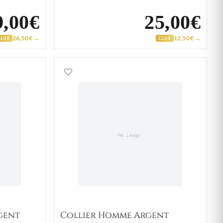
9,00€
25,00€
24,50 € →
12,50 € →
CLUB
CLUB
haîne en argent
Collier Homme Argent figa
gent
Collier Homme Argent