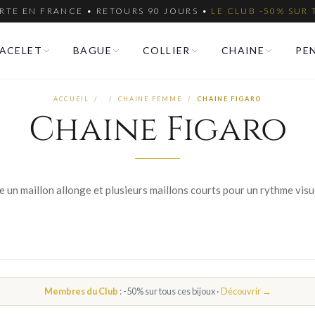
RTE EN FRANCE • RETOURS 90 JOURS •
LE CLUB -50% SUR 
ACELET
BAGUE
COLLIER
CHAINE
PE
ACCUEIL
/
/
CHAINE FEMME
/
CHAINE FIGARO
Chaine Figaro
Membres du Club
: -50% sur tous ces bijoux ·
Découvrir →