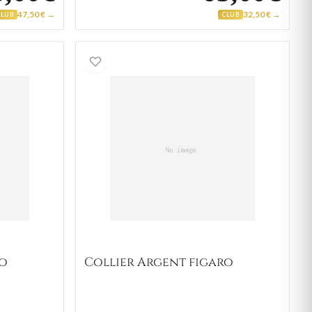
47,50 € →
32,50 € →
CLUB
CLUB
rgent figaro
Collier Argent figaro
ro
Collier Argent figaro