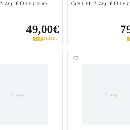
 Plaqué Or figaro
Collier Plaqué Or fi
49,00€
7
24,50 € →
CLUB
Collier Homme Or figaro
Collier 