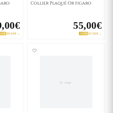
garo
Collier Plaqué Or figaro
9,00€
55,00€
39,50 € →
27,50 € →
CLUB
CLUB
Homme Or figaro
Collier Homme Or figaro