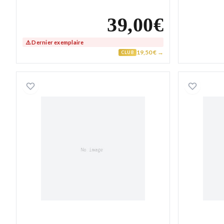
39,00€
⚠️ Dernier exemplaire
19,50 € →
CLUB
Collier Homme Argent figaro