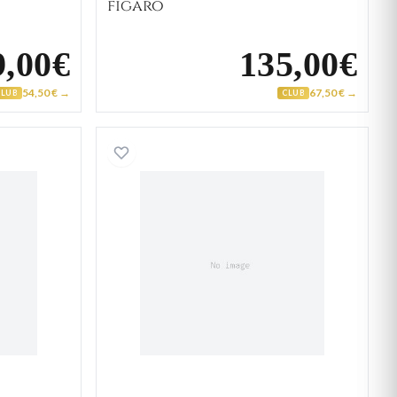
figaro
9,00€
135,00€
54,50 € →
67,50 € →
CLUB
CLUB
laqué Or figaro
Collier Plaqué Or figaro