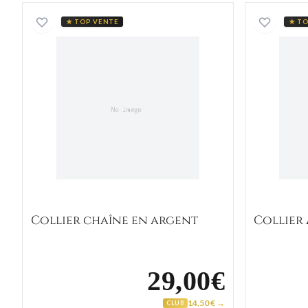
Collier chaîne en argent
★ TOP VENTE
★ TO
Collier chaîne en argent
Collier
29,00€
14,50 € →
CLUB