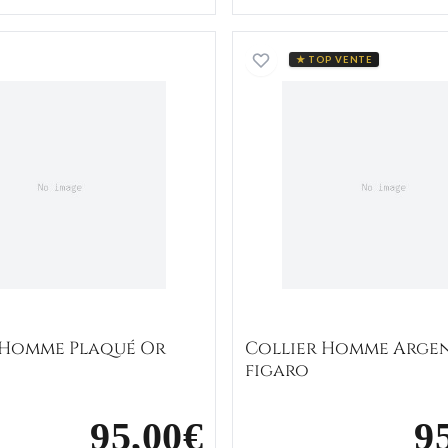
Collier Homme Plaqué Or figaro
Collier 
★ TOP VENTE
 Homme Plaqué Or
Collier Homme Arge
figaro
95,00€
9