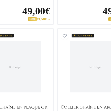
49,00€
4
24,50 € →
CLUB
Collier chaîne en plaqué or
Collier c
P VENTE
★ TOP VENTE
 chaîne en plaqué or
Collier chaîne en ar