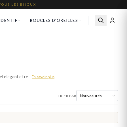
TOUS LES BIJOUX
NDENTIF
BOUCLES D'OREILLES
La chaine maille figaro alterne un maillon allonge et plusieurs maillons courts pour un rythme visuel elegant et reconnaissable. Bijoux en Vogue la propose en or jaune, or blanc, argent 925 et plaque or, dans des largeurs fines a moyennes. Ce classique italien de la joaillerie apporte du caractere au decollete. Fabrication francaise soignee, livraison offerte en France.
En savoir plus
TRIER PAR