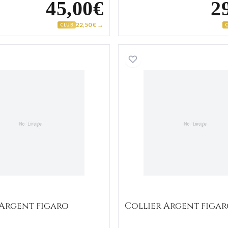
45,00€
2
22,50 € →
CLUB
Collier Argent figaro
Collier A
 Argent figaro
Collier Argent figa