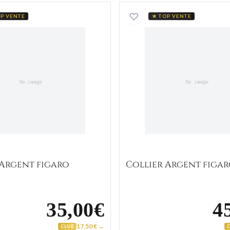
Collier Argent figaro
Collier A
P VENTE
★ TOP VENTE
 Argent figaro
Collier Argent figa
35,00€
4
17,50 € →
CLUB