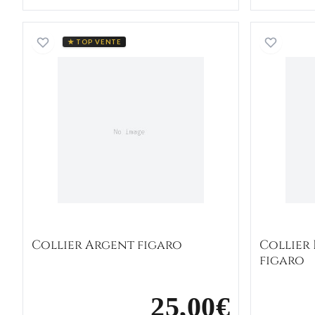
Collier Argent figaro
★ TOP VENTE
Collier Argent figaro
Collier
figaro
25,00€