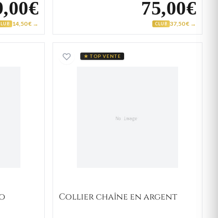
9,00€
75,00€
14,50 € →
37,50 € →
CLUB
CLUB
rgent figaro
Collier chaîne en argent
★ TOP VENTE
ro
Collier chaîne en argent