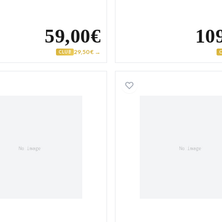
59,00€
10
29,50 € →
CLUB
Collier Plaqué Or figaro
Collier P