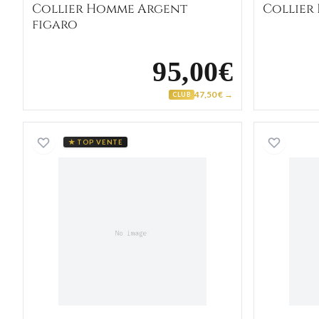
Collier Homme Argent
Collier
figaro
95,00€
47,50 € →
CLUB
Collier chaîne en plaqué or
★ TOP VENTE