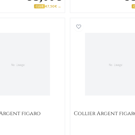
47,50 € →
CLUB
Collier Argent figaro
Collier A
 Argent figaro
Collier Argent figa