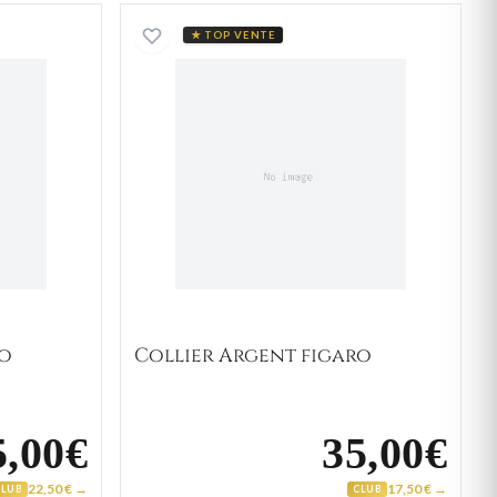
rgent figaro
Collier Argent figaro
★ TOP VENTE
ro
Collier Argent figaro
5,00€
35,00€
22,50 € →
17,50 € →
CLUB
CLUB