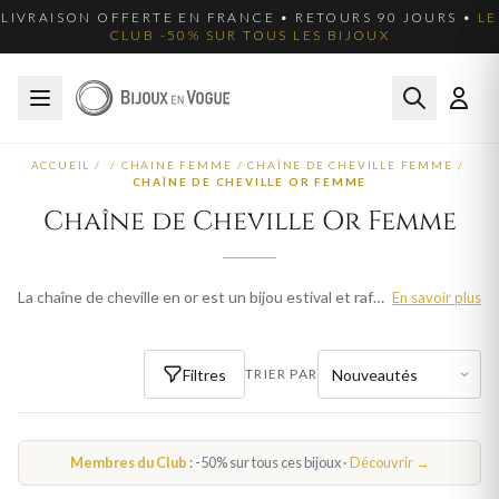
LIVRAISON OFFERTE EN FRANCE • RETOURS 90 JOURS •
LE
CLUB -50% SUR TOUS LES BIJOUX
ACCUEIL
/
/
CHAINE FEMME
/
CHAÎNE DE CHEVILLE FEMME
/
CHAÎNE DE CHEVILLE OR FEMME
Chaîne de Cheville Or Femme
La chaîne de cheville en or est un bijou estival et raffiné. Nos modèles en or jaune et or blanc subliment la cheville avec élégance. Livraison offerte en France.
En savoir plus
Filtres
TRIER PAR
Membres du Club
: -50% sur tous ces bijoux ·
Découvrir →