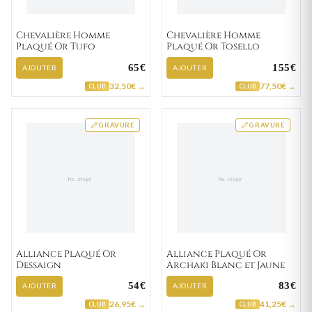
Chevalière Homme
Chevalière Homme
Plaqué Or Tufo
Plaqué Or Tosello
65€
155€
AJOUTER
AJOUTER
32,50€ →
77,50€ →
CLUB
CLUB
GRAVURE
GRAVURE
Alliance Plaqué Or
Alliance Plaqué Or
Dessaign
Archaki Blanc et Jaune
54€
83€
AJOUTER
AJOUTER
26,95€ →
41,25€ →
CLUB
CLUB