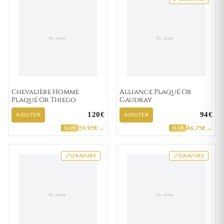
Chevalière Homme
Alliance Plaqué Or
Plaqué Or Thiego
Gaudray
120€
94€
AJOUTER
AJOUTER
59,95€ →
46,75€ →
CLUB
CLUB
GRAVURE
GRAVURE