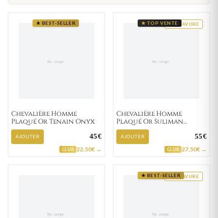
★ BEST-SELLER
★ TOP VENTE
GRAVURE
Chevalière Homme
Chevalière Homme
Plaqué Or Tenain Onyx
Plaqué Or Suliman
Zirconium
45€
55€
AJOUTER
AJOUTER
22,50€ →
27,50€ →
CLUB
CLUB
★ BEST-SELLER
GRAVURE