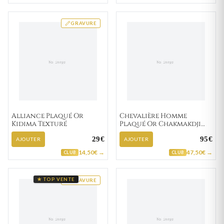
GRAVURE
Alliance Plaqué Or
Chevalière Homme
Kidima Texturé
Plaqué Or Chakmakdji
Onyx
29€
95€
AJOUTER
AJOUTER
14,50€ →
47,50€ →
CLUB
CLUB
★ TOP VENTE
GRAVURE