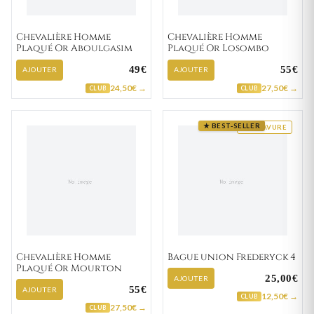
Chevalière Homme
Chevalière Homme
Plaqué Or Aboulgasim
Plaqué Or Losombo
49€
55€
AJOUTER
AJOUTER
24,50€ →
27,50€ →
CLUB
CLUB
★ BEST-SELLER
GRAVURE
Chevalière Homme
Bague union Frederyck 4
Plaqué Or Mourton
25,00€
AJOUTER
55€
AJOUTER
12,50€ →
CLUB
27,50€ →
CLUB