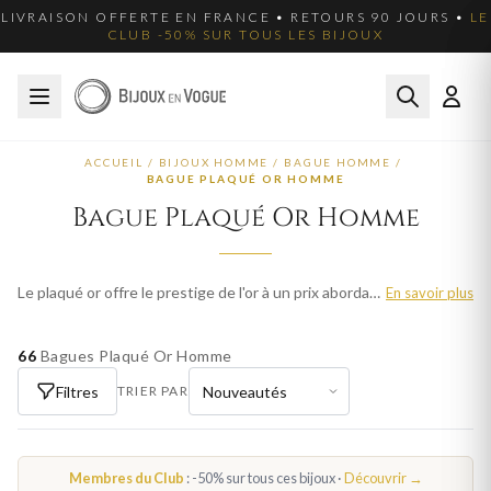
LIVRAISON OFFERTE EN FRANCE • RETOURS 90 JOURS •
LE
CLUB -50% SUR TOUS LES BIJOUX
ACCUEIL
/
BIJOUX HOMME
/
BAGUE HOMME
/
BAGUE PLAQUÉ OR HOMME
Bague Plaqué Or Homme
Le plaqué or offre le prestige de l'or à un prix abordable. Nos bagues plaqué or homme incluent chevalières, alliances et bagues fantaisie. Plus de 39 modèles. Livraison offerte en France métropolitaine.
En savoir plus
66
Bagues Plaqué Or Homme
Filtres
TRIER PAR
Membres du Club
: -50% sur tous ces bijoux ·
Découvrir →