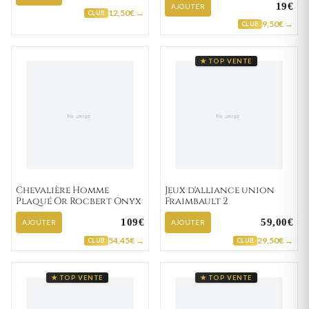
19€
AJOUTER
12,50€ →
CLUB
9,50€ →
CLUB
★ TOP VENTE
Chevalière Homme
Jeux d'alliance union
Plaqué Or Rocbert Onyx
Fraimbault 2
109€
59,00€
AJOUTER
AJOUTER
54,45€ →
29,50€ →
CLUB
CLUB
★ TOP VENTE
★ TOP VENTE