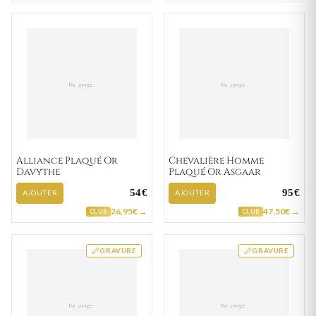
Alliance Plaqué Or
Chevalière Homme
Davythe
Plaqué Or Asgaar
54€
95€
AJOUTER
AJOUTER
26,95€ →
47,50€ →
CLUB
CLUB
GRAVURE
GRAVURE