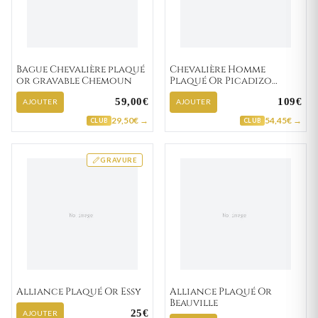
Bague Chevalière plaqué
Chevalière Homme
or gravable Chemoun
Plaqué Or Picadizo
Onyx
59,00€
109€
AJOUTER
AJOUTER
29,50€ →
54,45€ →
CLUB
CLUB
GRAVURE
Alliance Plaqué Or Essy
Alliance Plaqué Or
Beauville
25€
AJOUTER