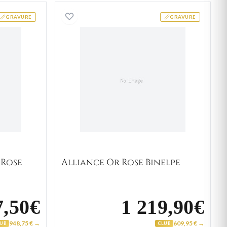
 Or Blanc et Rose Carbonel Diamant
Alliance Or Rose Binelpe
GRAVURE
GRAVURE
 Rose
Alliance Or Rose Binelpe
7,50€
1 219,90€
948,75 € →
609,95 € →
LUB
CLUB