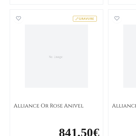
Alliance Or Rose Anivel
GRAVURE
Alliance Or Rose Anivel
Allianc
841,50€