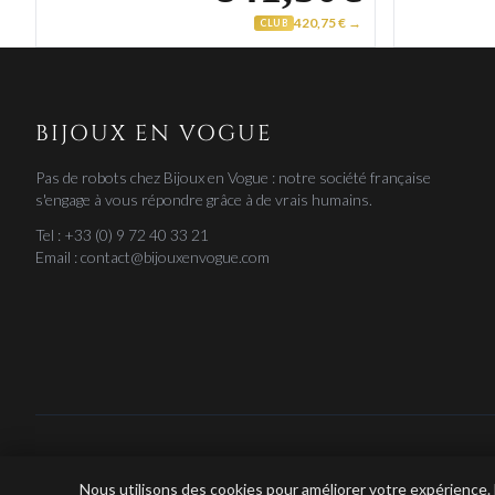
420,75 € →
CLUB
BIJOUX EN VOGUE
Pas de robots chez Bijoux en Vogue : notre société française
s'engage à vous répondre grâce à de vrais humains.
Tel : +33 (0) 9 72 40 33 21
Email : contact@bijouxenvogue.com
Nous utilisons des cookies pour améliorer votre expérience.