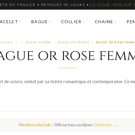
RTE EN FRANCE • RETOURS 90 JOURS •
LE CLUB -50% SUR 
ACELET
BAGUE
COLLIER
CHAINE
PE
ACCUEIL
/
/
BAGUE FEMME
/
BAGUE OR FEMME
/
BAGUE OR ROSE FEMM
ague or rose fem
Membres du Club
: -50% sur tous ces bijoux ·
Découvrir →