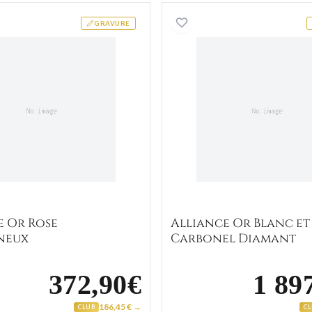
Alliance Or Rose Chavagneux
Alliance
GRAVURE
e Or Rose
Alliance Or Blanc et
neux
Carbonel Diamant
372,90€
1 89
186,45 € →
CLUB
C