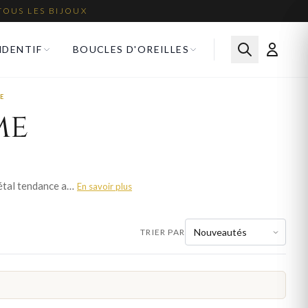
TOUS LES BIJOUX
NDENTIF
BOUCLES D'OREILLES
E
me
L'or rose, mélange subtil d'or et de cuivre, séduit par sa teinte romantique et contemporaine. Ce métal tendance apporte une touche de douceur et de féminité à chaque bijou. Nos bagues en or rose femme sont travaillés avec le savoir-faire de la joaillerie française. Découvrez plus de 459 modèles et trouvez le bijou qui correspond à votre style. Livraison offerte en France métropolitaine.
En savoir plus
TRIER PAR