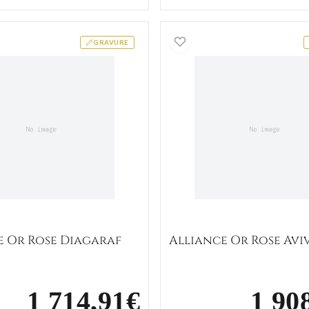
Alliance Or Rose Diagaraf
Alliance 
GRAVURE
e Or Rose Diagaraf
Alliance Or Rose Avi
1 714,91€
1 90