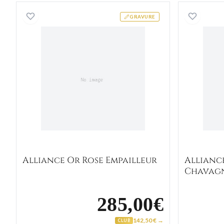
Alliance Or Rose Empailleur
GRAVURE
Alliance Or Rose Empailleur
Allianc
Chavag
285,00€
142,50 € →
CLUB