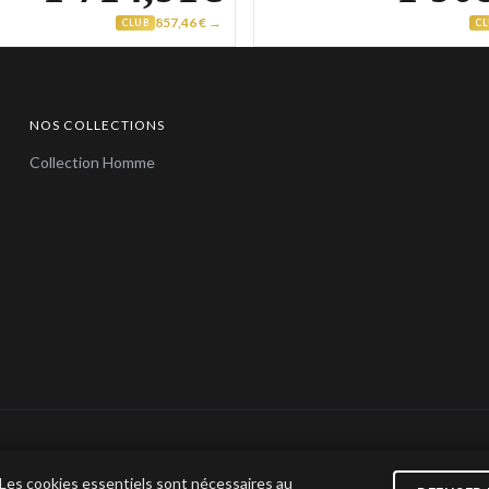
857,46 € →
CLUB
C
NOS COLLECTIONS
Collection Homme
© 2026 Bijoux en Vogue. Tous droits réservés.
 Les cookies essentiels sont nécessaires au