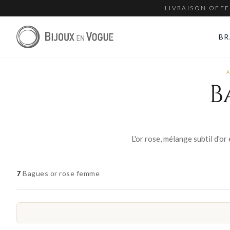
LIVRAISON OFFE
BR
B
7
Bagues or rose femme