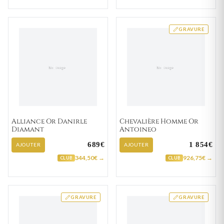
GRAVURE
Alliance Or Danirle
Chevalière Homme Or
Diamant
Antoineo
689€
1 854€
AJOUTER
AJOUTER
344,50€ →
926,75€ →
CLUB
CLUB
GRAVURE
GRAVURE