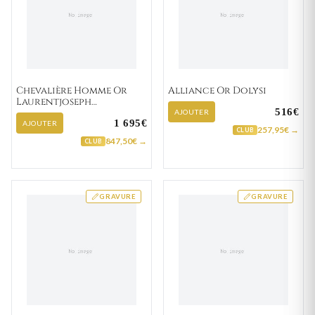
Chevalière Homme Or
Alliance Or Dolysi
Laurentjoseph
516€
Zirconium
AJOUTER
1 695€
AJOUTER
257,95€ →
CLUB
847,50€ →
CLUB
GRAVURE
GRAVURE