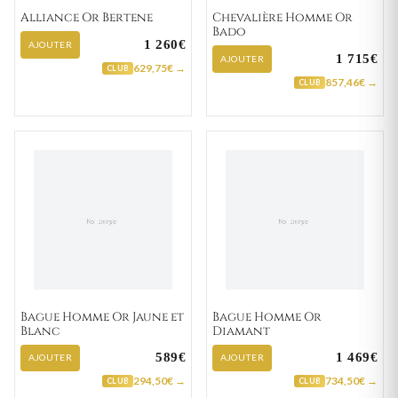
Alliance Or Bertene
Chevalière Homme Or
Bado
1 260€
AJOUTER
1 715€
AJOUTER
629,75€ →
CLUB
857,46€ →
CLUB
Bague Homme Or Jaune et
Bague Homme Or
Blanc
Diamant
589€
1 469€
AJOUTER
AJOUTER
294,50€ →
734,50€ →
CLUB
CLUB