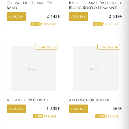
Chevalière Homme Or
Bague Homme Or Jaune et
Bard
Blanc Roselo Diamant
2 445€
2 519€
AJOUTER
AJOUTER
1 222,50€ →
1 259,50€ →
CLUB
CLUB
GRAVURE
GRAVURE
Alliance Or Gabeau
Alliance Or Adelhi
1 539€
468€
AJOUTER
AJOUTER
769,50€ →
233,75€ →
CLUB
CLUB