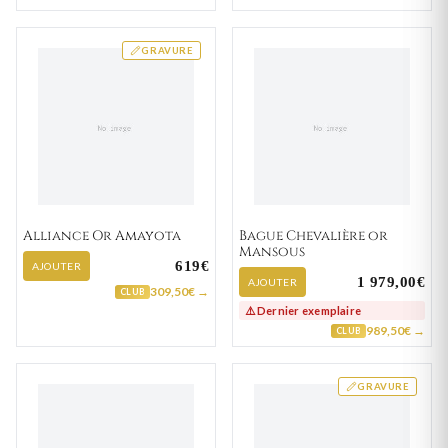
GRAVURE
Alliance Or Amayota
Bague Chevalière or
Mansous
619€
AJOUTER
1 979,00€
AJOUTER
309,50€ →
CLUB
⚠️ Dernier exemplaire
989,50€ →
CLUB
GRAVURE