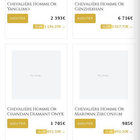
Chevalière Homme Or
Chevalière Homme Or
Yanglimo
Genzhekhan
2 393€
6 716€
AJOUTER
AJOUTER
1 196,25€ →
3 357,75€ →
CLUB
CLUB
Chevalière Homme Or
Chevalière Homme Or
Chandan Diamant Onyx
Mariwan Zirconium
1 705€
985€
AJOUTER
AJOUTER
852,50€ →
492,50€ →
CLUB
CLUB