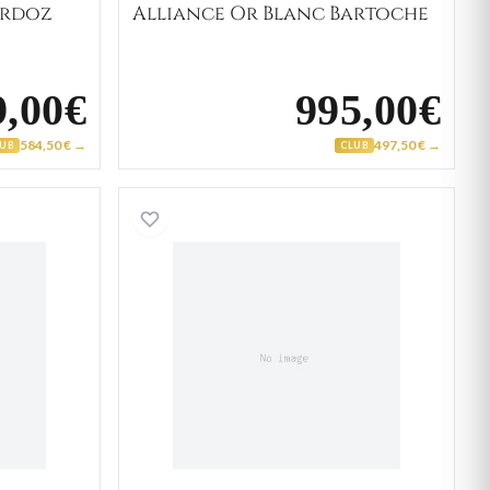
ardoz
Alliance Or Blanc Bartoche
9,00€
995,00€
584,50 € →
497,50 € →
LUB
CLUB
mme Or Jaune et Blanc
Chevalière Homme Or Jaun