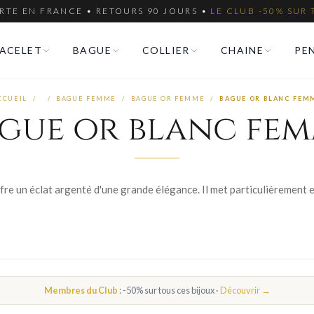
RTE EN FRANCE • RETOURS 90 JOURS •
LE CLUB -50% SUR 
ACELET
BAGUE
COLLIER
CHAINE
PE
CCUEIL
/
/
BAGUE FEMME
/
BAGUE OR FEMME
/
BAGUE OR BLANC FEM
gue or blanc fe
Membres du Club
: -50% sur tous ces bijoux ·
Découvrir →