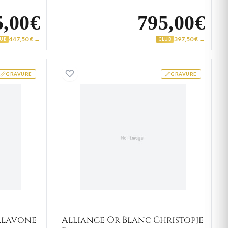
5,00€
795,00€
447,50 € →
397,50 € →
LUB
CLUB
 Or Blanc Dalavone Diamant
Alliance Or Blanc Christop
GRAVURE
GRAVURE
alavone
Alliance Or Blanc Christopje