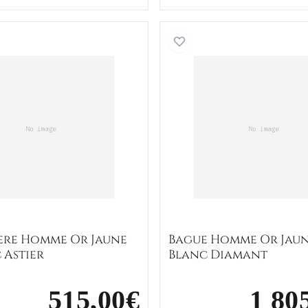
son Zirconium
Chevalière Homme Or Jaune et Blanc Astier
Bague Ho
ère Homme Or Jaune
Bague Homme Or Jaun
 Astier
Blanc Diamant
515,00€
1 80