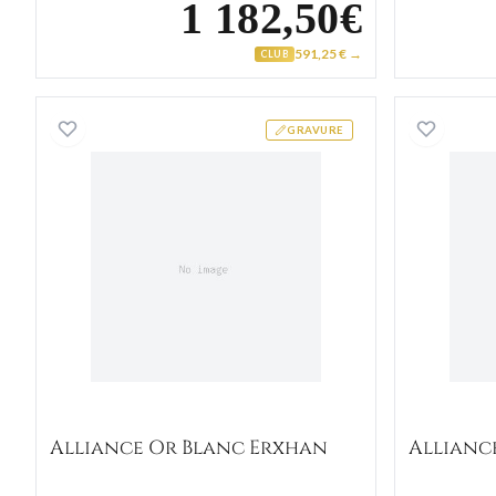
1 182,50€
591,25 € →
CLUB
Alliance Or Blanc Erxhan
GRAVURE
Alliance Or Blanc Erxhan
Allianc