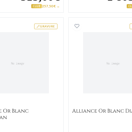
257,50 € →
CLUB
C
Alliance Or Blanc Chanchan
Alliance 
GRAVURE
e Or Blanc
Alliance Or Blanc Di
an