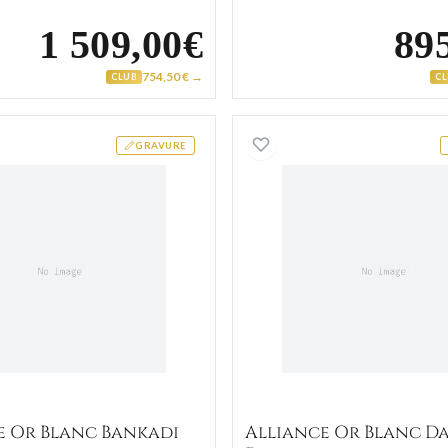
1 509,00€
89
754,50 € →
CLUB
C
Alliance Or Blanc Bankadi Diamant
Alliance
GRAVURE
e Or Blanc Bankadi
Alliance Or Blanc D