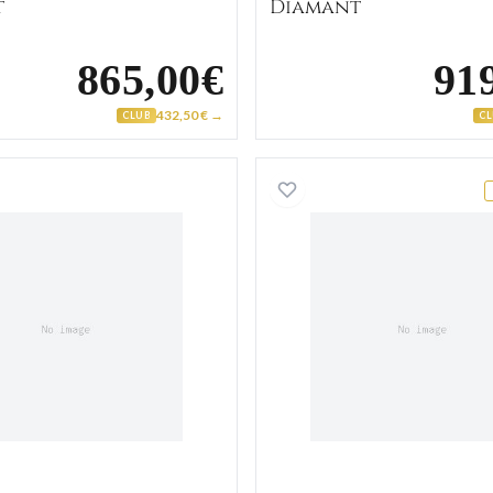
t
Diamant
865,00€
91
432,50 € →
CLUB
C
t
Alliance Or Blanc Constand Diamant
Alliance