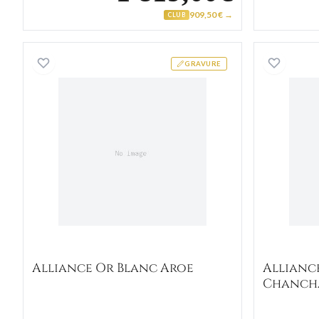
909,50 € →
CLUB
Alliance Or Blanc Aroe
GRAVURE
Alliance Or Blanc Aroe
Allianc
Chanch