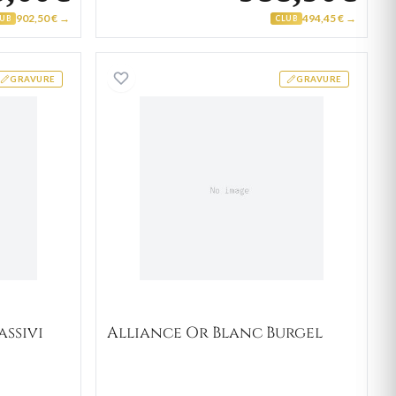
902,50 € →
494,45 € →
LUB
CLUB
Or Blanc Diassivi
Alliance Or Blanc Burgel
GRAVURE
GRAVURE
assivi
Alliance Or Blanc Burgel