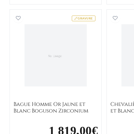
Bague Homme Or Jaune et Blanc Bogu
GRAVURE
Bague Homme Or Jaune et
Chevali
Blanc Boguson Zirconium
et Blanc
1 819,00€