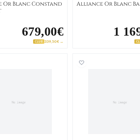
e Or Blanc Constand
Alliance Or Blanc B
t
679,00€
1 16
339,50 € →
CLUB
C
Bague Homme Or Jaune et Blanc
Bague Ho