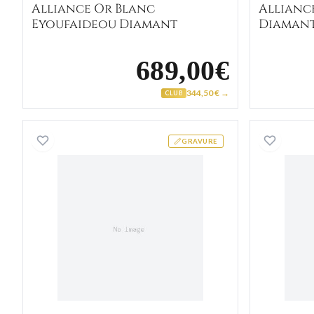
Alliance Or Blanc
Allianc
Eyoufaideou Diamant
Diaman
689,00€
344,50 € →
CLUB
Alliance Or Blanc Cazenove
GRAVURE