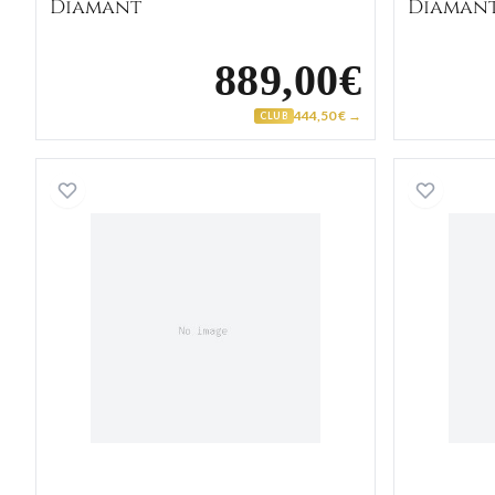
Diamant
Diaman
889,00€
444,50 € →
CLUB
Alliance Or Blanc Eyoufaideou Diaman