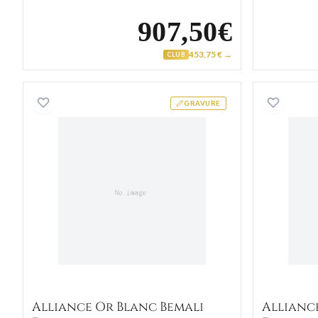
907,50€
453,75 € →
CLUB
Alliance Or Blanc Bemali Diamant
GRAVURE
Alliance Or Blanc Bemali
Allianc