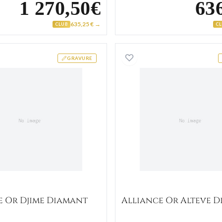
1 270,50€
63
635,25 € →
CLUB
C
Alliance Or Djime Diamant
Alliance
GRAVURE
e Or Djime Diamant
Alliance Or Alteve 