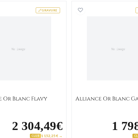
lo Diamant
Alliance Or Blanc Flavy
Alliance
GRAVURE
e Or Blanc Flavy
Alliance Or Blanc G
2 304,49€
1 79
1 152,25 € →
CLUB
C