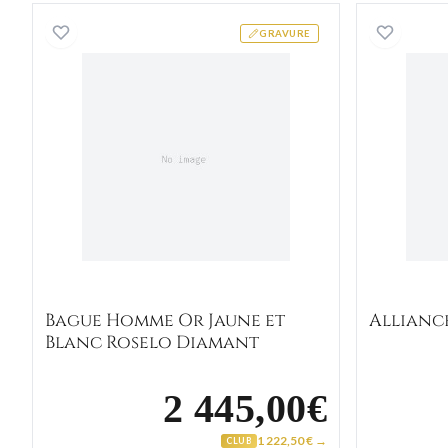
Bague Homme Or Jaune et Blanc Rose
GRAVURE
Bague Homme Or Jaune et
Allianc
Blanc Roselo Diamant
2 445,00€
1 222,50 € →
CLUB