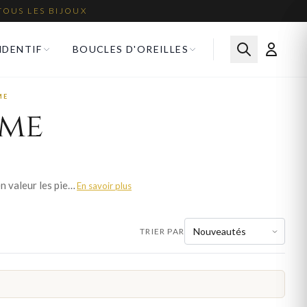
TOUS LES BIJOUX
NDENTIF
BOUCLES D'OREILLES
ME
mme
L'or blanc, allié au rhodium, offre un éclat argenté d'une grande élégance. Il met particulièrement en valeur les pierres précieuses et confère un style moderne et raffiné. Nos bagues en or blanc femme sont travaillés avec le savoir-faire de la joaillerie française. Découvrez plus de 2788 modèles et trouvez le bijou qui correspond à votre style. Livraison offerte en France métropolitaine.
En savoir plus
TRIER PAR