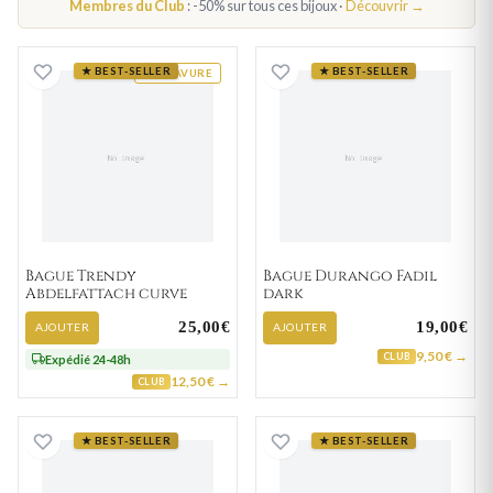
Membres du Club
: -50% sur tous ces bijoux ·
Découvrir →
Bague Trendy Abdelfattach curve
Bague Durango F
★ BEST-SELLER
★ BEST-SELLER
GRAVURE
Bague Trendy
Bague Durango Fadil
Abdelfattach curve
dark
25,00€
19,00€
AJOUTER
AJOUTER
9,50 € →
CLUB
Expédié 24-48h
12,50 € →
CLUB
Bague Royale Vosahlo bleuté
Bague Enigma Am
★ BEST-SELLER
★ BEST-SELLER