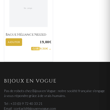
Bague Héliance Neized
19,00€
AJOUTER
9,50 € →
CLUB
BIJOUX EN VOGUE
Pas de robots chez Bijoux en Vogue : notre société française s'engage
à vous répondre grâce à de vrais humains.
Tel : +33 (0) 9 72 40 33 21
Email : contact@bijouxenvogue.com