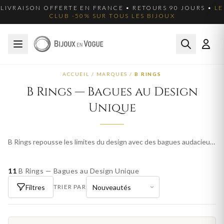
LIVRAISON OFFERTE EN FRANCE • RETOURS 90 JOURS •
LE
CLUB -50% SUR TOUS LES BIJOUX
ACCUEIL
/
MARQUES
/
B RINGS
B Rings — Bagues au Design
Unique
Notre sélection B Rings — Bagues au Design Unique
B Rings repousse les limites du design avec des bagues audacieuses aux formes originales. Chaque création est pensée comme une pièce d'expression personnelle, mêlant matériaux contemporains et savoir-faire artisanal. Des bijoux qui ne passent pas inaperçus, pour femme comme pour homme.
11
B Rings — Bagues au Design Unique
Filtres
TRIER PAR