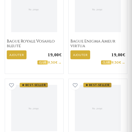
Bague Royale Vosahlo
Bague Enigma Ameur
bleuté
virtua
19,00€
19,00€
AJOUTER
AJOUTER
9,50 € →
9,50 € →
CLUB
CLUB
Bague Etoile Uhaldo constellée
Bague Alpha Ab
★ BEST-SELLER
★ BEST-SELLER