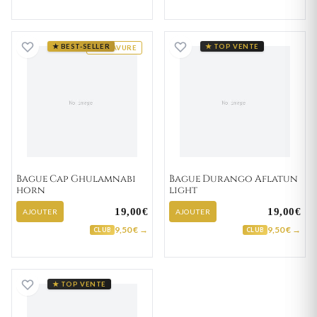
Bague Cap Ghulamnabi horn
Bague Durango Af
★ BEST-SELLER
★ TOP VENTE
GRAVURE
Bague Cap Ghulamnabi
Bague Durango Aflatun
horn
light
19,00€
19,00€
AJOUTER
AJOUTER
9,50 € →
9,50 € →
CLUB
CLUB
Bague Héliance Neized
★ TOP VENTE