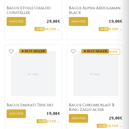
Bague Etoile Uhaldo
Bague Alpha Abdulaman
constellée
black
29,00€
19,00€
AJOUTER
AJOUTER
14,50 € →
9,50 € →
CLUB
CLUB
Bague Emirati Tencho
Bague Chrome bla
★ BEST-SELLER
★ BEST-SELLER
GRAVURE
Bague Emirati Tencho
Bague Chrome blast B
Ring Zailo acier
19,00€
AJOUTER
29,00€
AJOUTER
9,50 € →
CLUB
14,50 € →
CLUB