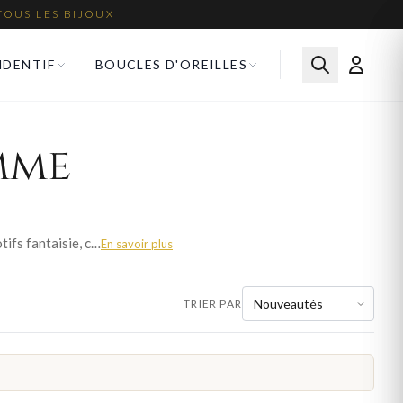
TOUS LES BIJOUX
NDENTIF
BOUCLES D'OREILLES
mme
Le saphir pare nos pendentifs femme d'un bleu royal d'une rare intensité. Solitaires, gouttes ou motifs fantaisie, chaque pendentif saphir est monté en or ou argent 925 avec précision.
En savoir plus
TRIER PAR