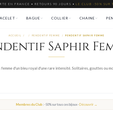
RTE EN FRANCE • RETOURS 90 JOURS •
LE CLUB -50% SUR 
ACELET
BAGUE
COLLIER
CHAINE
PE
ACCUEIL
/
/
PENDENTIF FEMME
/
PENDENTIF SAPHIR FEMME
ndentif Saphir Fe
Membres du Club
: -50% sur tous ces bijoux ·
Découvrir →