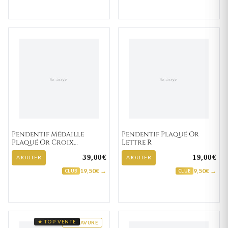
Pendentif Médaille
Pendentif Plaqué Or
Plaqué Or Croix
Lettre R
Chrétienne
39,00€
19,00€
AJOUTER
AJOUTER
19,50€ →
9,50€ →
CLUB
CLUB
★ TOP VENTE
GRAVURE