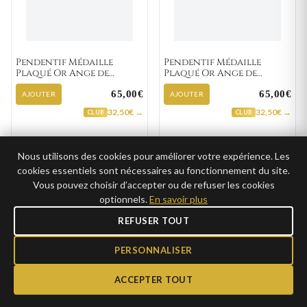
Pendentif Médaille
Pendentif Médaille
Plaqué Or Ange de
Plaqué Or Ange de
Raphaël
Raphaël
65,00€
65,00€
AJOUTER
AJOUTER
32,50€ →
32,50€ →
CLUB
CLUB
Nous utilisons des cookies pour améliorer votre expérience. Les
cookies essentiels sont nécessaires au fonctionnement du site.
GRAVURE
GRAVURE
Vous pouvez choisir d’accepter ou de refuser les cookies
optionnels.
En savoir plus
REFUSER TOUT
PERSONNALISER
ACCEPTER TOUT