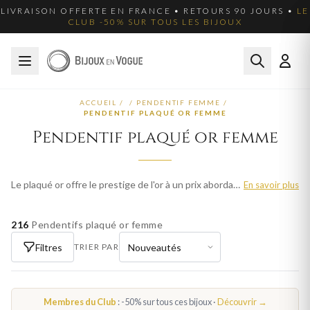
LIVRAISON OFFERTE EN FRANCE • RETOURS 90 JOURS •
LE
CLUB -50% SUR TOUS LES BIJOUX
ACCUEIL
/
/
PENDENTIF FEMME
/
PENDENTIF PLAQUÉ OR FEMME
Pendentif plaqué or femme
Le plaqué or offre le prestige de l'or à un prix abordable. Nos pendentifs plaqué or femme sont recouverts d'une couche d'or véritable pour un rendu luxueux et une belle durabilité. Parcourez plus de 548 modèles pour femme et trouvez votre bijou idéal. Livraison offerte en France métropolitaine.
En savoir plus
216
Pendentifs plaqué or femme
Filtres
TRIER PAR
Membres du Club
: -50% sur tous ces bijoux ·
Découvrir →