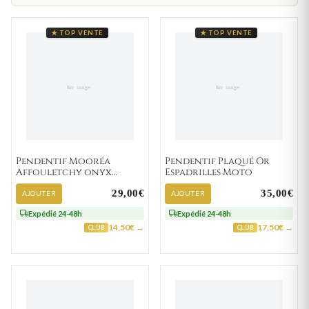
★ TOP VENTE
★ TOP VENTE
Pendentif Mooréa
Pendentif Plaqué Or
Affouletchy onyx
Espadrilles Moto
Ethnique Totem
29,00€
35,00€
AJOUTER
AJOUTER
Expédié 24-48h
Expédié 24-48h
14,50€ →
17,50€ →
CLUB
CLUB