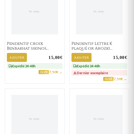
Pendentif croix
Pendentif Lettre K
Benbakhat sikinos
plaqué or Arozki
Religieux
traditionnel
15,00€
15,00€
AJOUTER
AJOUTER
Expédié 24-48h
Expédié 24-48h
7,50€ →
CLUB
⚠️ Dernier exemplaire
7,50€ →
CLUB