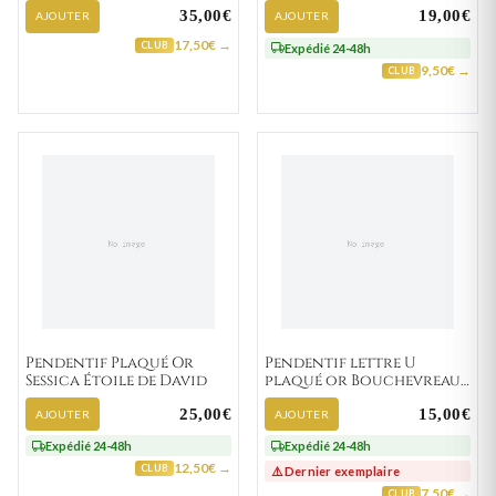
35,00€
19,00€
AJOUTER
AJOUTER
17,50€ →
CLUB
Expédié 24-48h
9,50€ →
CLUB
Pendentif Plaqué Or
Pendentif lettre U
Sessica Étoile de David
plaqué or Bouchevreau
traditionnel
25,00€
15,00€
AJOUTER
AJOUTER
Expédié 24-48h
Expédié 24-48h
12,50€ →
CLUB
⚠️ Dernier exemplaire
7,50€ →
CLUB