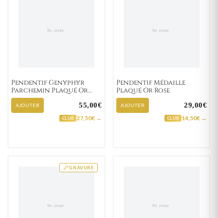
Pendentif Genyphyr
Pendentif Médaille
Parchemin Plaqué Or
Plaqué Or Rose
Ange de Raphaël
55,00€
29,00€
AJOUTER
AJOUTER
27,50€ →
14,50€ →
CLUB
CLUB
GRAVURE