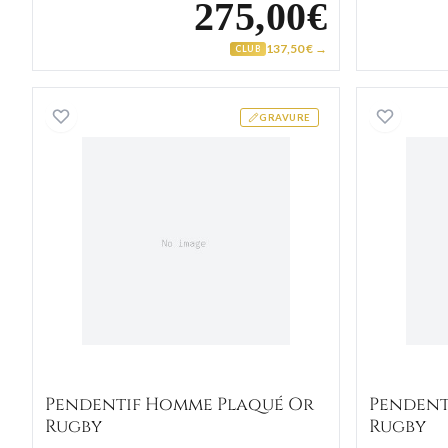
275,00€
137,50 € →
CLUB
Pendentif Homme Plaqué Or Rugby
GRAVURE
Pendentif Homme Plaqué Or
Pendent
Rugby
Rugby