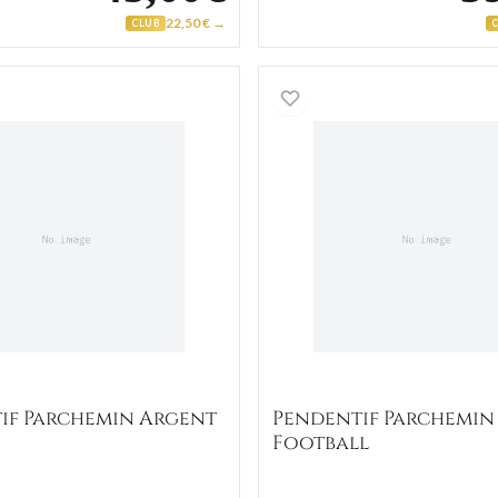
22,50 € →
CLUB
Pendentif Parchemin Argent Rugby
Pendenti
if Parchemin Argent
Pendentif Parchemin
Football