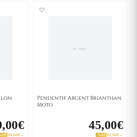
f Argent Ballon Rugby
Pendentif Argent Briantha
llon
Pendentif Argent Brianthan
Moto
9,00€
45,00€
14,50 € →
22,50 € →
CLUB
CLUB