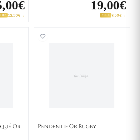
5,00€
19,00€
12,50 € →
9,50 € →
CLUB
CLUB
f Homme Plaqué Or Football
Pendentif Or Rugby
aqué Or
Pendentif Or Rugby