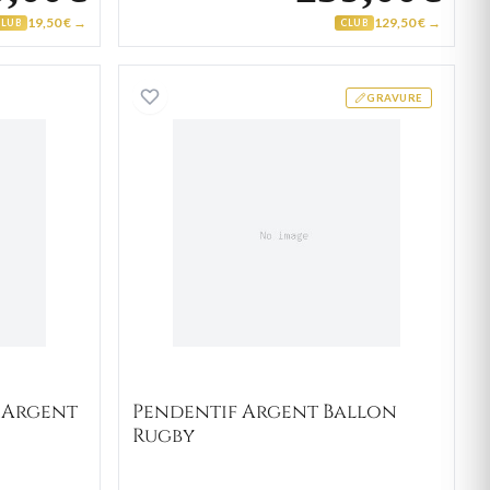
19,50 € →
129,50 € →
CLUB
CLUB
f Parchemin Argent Football
Pendentif Argent Ballon R
GRAVURE
 Argent
Pendentif Argent Ballon
Rugby