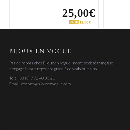
25,00€
12,50 € →
CLUB
BIJOUX EN VOGUE
Pas de robots chez Bijoux en Vogue : notre société française
s'engage à vous répondre grâce à de vrais humains.
Tel : +33 (0) 9 72 40 33 21
Email : contact@bijouxenvogue.com