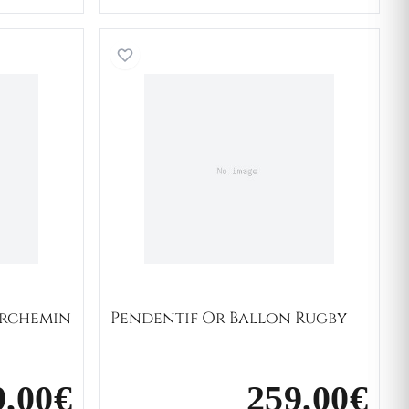
f Achylle Parchemin Argent Moto
Pendentif Or Ballon Rugby
archemin
Pendentif Or Ballon Rugby
9,00€
259,00€