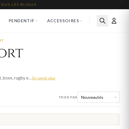
TOUS LES BIJOUX
PENDENTIF
ACCESSOIRES
RT
ort
Le pendentif sport pour homme celebre la passion sportive a travers des motifs representant foot, boxe, rugby et bien d'autres disciplines. Bijoux en Vogue propose ces pendentifs en or, argent 925 et acier, avec des finitions soignees et des details fideles. Ce bijou de caractere affirme les passions de celui qui le porte. Fabrication francaise, livraison offerte et emballage soigne.
En savoir plus
TRIER PAR