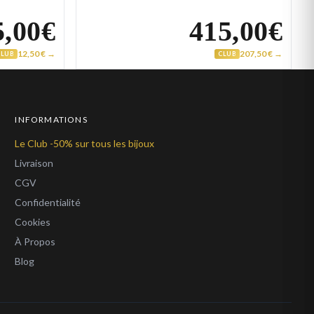
5,00€
415,00€
12,50 € →
207,50 € →
CLUB
CLUB
INFORMATIONS
Le Club -50% sur tous les bijoux
Livraison
CGV
Confidentialité
Cookies
À Propos
Blog