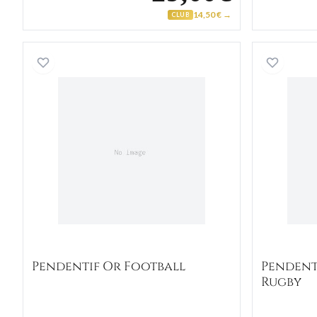
14,50 € →
CLUB
Pendentif Or Football
Pendentif Or Football
Pendent
Rugby