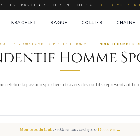
RTE EN FRANCE • RETOURS 90 JOURS •
LE CLUB -50% SUR 
BRACELET
BAGUE
COLLIER
CHAINE
CCUEIL
/
BIJOUX HOMME
/
PENDENTIF HOMME
/
PENDENTIF HOMME SPO
ndentif Homme Sp
Membres du Club
: -50% sur tous ces bijoux ·
Découvrir →