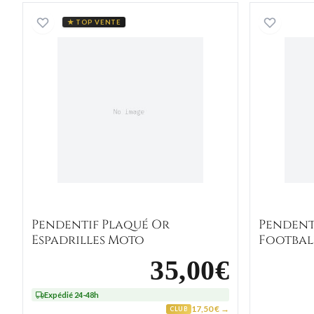
Pendentif Plaqué Or Espadrilles Moto
★ TOP VENTE
Pendentif Plaqué Or
Pendent
Espadrilles Moto
Footbal
35,00€
Expédié 24-48h
17,50 € →
CLUB