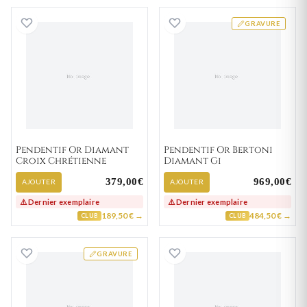
Pendentif Or Diamant Croix Chrétienne
Pendentif Or Ber
GRAVURE
Pendentif Or Diamant
Pendentif Or Bertoni
Croix Chrétienne
Diamant Gi
379,00€
969,00€
AJOUTER
AJOUTER
⚠️ Dernier exemplaire
⚠️ Dernier exemplaire
189,50 € →
484,50 € →
CLUB
CLUB
Pendentif Or Choroque Diamant
Pendentif Or Dia
GRAVURE