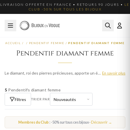
LIVRAISON OFFERTE EN FRANCE • RETOURS 90 JOURS •
LE
CLUB -50% SUR TOUS LES BIJOUX
ACCUEIL
/
/
PENDENTIF FEMME
/
PENDENTIF DIAMANT FEMME
Pendentif diamant femme
Le diamant, roi des pierres précieuses, apporte un éclat incomparable à chaque bijou. Nos pendentifs diamant femme sont sertis avec précision pour maximiser la brillance de chaque pierre. Parcourez plus de 124 modèles pour femme et trouvez la pièce qui sublimera votre style. Livraison offerte en France métropolitaine.
En savoir plus
5
Pendentifs diamant femme
Filtres
TRIER PAR
Membres du Club
: -50% sur tous ces bijoux ·
Découvrir →