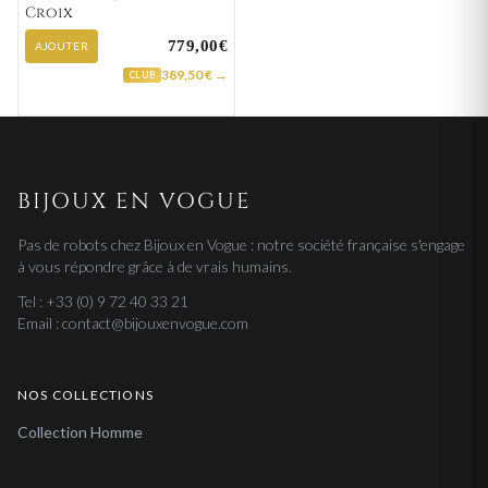
Croix
779,00€
AJOUTER
389,50 € →
CLUB
BIJOUX EN VOGUE
Pas de robots chez Bijoux en Vogue : notre société française s'engage
à vous répondre grâce à de vrais humains.
Tel : +33 (0) 9 72 40 33 21
Email : contact@bijouxenvogue.com
NOS COLLECTIONS
Collection Homme