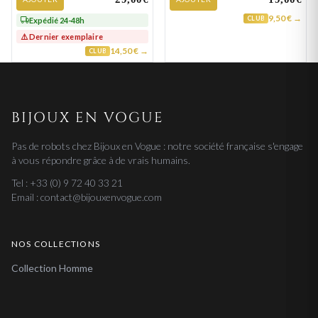
9,50 € →
CLUB
Expédié 24-48h
⚠️ Dernier exemplaire
14,50 € →
CLUB
BIJOUX EN VOGUE
Pas de robots chez Bijoux en Vogue : notre société française s'engage
à vous répondre grâce à de vrais humains.
Tel : +33 (0) 9 72 40 33 21
Email : contact@bijouxenvogue.com
NOS COLLECTIONS
Collection Homme