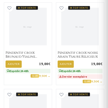
Pendentif croix Brunaud Ysaline Religieux
Pendentif croix n
★ TOP VENTE
★ TOP VENTE
Pendentif croix
Pendentif croix noire
Brunaud Ysaline
Arafa Ysaure Religieux
Religieux
19,00€
19,00€
AJOUTER
AJOUTER
Expédié 24-48h
Expédié 24-48h
9,50 € →
CLUB
⚠️ Dernier exemplaire
9,50 € →
CLUB
Pendentif acier croix Jaerick Yse Religieux
Pendentif Homme
★ TOP VENTE
★ TOP VENTE