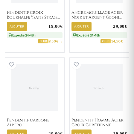
Pendentif croix
Ancre mouillage Acier
Boukhalfe Ysatis Strass
Noir et Argent Gbohi
Religieux
Marine Strass Ancre
19,00€
29,00€
Marine
AJOUTER
AJOUTER
Expédié 24-48h
Expédié 24-48h
9,50 € →
14,50 € →
CLUB
CLUB
Pendentif carbone Albero 1
Pendentif Homme
Pendentif carbone
Pendentif Homme Acier
Albero 1
Croix Chrétienne
29,00€
19,00€
AJOUTER
AJOUTER