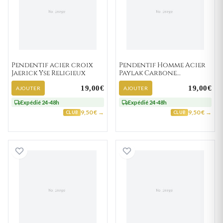
Pendentif acier croix
Pendentif Homme Acier
Jaerick Yse Religieux
Paylak Carbone
Couleurs
19,00€
19,00€
AJOUTER
AJOUTER
Expédié 24-48h
Expédié 24-48h
9,50 € →
9,50 € →
CLUB
CLUB
Pendentif croix Boukhalfe Ysatis Strass Religieu
Ancre mouillage 