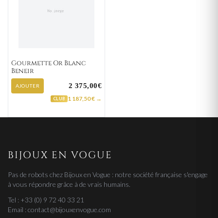
Gourmette Or Blanc
Beneir
2 375,00€
AJOUTER
1 187,50 € →
CLUB
BIJOUX EN VOGUE
Pas de robots chez Bijoux en Vogue : notre société française s'engage
à vous répondre grâce à de vrais humains.
Tel : +33 (0) 9 72 40 33 21
Email : contact@bijouxenvogue.com