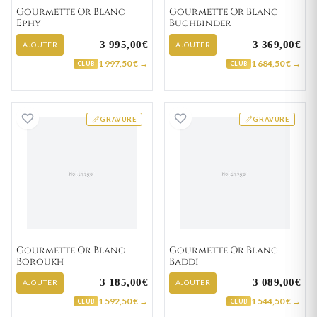
Gourmette Or Blanc
Gourmette Or Blanc
Ephy
Buchbinder
3 995,00€
3 369,00€
AJOUTER
AJOUTER
1 997,50 € →
1 684,50 € →
CLUB
CLUB
Gourmette Or Blanc Boroukh
Gourmette Or Bl
GRAVURE
GRAVURE
Gourmette Or Blanc
Gourmette Or Blanc
Boroukh
Baddi
3 185,00€
3 089,00€
AJOUTER
AJOUTER
1 592,50 € →
1 544,50 € →
CLUB
CLUB