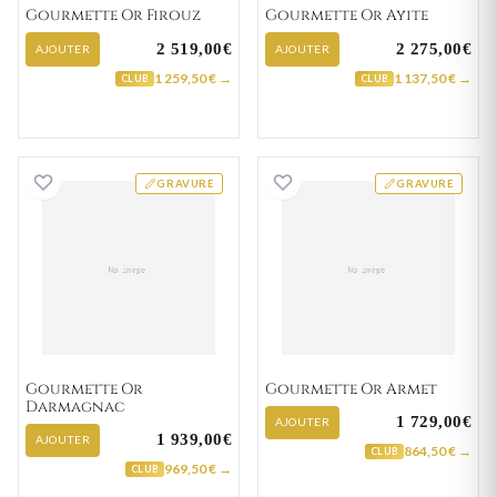
Gourmette Or Firouz
Gourmette Or Ayite
2 519,00€
2 275,00€
AJOUTER
AJOUTER
1 259,50 € →
1 137,50 € →
CLUB
CLUB
Gourmette Or Darmagnac
Gourmette Or A
GRAVURE
GRAVURE
Gourmette Or
Gourmette Or Armet
Darmagnac
1 729,00€
AJOUTER
1 939,00€
AJOUTER
864,50 € →
CLUB
969,50 € →
CLUB