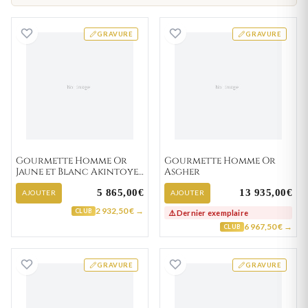
Gourmette Homme Or Jaune et Blanc Akintoye f
Gourmette Hom
GRAVURE
GRAVURE
Gourmette Homme Or
Gourmette Homme Or
Jaune et Blanc Akintoye
Asgher
fantaisie
5 865,00€
13 935,00€
AJOUTER
AJOUTER
2 932,50 € →
CLUB
⚠️ Dernier exemplaire
6 967,50 € →
CLUB
Gourmette Homme Or Bounchak
Gourmette Homm
GRAVURE
GRAVURE