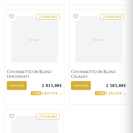
Gourmette Or Blanc Dhoinfati
Gourmette Or Bl
GRAVURE
GRAVURE
Gourmette Or Blanc
Gourmette Or Blanc
Dhoinfati
Celalio
2 815,00€
2 505,00€
AJOUTER
AJOUTER
1 407,50 € →
1 252,50 € →
CLUB
CLUB
Gourmette Or Blanc Beneir
GRAVURE