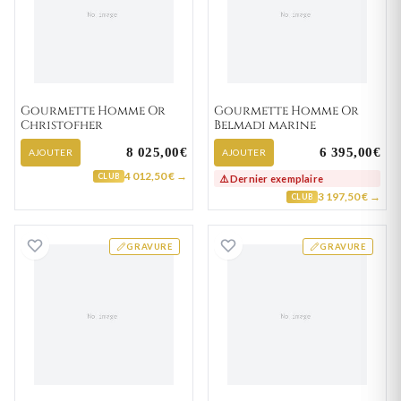
Gourmette Homme Or
Gourmette Homme Or
Christofher
Belmadi marine
8 025,00€
6 395,00€
AJOUTER
AJOUTER
4 012,50 € →
CLUB
⚠️ Dernier exemplaire
3 197,50 € →
CLUB
Gourmette Homme Or Abdennaceur marine
Gourmette Homm
GRAVURE
GRAVURE