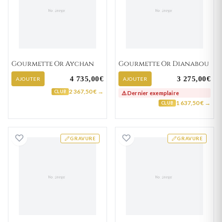
Gourmette Or Aychan
Gourmette Or Dianabou
4 735,00€
3 275,00€
AJOUTER
AJOUTER
2 367,50 € →
CLUB
⚠️ Dernier exemplaire
1 637,50 € →
CLUB
Gourmette Or Blanc Ephy
Gourmette Or Bl
GRAVURE
GRAVURE