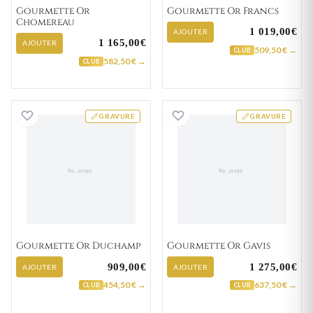
Gourmette Or
Gourmette Or Francs
Chomereau
1 019,00€
AJOUTER
1 165,00€
AJOUTER
509,50 € →
CLUB
582,50 € →
CLUB
Gourmette Or Duchamp
Gourmette Or Ga
GRAVURE
GRAVURE
Gourmette Or Duchamp
Gourmette Or Gavis
909,00€
1 275,00€
AJOUTER
AJOUTER
454,50 € →
637,50 € →
CLUB
CLUB