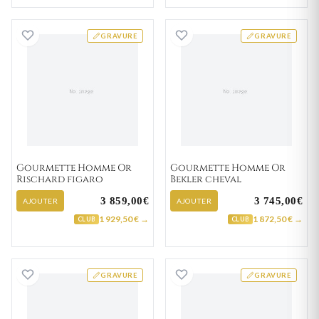
Gourmette Homme Or Rischard figaro
Gourmette Homm
GRAVURE
GRAVURE
Gourmette Homme Or
Gourmette Homme Or
Rischard figaro
Bekler cheval
3 859,00€
3 745,00€
AJOUTER
AJOUTER
1 929,50 € →
1 872,50 € →
CLUB
CLUB
Gourmette Homme Or Christofher
Gourmette Homm
GRAVURE
GRAVURE