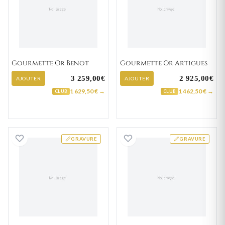
Gourmette Or Benot
Gourmette Or Artigues
3 259,00€
2 925,00€
AJOUTER
AJOUTER
1 629,50 € →
1 462,50 € →
CLUB
CLUB
Gourmette Or Firouz
Gourmette Or Ay
GRAVURE
GRAVURE