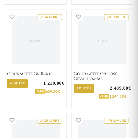
Gourmette Or Baril
Gourmette Or R
GRAVURE
GRAVURE
Gourmette Or Baril
Gourmette Or Rose
Gevalhomme
1 219,00€
AJOUTER
2 489,00€
AJOUTER
609,50 € →
CLUB
1 244,50 € →
CLUB
Gourmette Or Aychan
Gourmette Or D
GRAVURE
GRAVURE