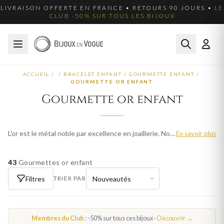
LIVRAISON OFFERTE EN FRANCE • RETOURS 90 JOURS •
LE
CLUB -50% SUR TOUS LES BIJOUX
ACCUEIL
/
/
BRACELET ENFANT
/
GOURMETTE ENFANT
/
GOURMETTE OR ENFANT
Gourmette or enfant
L'or est le métal noble par excellence en joaillerie. Nos gourmettes en or enfant sont disponibles en or jaune, or blanc et or rose, en 9 et 18 carats. Chaque pièce est fabriquée avec le savoir-faire de l'orfèvrerie française. Parcourez plus de 317 modèles pour enfant et trouvez votre bijou idéal. Livraison offerte en France métropolitaine.
En savoir plus
43
Gourmettes or enfant
Filtres
TRIER PAR
Membres du Club
: -50% sur tous ces bijoux ·
Découvrir →