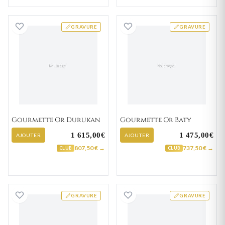
Gourmette Or Durukan
Gourmette Or B
GRAVURE
GRAVURE
Gourmette Or Durukan
Gourmette Or Baty
1 615,00€
1 475,00€
AJOUTER
AJOUTER
807,50 € →
737,50 € →
CLUB
CLUB
Gourmette Or Delahousse
Gourmette Or Fe
GRAVURE
GRAVURE