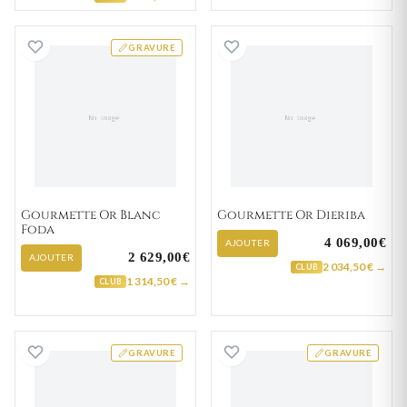
Gourmette Or Blanc Foda
Gourmette Or Di
GRAVURE
Gourmette Or Blanc
Gourmette Or Dieriba
Foda
4 069,00€
AJOUTER
2 629,00€
AJOUTER
2 034,50 € →
CLUB
1 314,50 € →
CLUB
Gourmette Or Benot
Gourmette Or Ar
GRAVURE
GRAVURE