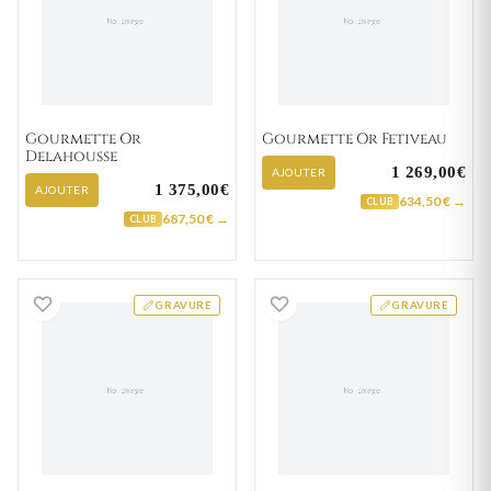
Gourmette Or
Gourmette Or Fetiveau
Delahousse
1 269,00€
AJOUTER
1 375,00€
AJOUTER
634,50 € →
CLUB
687,50 € →
CLUB
Gourmette Or Chomereau
Gourmette Or Fr
GRAVURE
GRAVURE