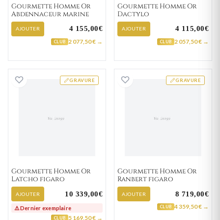
Gourmette Homme Or
Gourmette Homme Or
Abdennaceur marine
Dactylo
4 155,00€
4 115,00€
AJOUTER
AJOUTER
2 077,50 € →
2 057,50 € →
CLUB
CLUB
Gourmette Homme Or Latcho figaro
Gourmette Homm
GRAVURE
GRAVURE
Gourmette Homme Or
Gourmette Homme Or
Latcho figaro
Ranbert figaro
10 339,00€
8 719,00€
AJOUTER
AJOUTER
4 359,50 € →
CLUB
⚠️ Dernier exemplaire
5 169,50 € →
CLUB