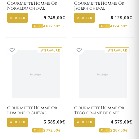
Gourmette Homme Or
Gourmette Homme Or
Noraldo cheval
Jsoeph cheval
9 745,00€
8 129,00€
AJOUTER
AJOUTER
4 872,50 € →
4 064,50 € →
CLUB
CLUB
Gourmette Homme Or Edmondo cheval
Gourmette Homme
GRAVURE
GRAVURE
Gourmette Homme Or
Gourmette Homme Or
Edmondo cheval
Teco graine de café
5 585,00€
4 575,00€
AJOUTER
AJOUTER
2 792,50 € →
2 287,50 € →
CLUB
CLUB