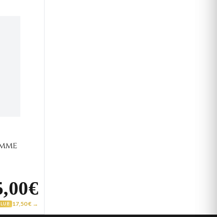
 Cordon Homme Acier noir Murciano
omme
5,00€
17,50 € →
CLUB