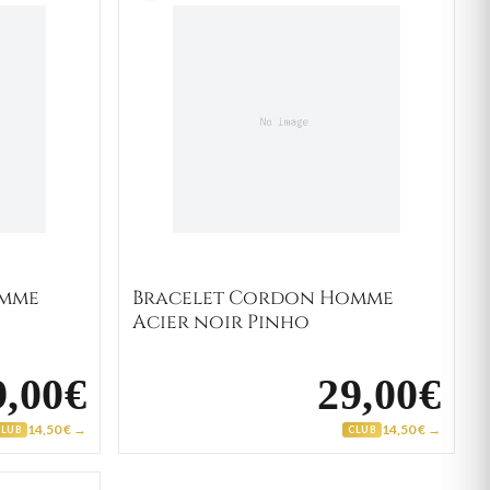
omme
Bracelet Cordon Homme
Acier noir Pinho
9,00€
29,00€
14,50 € →
14,50 € →
CLUB
CLUB