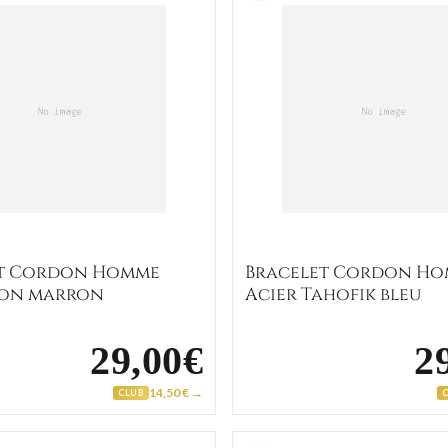
et Cordon Homme
Bracelet Cordon H
jon marron
Acier Tahofik bleu
29,00€
2
14,50 € →
CLUB