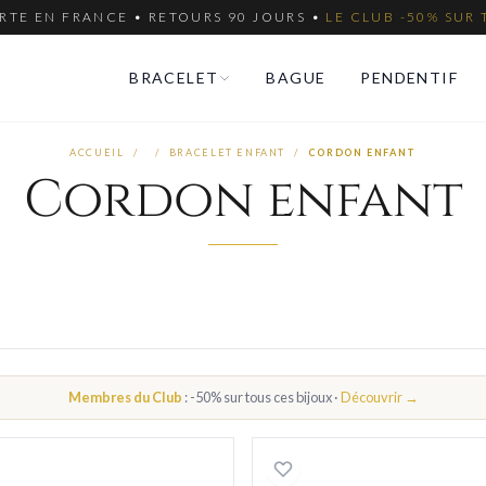
RTE EN FRANCE • RETOURS 90 JOURS •
LE CLUB -50% SUR 
BRACELET
BAGUE
PENDENTIF
ACCUEIL
/
/
BRACELET ENFANT
/
CORDON ENFANT
Cordon enfant
Membres du Club
: -50% sur tous ces bijoux ·
Découvrir →
 noir
Bracelet Cordon Homme Acier Gjon marron
Bracelet