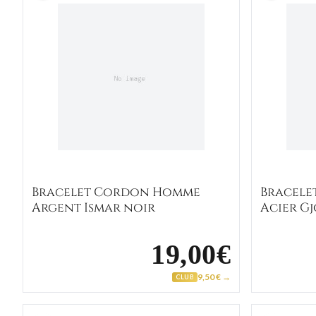
Bracelet Cordon Homme
Bracel
Argent Ismar noir
Acier G
19,00€
9,50 € →
CLUB