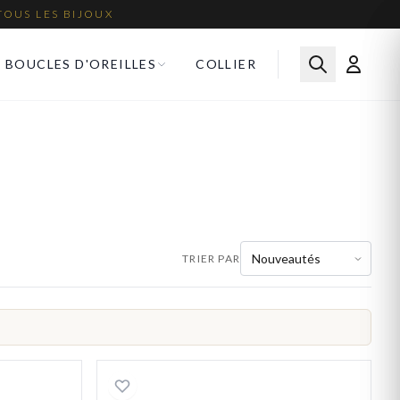
TOUS LES BIJOUX
BOUCLES D'OREILLES
COLLIER
TRIER PAR
 Cordon Homme Acier Tahofik bleu
Bracelet Cordon Homme Ac