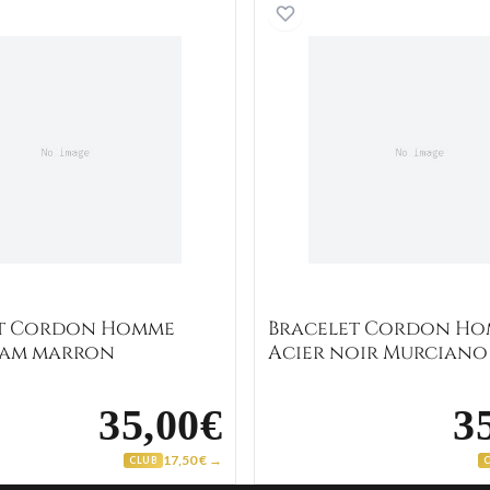
am bleu
Bracelet Cordon Homme Acier Asam marron
Bracelet
et Cordon Homme
Bracelet Cordon H
sam marron
Acier noir Murciano
35,00€
3
17,50 € →
CLUB