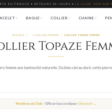
RTE EN FRANCE • RETOURS 90 JOURS •
LE CLUB -50% SUR 
ACELET
BAGUE
COLLIER
CHAINE
PE
ACCUEIL
/
/
COLLIER FEMME
/
COLLIER TOPAZE FEMME
ollier Topaze Fem
Membres du Club
: -50% sur tous ces bijoux ·
Découvrir →