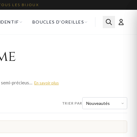
TOUS LES BIJOUX
NDENTIF
BOUCLES D'OREILLES
me
La topaze apporte à nos colliers femme une luminosité naturelle. Du bleu ciel au doré, cette pierre semi-précieuse se marie parfaitement à l'or jaune, l'or blanc et l'argent 925.
En savoir plus
TRIER PAR