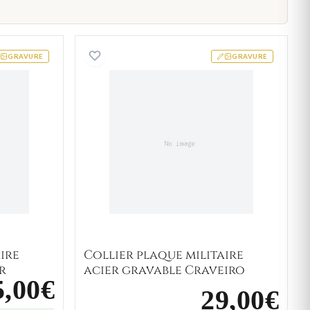
laque militaire acier gravable Mesmir
Collier plaque militaire aci
GRAVURE
GRAVURE
ire
Collier plaque militaire
r
acier gravable Craveiro
5,00€
29,00€