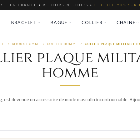
RTE EN FRANCE • RETOURS 90 JOURS •
LE CLUB -50% SUR 
BRACELET
BAGUE
COLLIER
CHAINE
EIL
/
BIJOUX HOMME
/
COLLIER HOMME
/
COLLIER PLAQUE MILITAIRE 
lier plaque milit
homme