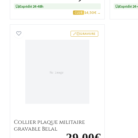
Expédié 24-48h
Expédié 24
14,50 € →
CLUB
Collier plaque militaire gravable Belal
GRAVURE
Collier plaque militaire
gravable Belal