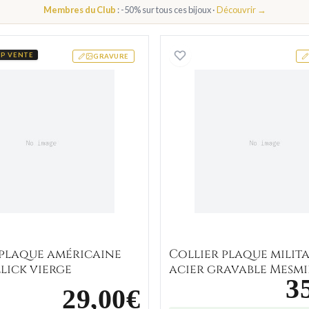
Membres du Club
: -50% sur tous ces bijoux ·
Découvrir →
Tsilavo Strass
Collier plaque américaine black Allick vierge
Collier p
P VENTE
GRAVURE
 plaque américaine
Collier plaque milita
lick vierge
acier gravable Mesmi
3
29,00€