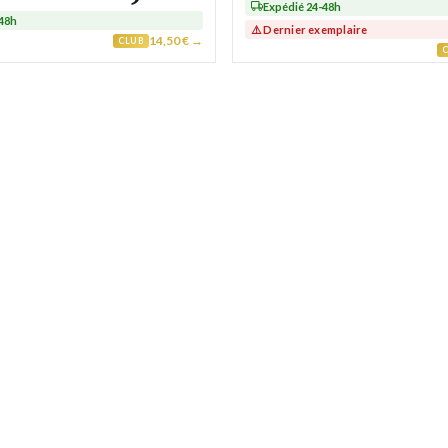
Expédié 24-48h
-48h
⚠️ Dernier exemplaire
14,50 € →
CLUB