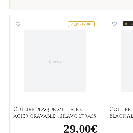
Collier plaque militaire acier gravable 
★ TO
GRAVURE
Collier plaque militaire
Collier
acier gravable Tsilavo Strass
black Al
29,00€