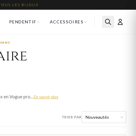
TOUS LES BIJOUX
PENDENTIF
ACCESSOIRES
HOMME
aire
La plaque militaire, ou dog tag, est devenue un accessoire de mode masculin incontournable. Bijoux en Vogue propose des colliers plaque militaire homme en acier, robustes et gravables, pour un style affirmé au quotidien. Portée seule ou superposée, la plaque militaire apporte une touche virile et personnalisée à votre tenue. Nos modèles sont disponibles dès 29 €, avec livraison offerte en France métropolitaine et écrin cadeau.
En savoir plus
TRIER PAR