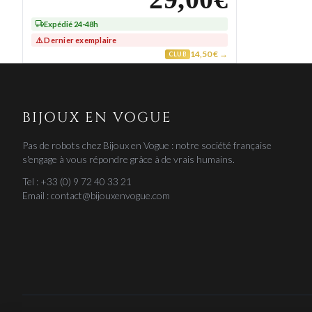
29,00€
Expédié 24-48h
⚠️ Dernier exemplaire
14,50 € →
CLUB
BIJOUX EN VOGUE
Pas de robots chez Bijoux en Vogue : notre société française
s'engage à vous répondre grâce à de vrais humains.
Tel : +33 (0) 9 72 40 33 21
Email : contact@bijouxenvogue.com