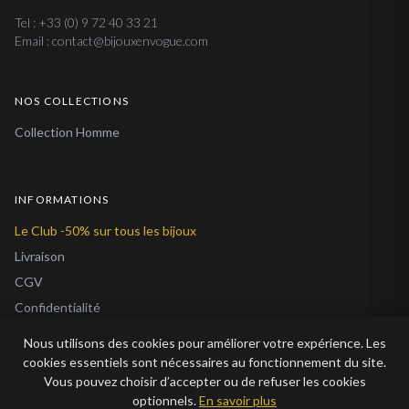
Tel : +33 (0) 9 72 40 33 21
Email : contact@bijouxenvogue.com
NOS COLLECTIONS
Collection Homme
INFORMATIONS
Le Club -50% sur tous les bijoux
Livraison
CGV
Confidentialité
Cookies
Nous utilisons des cookies pour améliorer votre expérience. Les
À Propos
cookies essentiels sont nécessaires au fonctionnement du site.
Vous pouvez choisir d’accepter ou de refuser les cookies
Blog
optionnels.
En savoir plus