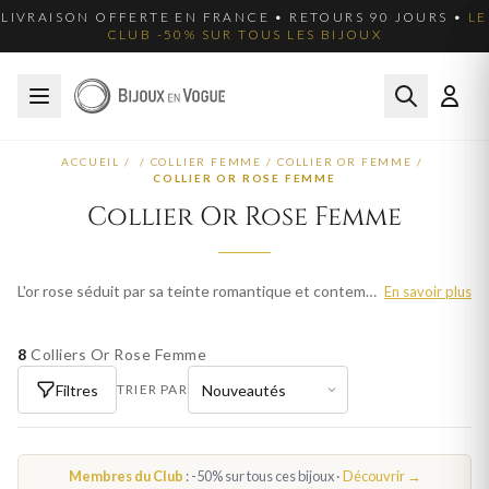
LIVRAISON OFFERTE EN FRANCE • RETOURS 90 JOURS •
LE
CLUB -50% SUR TOUS LES BIJOUX
ACCUEIL
/
/
COLLIER FEMME
/
COLLIER OR FEMME
/
COLLIER OR ROSE FEMME
Collier Or Rose Femme
L'or rose séduit par sa teinte romantique et contemporaine. Nos colliers en or rose femme apportent douceur et féminité. Livraison offerte en France métropolitaine.
En savoir plus
8
Colliers Or Rose Femme
Filtres
TRIER PAR
Membres du Club
: -50% sur tous ces bijoux ·
Découvrir →