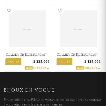
Collier Or Rose forçat
Collier Or Rose f
Collier Or Rose forçat
Collier Or Rose forçat
2 225,00€
2 125,00€
AJOUTER
AJOUTER
1 112,50 € →
1 062,50 € →
CLUB
CLUB
BIJOUX EN VOGUE
Pas de robots chez Bijoux en Vogue : notre société française s'engage
à vous répondre grâce à de vrais humains.