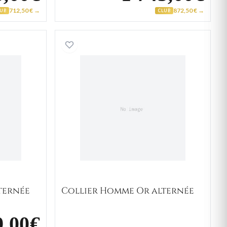
712,50 € →
872,50 € →
LUB
CLUB
Homme Or alternée
Collier Homme Or alternée
ternée
Collier Homme Or alternée
9,00€