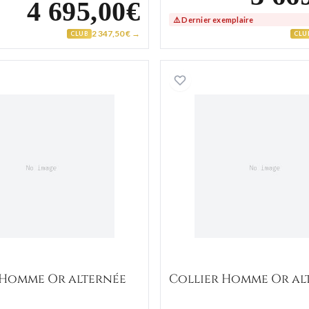
4 695,00€
⚠️ Dernier exemplaire
2 347,50 € →
CLUB
CLU
Collier Homme Or alternée
Collier 
 Homme Or alternée
Collier Homme Or al