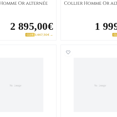
 Homme Or alternée
Collier Homme Or al
2 895,00€
1 99
1 447,50 € →
CLUB
C
Collier Homme Or alternée
Collier O