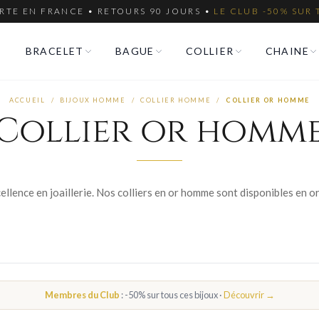
RTE EN FRANCE • RETOURS 90 JOURS •
LE CLUB -50% SUR 
BRACELET
BAGUE
COLLIER
CHAINE
ACCUEIL
/
BIJOUX HOMME
/
COLLIER HOMME
/
COLLIER OR HOMME
Collier or homm
Membres du Club
: -50% sur tous ces bijoux ·
Découvrir →