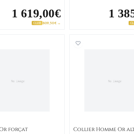
1 619,00€
1 38
809,50 € →
CLUB
C
Collier Or forçat
Collier 
 Or forçat
Collier Homme Or al