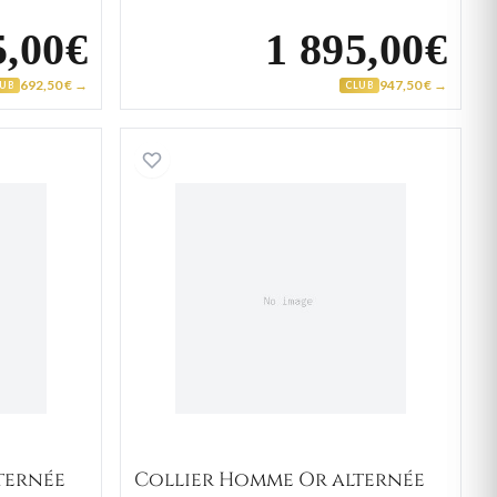
5,00€
1 895,00€
692,50 € →
947,50 € →
LUB
CLUB
Homme Or alternée
Collier Homme Or alternée
ternée
Collier Homme Or alternée