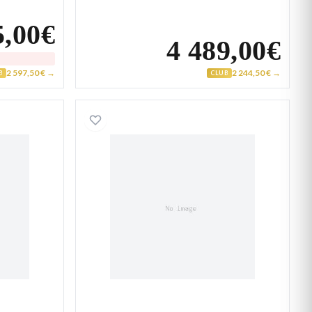
5,00€
4 489,00€
2 597,50 € →
2 244,50 € →
B
CLUB
Homme Or alternée
Collier Homme Or alternée