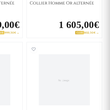
ternée
Collier Homme Or alternée
9,00€
1 605,00€
999,50 € →
802,50 € →
LUB
CLUB
r cheval
Collier Homme Or figaro