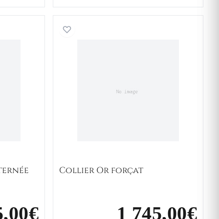
Homme Or alternée
Collier Or forçat
ternée
Collier Or forçat
5,00€
1 745,00€