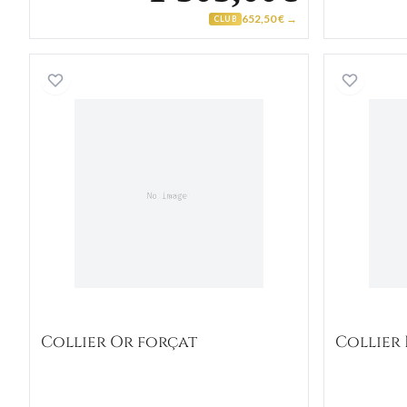
652,50 € →
CLUB
Collier Or forçat
Collier Or forçat
Collier