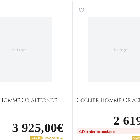
Collier Homme Or alternée
Collier 
 Homme Or alternée
Collier Homme Or al
2 61
3 925,00€
⚠️ Dernier exemplaire
1 962,50 € →
CLUB
CLU