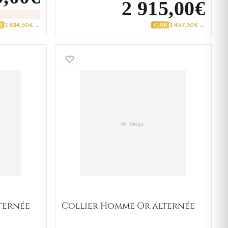
2 915,00€
1 834,50 € →
1 457,50 € →
B
CLUB
Homme Or alternée
Collier Homme Or alternée
ternée
Collier Homme Or alternée