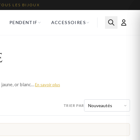
TOUS LES BIJOUX
PENDENTIF
ACCESSOIRES
e
L'or est le métal noble par excellence en joaillerie. Nos colliers en or homme sont disponibles en or jaune, or blanc et or rose, en 9 et 18 carats. Chaque pièce est fabriquée avec le savoir-faire de l'orfèvrerie française. Parcourez plus de 149 modèles pour homme et trouvez votre bijou idéal. Livraison offerte en France métropolitaine.
En savoir plus
TRIER PAR