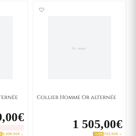
Homme Or alternée
Collier Homme Or alternée
ternée
Collier Homme Or alternée
9,00€
1 505,00€
1 309,50 € →
752,50 € →
B
CLUB