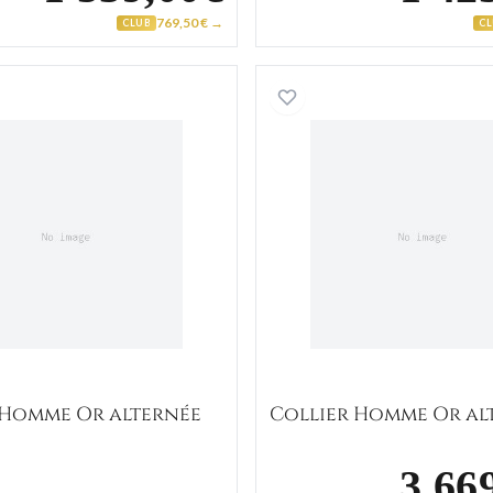
769,50 € →
CLUB
C
Collier Homme Or alternée
Collier 
 Homme Or alternée
Collier Homme Or al
3 66