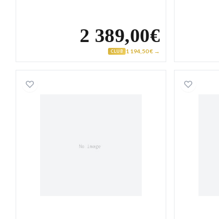
2 389,00€
1 194,50 € →
CLUB
Collier Homme Or alternée