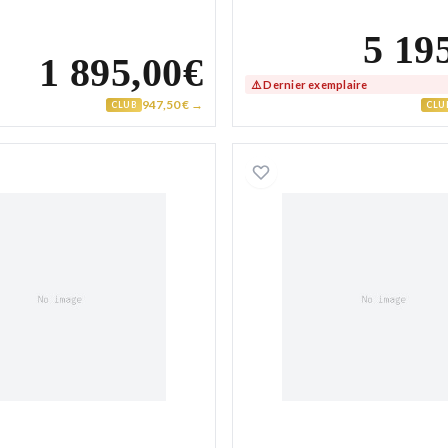
5 19
1 895,00€
⚠️ Dernier exemplaire
947,50 € →
CLUB
CLU
Collier Homme Or alternée
Collier 