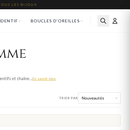
TOUS LES BIJOUX
NDENTIF
BOUCLES D'OREILLES
emme
L'émeraude et son vert profond confèrent à nos colliers femme une allure noble et naturelle. Pendentifs et chaînes sertis d'émeraude en or jaune, or blanc et argent 925.
En savoir plus
TRIER PAR