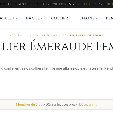
RTE EN FRANCE • RETOURS 90 JOURS •
LE CLUB -50% SUR 
ACELET
BAGUE
COLLIER
CHAINE
PE
ACCUEIL
/
/
COLLIER FEMME
/
COLLIER ÉMERAUDE FEMME
lier Émeraude F
Membres du Club
: -50% sur tous ces bijoux ·
Découvrir →