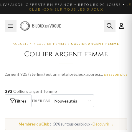
LIVRAISON OFFERTE EN FRANCE • RETOURS 90 JOURS •
LE
CLUB -50% SUR TOUS LES BIJOUX
ACCUEIL
/
/
COLLIER FEMME
/
COLLIER ARGENT FEMME
Collier argent femme
L'argent 925 (sterling) est un métal précieux apprécié pour son éclat blanc et sa polyvalence. Nos colliers en argent femme allient élégance classique et modernité, à des prix accessibles. Parcourez plus de 912 modèles pour femme et trouvez votre bijou idéal. Livraison offerte en France métropolitaine.
En savoir plus
393
Colliers argent femme
Filtres
TRIER PAR
Membres du Club
: -50% sur tous ces bijoux ·
Découvrir →