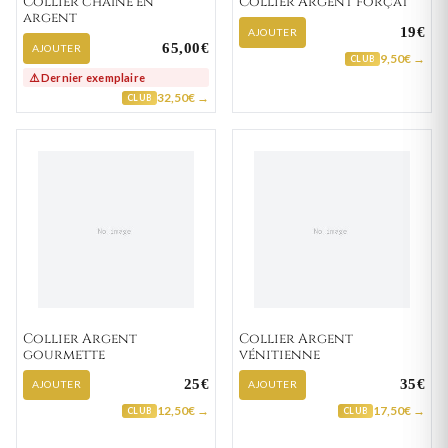
Collier chaîne en
Collier Argent forçat
argent
19€
AJOUTER
65,00€
AJOUTER
9,50€ →
CLUB
⚠️ Dernier exemplaire
32,50€ →
CLUB
Collier Argent
Collier Argent
gourmette
vénitienne
25€
35€
AJOUTER
AJOUTER
12,50€ →
17,50€ →
CLUB
CLUB