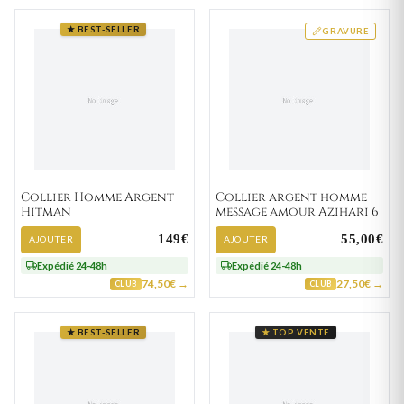
★ BEST-SELLER
GRAVURE
Collier Homme Argent
Collier argent homme
Hitman
message amour Azihari 6
149€
55,00€
AJOUTER
AJOUTER
Expédié 24-48h
Expédié 24-48h
74,50€ →
27,50€ →
CLUB
CLUB
★ BEST-SELLER
★ TOP VENTE