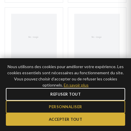
Nous utilisons des cookies pour améliorer votre expérience. Les
Collier Argent
Collier Argent Bacil
cookies essentiels sont nécessaires au fonctionnement du site.
Francoiis forçat
graine de café
Vous pouvez choisir d’accepter ou de refuser les cookies
25€
59€
AJOUTER
AJOUTER
optionnels.
En savoir plus
12,50€ →
29,50€ →
CLUB
CLUB
REFUSER TOUT
PERSONNALISER
ACCEPTER TOUT