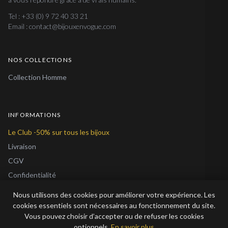
Tel : +33 (0) 9 72 40 33 21
Email : contact@bijouxenvogue.com
NOS COLLECTIONS
Collection Homme
INFORMATIONS
Le Club -50% sur tous les bijoux
Livraison
CGV
Confidentialité
Cookies
Nous utilisons des cookies pour améliorer votre expérience. Les
À Propos
cookies essentiels sont nécessaires au fonctionnement du site.
Vous pouvez choisir d’accepter ou de refuser les cookies
Blog
optionnels.
En savoir plus