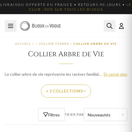
LIVRAISON OFFERTE EN FRANCE • RETOURS 90 JOURS •
LE
CLUB -50% SUR TOUS LES BIJOUX
ACCUEIL
/
/
COLLIER FEMME
/
COLLIER ARBRE DE VIE
Collier Arbre de Vie
Le collier arbre de vie représente les racines familiales et l'épanouissement. Un cadeau profondément symbolique. Livraison offerte en France.
En savoir plus
+ 3 COLLECTIONS
PAR THÈME
Filtres
TRIER PAR
PENDENTIF ARBRE DE VIE