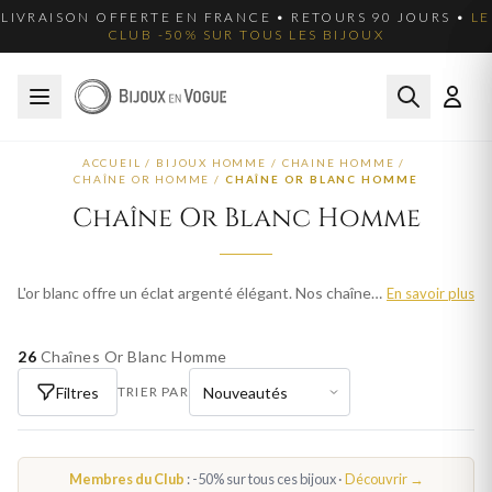
LIVRAISON OFFERTE EN FRANCE • RETOURS 90 JOURS •
LE
CLUB -50% SUR TOUS LES BIJOUX
ACCUEIL
/
BIJOUX HOMME
/
CHAINE HOMME
/
CHAÎNE OR HOMME
/
CHAÎNE OR BLANC HOMME
Chaîne Or Blanc Homme
L'or blanc offre un éclat argenté élégant. Nos chaînes en or blanc homme sont disponibles dans différentes mailles. Livraison offerte en France métropolitaine.
En savoir plus
26
Chaînes Or Blanc Homme
Filtres
TRIER PAR
Membres du Club
: -50% sur tous ces bijoux ·
Découvrir →