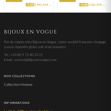
1 092,50 € →
2 262,50 € →
CLUB
CLUB
BIJOUX EN VOGUE
Pas de robots chez Bijoux en Vogue : notre société française s'engage
à vous répondre grâce à de vrais humains.
Tel : +33 (0) 9 72 40 33 21
Email : contact@bijouxenvogue.com
NOS COLLECTIONS
Collection Homme
INFORMATIONS