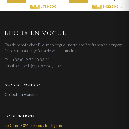
1 789,50 € →
1 422,50 € →
CLUB
CLUB
BIJOUX EN VOGUE
Pas de robots chez Bijoux en Vogue : notre société française s'engage
à vous répondre grâce à de vrais humains.
Tel : +33 (0) 9 72 40 33 21
Email : contact@bijouxenvogue.com
NOS COLLECTIONS
Collection Homme
INFORMATIONS
Le Club -50% sur tous les bijoux