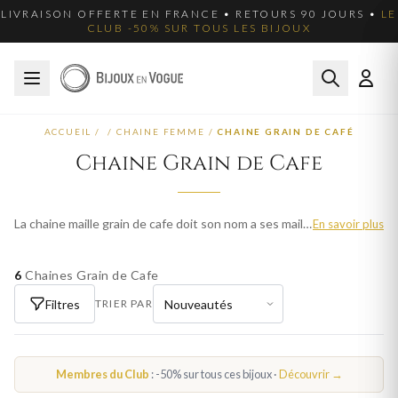
LIVRAISON OFFERTE EN FRANCE • RETOURS 90 JOURS •
LE
CLUB -50% SUR TOUS LES BIJOUX
ACCUEIL
/
/
CHAINE FEMME
/
CHAINE GRAIN DE CAFÉ
Chaine Grain de Cafe
La chaine maille grain de cafe doit son nom a ses maillons ovales et torsades qui rappellent la forme d'un grain de cafe. Bijoux en Vogue la propose en or jaune, or blanc, argent 925 et plaque or, dans des largeurs variees. Cette maille pleine de caractere habille le cou avec une elegance audacieuse. Fabrication francaise, livraison offerte en France metropolitaine.
En savoir plus
6
Chaines Grain de Cafe
Filtres
TRIER PAR
Membres du Club
: -50% sur tous ces bijoux ·
Découvrir →