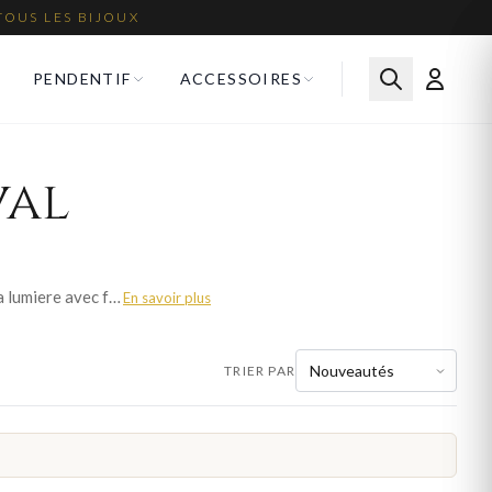
TOUS LES BIJOUX
PENDENTIF
ACCESSOIRES
val
La chaine maille cheval pour homme se distingue par ses maillons aplatis et lumineux qui captent la lumiere avec force. Bijoux en Vogue propose cette chaine en or jaune, or blanc et argent 925, dans differentes largeurs et longueurs. Son allure puissante et elegante en fait un classique de la joaillerie masculine. Fabrication francaise, livraison offerte et fermoir securise.
En savoir plus
TRIER PAR