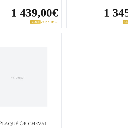
1 439,00€
1 34
719,50 € →
CLUB
C
Collier Plaqué Or cheval
 Plaqué Or cheval