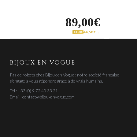
89,00€
44,50 € →
CLUB
BIJOUX EN VOGUE
Pas de robots chez Bijoux en Vogue : notre société française
s'engage à vous répondre grâce à de vrais humains.
Tel : +33 (0) 9 72 40 33 21
Email : contact@bijouxenvogue.com