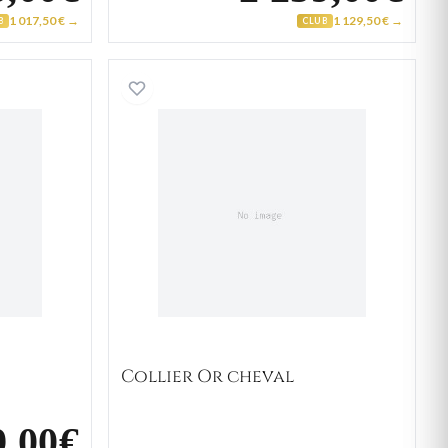
1 017,50 € →
1 129,50 € →
B
CLUB
r cheval
Collier Or cheval
Collier Or cheval
9,00€