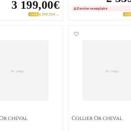
3 199,00€
⚠️ Dernier exemplaire
1 599,50 € →
CLUB
CLU
Collier Or cheval
Collier O
 Or cheval
Collier Or cheval