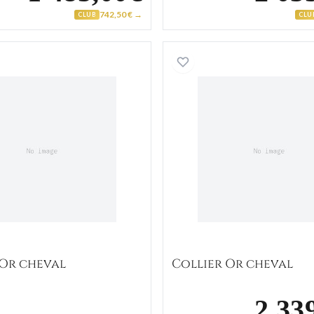
742,50 € →
CLUB
CLU
Collier Or cheval
Collier O
 Or cheval
Collier Or cheval
2 33