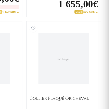
1 655,00€
1 169,50 € →
827,50 € →
B
CLUB
r cheval
Collier Plaqué Or cheval
Collier Plaqué Or cheval