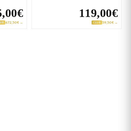
5,00€
119,00€
672,50 € →
59,50 € →
LUB
CLUB