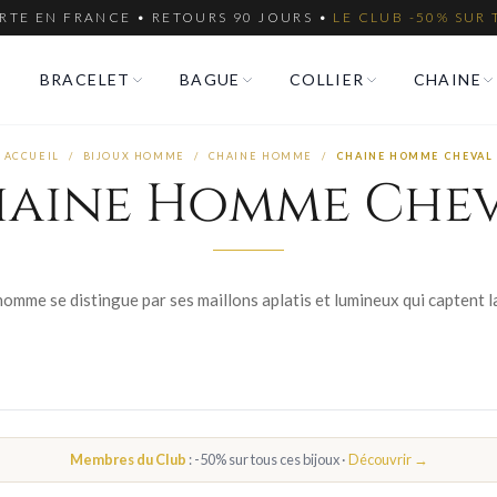
RTE EN FRANCE • RETOURS 90 JOURS •
LE CLUB -50% SUR 
BRACELET
BAGUE
COLLIER
CHAINE
ACCUEIL
/
BIJOUX HOMME
/
CHAINE HOMME
/
CHAINE HOMME CHEVAL
aine Homme Che
Membres du Club
: -50% sur tous ces bijoux ·
Découvrir →