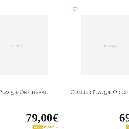
Collier Plaqué Or cheval
Collier P
 Plaqué Or cheval
Collier Plaqué Or c
79,00€
6
39,50 € →
CLUB