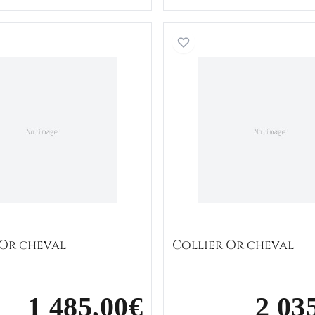
Collier Or cheval
Collier O
 Or cheval
Collier Or cheval
1 485,00€
2 03