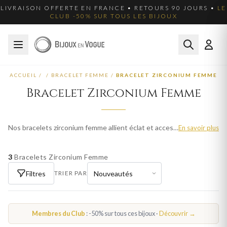
LIVRAISON OFFERTE EN FRANCE • RETOURS 90 JOURS •
LE
CLUB -50% SUR TOUS LES BIJOUX
ACCUEIL
/
/
BRACELET FEMME
/
BRACELET ZIRCONIUM FEMME
Bracelet Zirconium Femme
Nos bracelets zirconium femme allient éclat et accessibilité. Le zirconium, proche du diamant par sa brillance, sublime chaque bracelet chaîne, jonc ou manchette. Découvrez notre collection en or, argent 925 et plaqué or.
En savoir plus
3
Bracelets Zirconium Femme
Filtres
TRIER PAR
Membres du Club
: -50% sur tous ces bijoux ·
Découvrir →