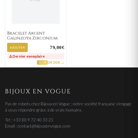
Bracelet Argent
Galinzoya Zirconium
79,00€
AJOUTER
⚠️ Dernier exemplaire
39,50 € →
CLUB
BIJOUX EN VOGUE
Pas de robots chez Bijoux en Vogue : notre société française s'engage
à vous répondre grâce à de vrais humains.
Tel : +33 (0) 9 72 40 33 21
Email : contact@bijouxenvogue.com