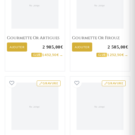
Gourmette Or Artigues
Gourmette Or Firouz
2 905,00€
2 505,00€
AJOUTER
AJOUTER
1 452,50 € →
1 252,50 € →
CLUB
CLUB
Gourmette Or Ayite
Gourmette Or D
GRAVURE
GRAVURE