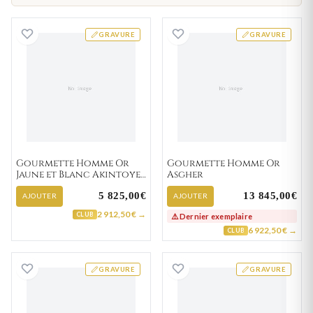
Gourmette Homme Or Jaune et Blanc Akintoye f
Gourmette Hom
GRAVURE
GRAVURE
Gourmette Homme Or
Gourmette Homme Or
Jaune et Blanc Akintoye
Asgher
fantaisie
5 825,00€
13 845,00€
AJOUTER
AJOUTER
2 912,50 € →
CLUB
⚠️ Dernier exemplaire
6 922,50 € →
CLUB
Gourmette Homme Or Bounchak
Gourmette Homm
GRAVURE
GRAVURE