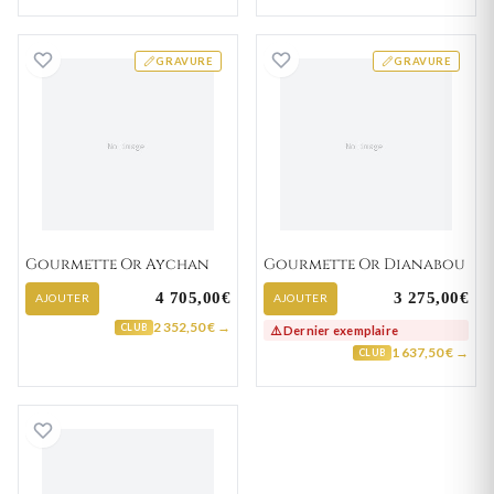
Gourmette Or Aychan
Gourmette Or D
GRAVURE
GRAVURE
Gourmette Or Aychan
Gourmette Or Dianabou
4 705,00€
3 275,00€
AJOUTER
AJOUTER
2 352,50 € →
CLUB
⚠️ Dernier exemplaire
1 637,50 € →
CLUB
Bracelet Homme Or Carloman