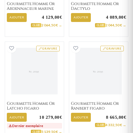
Gourmette Homme Or
Gourmette Homme Or
Abdennaceur marine
Dactylo
4 129,00€
4 089,00€
AJOUTER
AJOUTER
2 064,50 € →
2 044,50 € →
CLUB
CLUB
Gourmette Homme Or Latcho figaro
Gourmette Homm
GRAVURE
GRAVURE
Gourmette Homme Or
Gourmette Homme Or
Latcho figaro
Ranbert figaro
10 279,00€
8 665,00€
AJOUTER
AJOUTER
4 332,50 € →
CLUB
⚠️ Dernier exemplaire
5 139,50 € →
CLUB