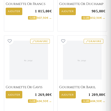
Gourmette Or Francs
Gourmette Or Duchamp
1 015,00€
905,00€
AJOUTER
AJOUTER
507,50 € →
452,50 € →
CLUB
CLUB
Gourmette Or Gavis
Gourmette Or Ba
GRAVURE
GRAVURE
Gourmette Or Gavis
Gourmette Or Baril
1 269,00€
1 209,00€
AJOUTER
AJOUTER
634,50 € →
604,50 € →
CLUB
CLUB