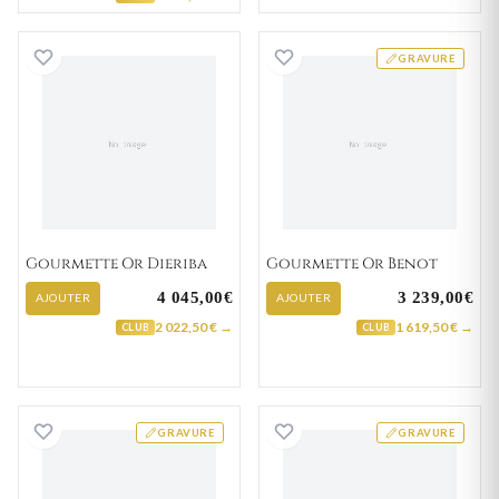
Gourmette Or Dieriba
Gourmette Or B
GRAVURE
Gourmette Or Dieriba
Gourmette Or Benot
4 045,00€
3 239,00€
AJOUTER
AJOUTER
2 022,50 € →
1 619,50 € →
CLUB
CLUB
Gourmette Or Artigues
Gourmette Or Fi
GRAVURE
GRAVURE