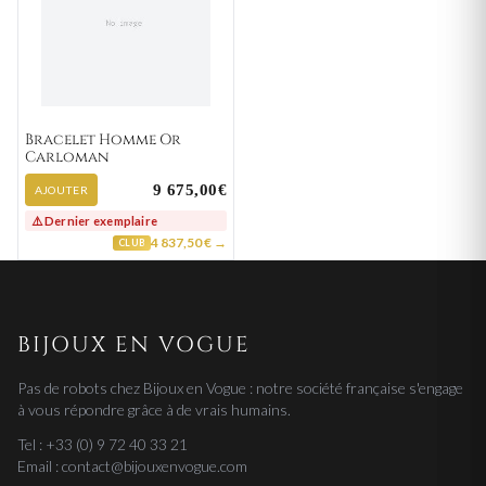
Bracelet Homme Or
Carloman
9 675,00€
AJOUTER
⚠️ Dernier exemplaire
4 837,50 € →
CLUB
BIJOUX EN VOGUE
Pas de robots chez Bijoux en Vogue : notre société française s'engage
à vous répondre grâce à de vrais humains.
Tel : +33 (0) 9 72 40 33 21
Email : contact@bijouxenvogue.com