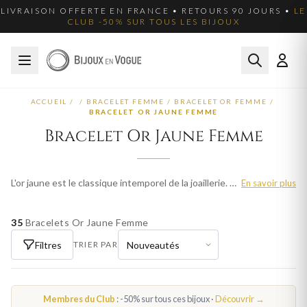
LIVRAISON OFFERTE EN FRANCE • RETOURS 90 JOURS •
LE
CLUB -50% SUR TOUS LES BIJOUX
ACCUEIL
/
/
BRACELET FEMME
/
BRACELET OR FEMME
/
BRACELET OR JAUNE FEMME
Bracelet Or Jaune Femme
L'or jaune est le classique intemporel de la joaillerie. Sa teinte chaleureuse et lumineuse évoque le luxe et la tradition. Nos bracelets en or jaune femme sont fabriqués avec le savoir-faire de l'orfèvrerie française. Livraison offerte en France métropolitaine.
En savoir plus
35
Bracelets Or Jaune Femme
Filtres
TRIER PAR
Membres du Club
: -50% sur tous ces bijoux ·
Découvrir →