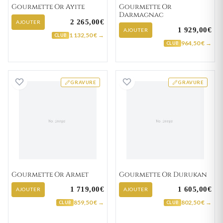
Gourmette Or Ayite
Gourmette Or
Darmagnac
2 265,00€
AJOUTER
1 929,00€
AJOUTER
1 132,50 € →
CLUB
964,50 € →
CLUB
Gourmette Or Armet
Gourmette Or D
GRAVURE
GRAVURE
Gourmette Or Armet
Gourmette Or Durukan
1 719,00€
1 605,00€
AJOUTER
AJOUTER
859,50 € →
802,50 € →
CLUB
CLUB