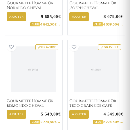
Gourmette Homme Or
Gourmette Homme Or
Noraldo cheval
Jsoeph cheval
9 685,00€
8 079,00€
AJOUTER
AJOUTER
4 842,50 € →
4 039,50 € →
CLUB
CLUB
Gourmette Homme Or Edmondo cheval
Gourmette Homme
GRAVURE
GRAVURE
Gourmette Homme Or
Gourmette Homme Or
Edmondo cheval
Teco graine de café
5 549,00€
4 549,00€
AJOUTER
AJOUTER
2 774,50 € →
2 274,50 € →
CLUB
CLUB