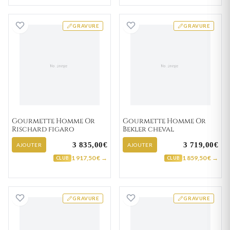
Gourmette Homme Or Rischard figaro
Gourmette Homm
GRAVURE
GRAVURE
Gourmette Homme Or
Gourmette Homme Or
Rischard figaro
Bekler cheval
3 835,00€
3 719,00€
AJOUTER
AJOUTER
1 917,50 € →
1 859,50 € →
CLUB
CLUB
Gourmette Homme Or Christofher
Gourmette Homm
GRAVURE
GRAVURE