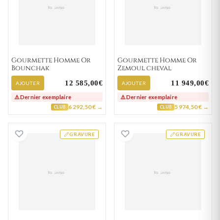
Gourmette Homme Or
Gourmette Homme Or
Bounchak
Zemoul cheval
12 585,00€
11 949,00€
AJOUTER
AJOUTER
⚠️ Dernier exemplaire
⚠️ Dernier exemplaire
6 292,50 € →
5 974,50 € →
CLUB
CLUB
Gourmette Homme Or Noraldo cheval
Gourmette Homm
GRAVURE
GRAVURE