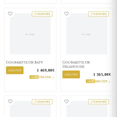
Gourmette Or Baty
Gourmette Or D
GRAVURE
GRAVURE
Gourmette Or Baty
Gourmette Or
Delahousse
1 469,00€
AJOUTER
1 365,00€
AJOUTER
734,50 € →
CLUB
682,50 € →
CLUB
Gourmette Or Fetiveau
Gourmette Or C
GRAVURE
GRAVURE