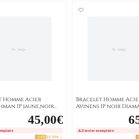
aune,noir Diamant
Bracelet Homme Acier Thorischman IP jaune,noir Diama
Bracelet
t Homme Acier
Bracelet Homme Acie
hman IP jaune,noir
Avinens IP noir Diam
t
45,00€
6
emplaire
⚠️ Dernier exemplaire
22,50 € →
CLUB