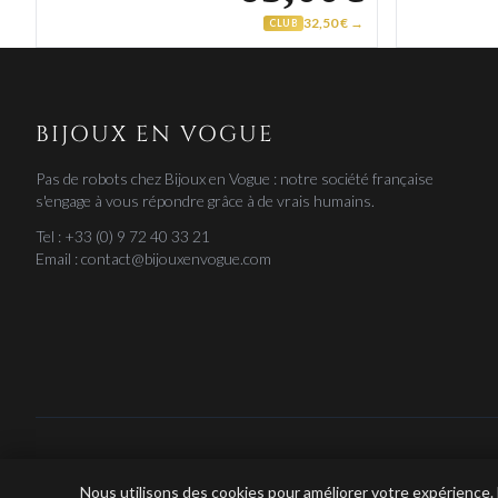
32,50 € →
CLUB
BIJOUX EN VOGUE
Pas de robots chez Bijoux en Vogue : notre société française
s'engage à vous répondre grâce à de vrais humains.
Tel : +33 (0) 9 72 40 33 21
Email : contact@bijouxenvogue.com
Nous utilisons des cookies pour améliorer votre expérience.