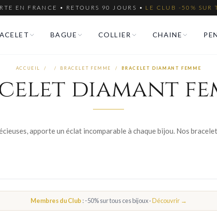
RTE EN FRANCE • RETOURS 90 JOURS •
LE CLUB -50% SUR 
ACELET
BAGUE
COLLIER
CHAINE
PE
ACCUEIL
/
/
BRACELET FEMME
/
BRACELET DIAMANT FEMME
celet diamant f
Membres du Club
: -50% sur tous ces bijoux ·
Découvrir →