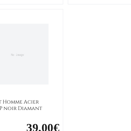
oir
Bracelet Homme Acier Parson IP noir Diamant
t Homme Acier
IP noir Diamant
39,00€