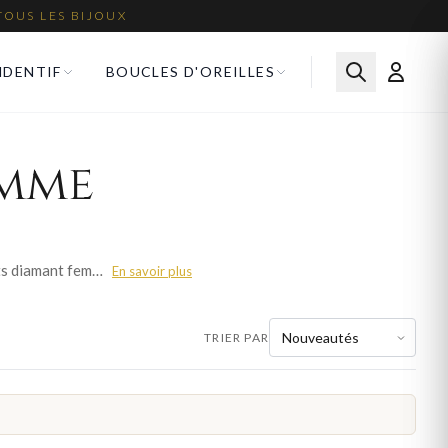
TOUS LES BIJOUX
NDENTIF
BOUCLES D'OREILLES
emme
Le diamant, roi des pierres précieuses, apporte un éclat incomparable à chaque bijou. Nos bracelets diamant femme sont sertis avec précision pour maximiser la brillance de chaque pierre. Parcourez plus de 222 modèles pour femme et trouvez la pièce qui sublimera votre style. Livraison offerte en France métropolitaine.
En savoir plus
TRIER PAR