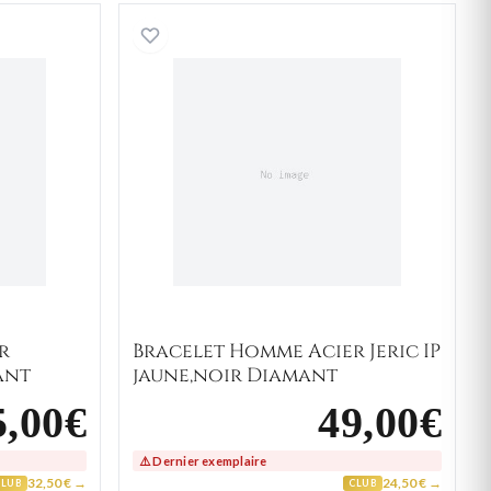
nt
 Homme Acier Avinens IP noir Diamant
Bracelet Homme Acier Jeric
r
Bracelet Homme Acier Jeric IP
ant
jaune,noir Diamant
5,00€
49,00€
⚠️ Dernier exemplaire
32,50 € →
24,50 € →
CLUB
CLUB