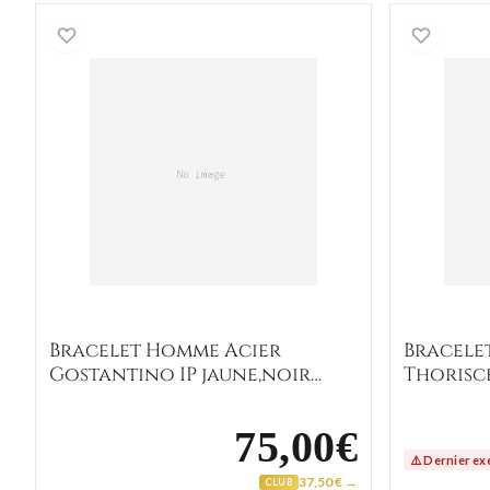
Bracelet Homme Acier Gostantino IP j
Bracelet Homme Acier
Bracele
Gostantino IP jaune,noir
Thorisc
Diamant
Diaman
75,00€
⚠️ Dernier ex
37,50 € →
CLUB