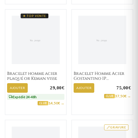
★ TOP VENTE
Bracelet homme acier
Bracelet Homme Acier
plaqué or Keman visse
Gostantino IP
jaune,noir Diamant
29,00€
75,00€
AJOUTER
AJOUTER
37,50€ →
CLUB
Expédié 24-48h
14,50€ →
CLUB
GRAVURE