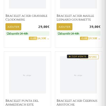
Bracelet acier gravable
Bracelet acier maille
Clodomire
Lesnard gourmette
29,00€
39,00€
AJOUTER
AJOUTER
Expédié 24-48h
Expédié 24-48h
14,50€ →
19,50€ →
CLUB
CLUB
★ TOP VENTE
GRAVURE
Bracelet punta del
Bracelet acier Geervais
Ahmeddach este
Aristoche