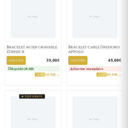
Bracelet acier gravable
Bracelet cable Drehoro
Zdeneck
appolo
39,00€
49,00€
AJOUTER
AJOUTER
Expédié 24-48h
⚠️ Dernier exemplaire
19,50€ →
24,50€ →
CLUB
CLUB
★ TOP VENTE