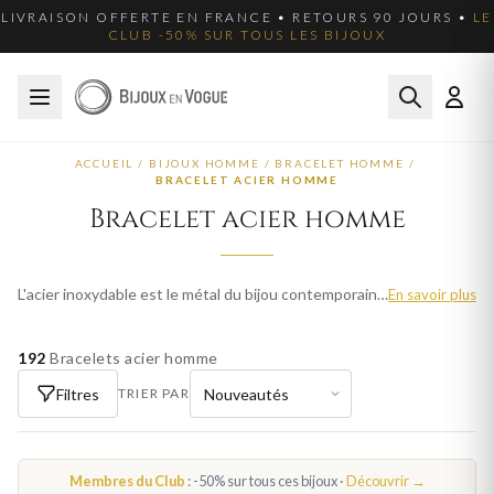
LIVRAISON OFFERTE EN FRANCE • RETOURS 90 JOURS •
LE
CLUB -50% SUR TOUS LES BIJOUX
ACCUEIL
/
BIJOUX HOMME
/
BRACELET HOMME
/
BRACELET ACIER HOMME
Bracelet acier homme
L'acier inoxydable est le métal du bijou contemporain : résistant, hypoallergénique et facile d'entretien. Nos bracelets en acier homme conservent leur éclat au fil du temps, sans nécessiter de soin particulier. Parcourez plus de 100 modèles pour homme et trouvez votre bijou idéal. Livraison offerte en France métropolitaine.
En savoir plus
192
Bracelets acier homme
Filtres
TRIER PAR
Membres du Club
: -50% sur tous ces bijoux ·
Découvrir →