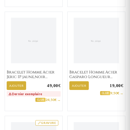
Bracelet Homme Acier
Bracelet Homme Acier
Jeric IP jaune,noir
Gasparo Longueur
Diamant
18+3cm Agate Noir
49,00€
19,00€
AJOUTER
AJOUTER
9,50€ →
CLUB
⚠️ Dernier exemplaire
24,50€ →
CLUB
GRAVURE