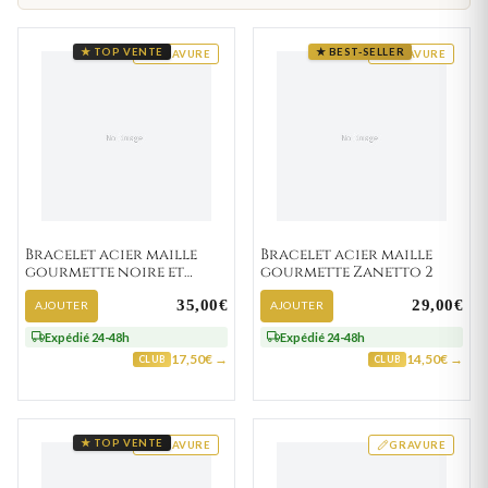
★ TOP VENTE
★ BEST-SELLER
GRAVURE
GRAVURE
Bracelet acier maille
Bracelet acier maille
gourmette noire et
gourmette Zanetto 2
Roukos strass
35,00€
29,00€
AJOUTER
AJOUTER
Expédié 24-48h
Expédié 24-48h
17,50€ →
14,50€ →
CLUB
CLUB
★ TOP VENTE
GRAVURE
GRAVURE