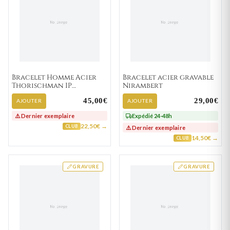
Bracelet Homme Acier
Bracelet acier gravable
Thorischman IP
Nirambert
jaune,noir Diamant
45,00€
29,00€
AJOUTER
AJOUTER
⚠️ Dernier exemplaire
Expédié 24-48h
22,50€ →
CLUB
⚠️ Dernier exemplaire
14,50€ →
CLUB
GRAVURE
GRAVURE