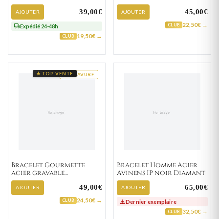
39,00€
45,00€
AJOUTER
AJOUTER
22,50€ →
CLUB
Expédié 24-48h
19,50€ →
CLUB
★ TOP VENTE
GRAVURE
Bracelet Gourmette
Bracelet Homme Acier
acier gravable
Avinens IP noir Diamant
Elhachimi
49,00€
65,00€
AJOUTER
AJOUTER
24,50€ →
CLUB
⚠️ Dernier exemplaire
32,50€ →
CLUB